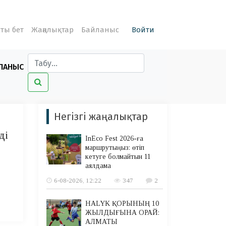
ты бет
Жаңалықтар
Байланыс
Войти
ЛАНЫС
Негізгі жаңалықтар
ді
InEco Fest 2026-ға
маршрутыңыз: өтіп
кетуге болмайтын 11
аялдама
6-08-2026, 12:22
347
2
HALYK ҚОРЫНЫҢ 10
ЖЫЛДЫҒЫНА ОРАЙ:
АЛМАТЫ