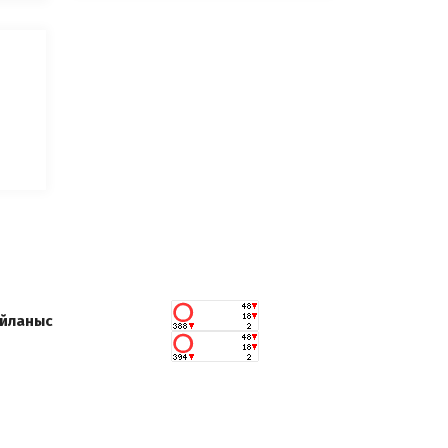
йланыс