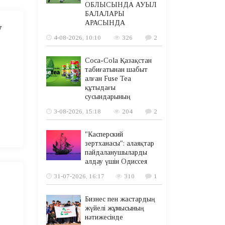
ОБЛЫСЫНДА АУЫЛ
БАЛАЛАРЫ
АРАСЫНДА
у
4-08-2026, 10:10
326
2
Coca-Cola Қазақстан
табиғатынан шабыт
алған Fuse Tea
құтыдағы
сусындарының
3-08-2026, 15:18
204
2
"Касперский
зертханасы": алаяқтар
пайдаланушыларды
алдау үшін Одиссея
31-07-2026, 16:17
310
1
Бизнес пен жастардың
жүйелі жұмысының
нәтижесінде