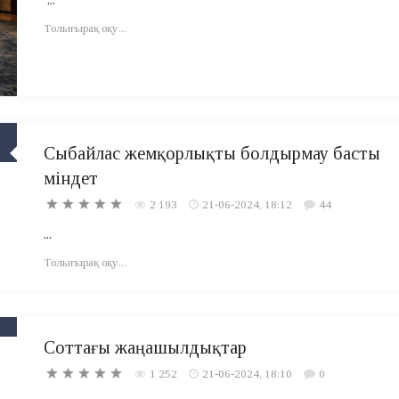
Толығырақ оқу...
Сыбайлас жемқорлықты болдырмау басты
міндет
2 193
21-06-2024, 18:12
44
...
Толығырақ оқу...
Соттағы жаңашылдықтар
1 252
21-06-2024, 18:10
0