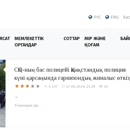
РУС
ENG
Бас
ЯСАТ
МЕМЛЕКЕТТІК
СОТТАР
ӨМІР ЖӘНЕ
БАЙ
ОРГАНДАР
ҚОҒАМ
СҚО-ның бас полицейі Қазақстандық полиция
күні қарсаңында гарнизондық жиналыс өткіз
6 137
21-06-2024, 23:28
26
...
Толығырақ оқу...