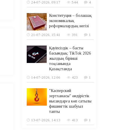
24-07-2026, 09:17
544
4
Конституция – болашақ
экономикалық
реформалардың негізі
21-07-2026, 15:41
391
1
Қауіпсіздік – басты
басымдық: TikTok 2026
жылдың бірінші
тоқсанында
Қазақстанда
14-07-2026, 12:06
423
1
"Касперский
зертханасы" өндірістік
нысандарға көп сатылы
фишингтік шабуыл
тапты
13-07-2026, 14:13
413
1