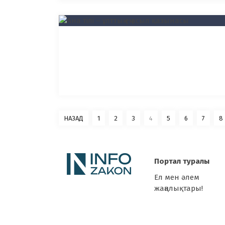
НАЗАД
1
2
3
4
5
6
7
8
Портал туралы
Ел мен әлем
жаңалықтары!