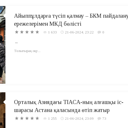
Айыппұлдарға түсіп қалмау – БКМ пайдалан
ережелерімен МКД бөлісті
1 633
21-06-2024, 23:22
0
...
Толығырақ оқу...
Орталық Азиядағы TIACA-ның алғашқы іс-
шарасы Астана қаласында өтіп жатыр
1 255
21-06-2024, 23:09
73
...