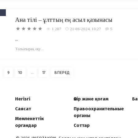
Ана тілі – ұлттың ең асыл қазынасы
1 287
21-06-2024, 10:27
5
...
Толығырақ оқу...
9
10
...
17
ВПЕРЕД
Негізгі
Өмір және қоғам
Ба
Саясат
Правоохранительные
органы
Мемлекеттік
органдар
Соттар