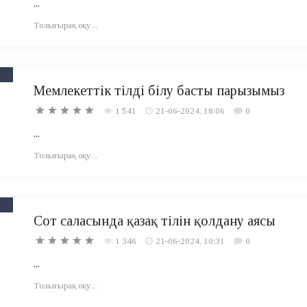
...
Толығырақ оқу...
Мемлекеттік тілді білу басты парызымыз
1 541
21-06-2024, 18:06
0
...
Толығырақ оқу...
Сот саласында қазақ тілін қолдану аясы
1 346
21-06-2024, 10:31
0
...
Толығырақ оқу...