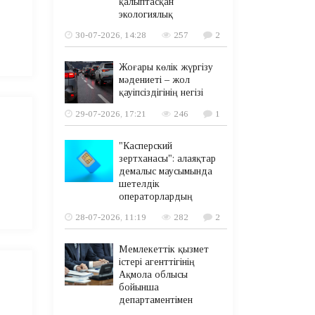
қалыптасқан
экологиялық
30-07-2026, 14:28
257
2
Жоғары көлік жүргізу
мәдениеті – жол
қауіпсіздігінің негізі
29-07-2026, 17:21
246
1
"Касперский
зертханасы": алаяқтар
демалыс маусымында
шетелдік
операторлардың
28-07-2026, 11:19
282
2
Мемлекеттік қызмет
істері агенттігінің
Ақмола облысы
бойынша
департаментімен