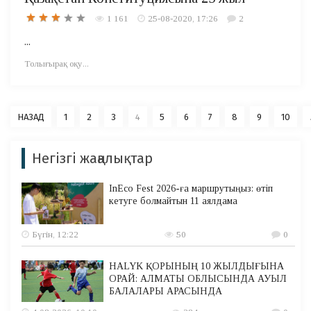
1 161
25-08-2020, 17:26
2
...
Толығырақ оқу...
НАЗАД
1
2
3
4
5
6
7
8
9
10
Негізгі жаңалықтар
InEco Fest 2026-ға маршрутыңыз: өтіп
кетуге болмайтын 11 аялдама
Бүгін, 12:22
50
0
HALYK ҚОРЫНЫҢ 10 ЖЫЛДЫҒЫНА
ОРАЙ: АЛМАТЫ ОБЛЫСЫНДА АУЫЛ
БАЛАЛАРЫ АРАСЫНДА