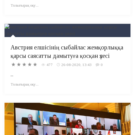
Толығырақ оқу...
Австрия елшісінің сыбайлас жемқорлыққа
қарсы саясатты дамытуға қосқан үлесі
477
26-08-2020, 13:43
0
...
Толығырақ оқу...