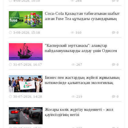
4-08-2026, 10:10
284
0
Coca-Cola Қазақстан табиғатынан шабыт
алған Fuse Tea құтыдағы сусындарының
3-08-2026, 15:18
160
0
"Касперский зертханасы": алаяқтар
пайдаланушыларды алдау үшін Одиссея
31-07-2026, 16:17
267
0
Бизнес пен жастардың жүйелі жұмысының
нәтижесінде қалыптасқан экологиялық
30-07-2026, 14:28
219
0
Жоғары көлік жүргізу мәдениеті – жол
қауіпсіздігінің негізі