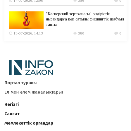
14-07-2026, 12:06
386
0
"Касперский зертханасы" өндірістік
нысандарға көп сатылы фишингтік шабуыл
тапты
13-07-2026, 14:13
380
0
Портал туралы
Ел мен әлем жаңалықтары!
Негізгі
Саясат
Мемлекеттік органдар