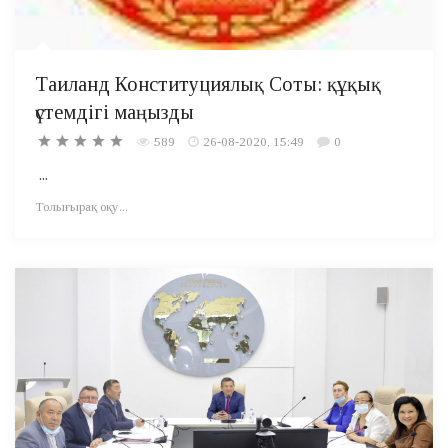
Таиланд Конституциялық Соты: құқық
үстемдігі маңызды
589
26-08-2020, 15:49
0
...
Толығырақ оқу...