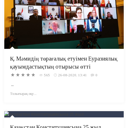
Қ. Мәмидің төрағалық етуімен Еуразиялық
қауымдастықтың отырысы өтті
565
26-08-2020, 13:41
0
...
Толығырақ оқу...
Қазақстан Конституциясына 25 жыл