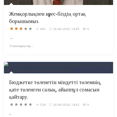
Жемқорлықпен күрес-біздің ортақ
борышымыз.
681
26-08-2020, 14:05
0
...
Толығырақ оқу...
Бюджетке төленетін міндетті төлемнің,
қате төленген салық, айыппұл сомасын
қайтару.
528
26-08-2020, 14:02
0
...