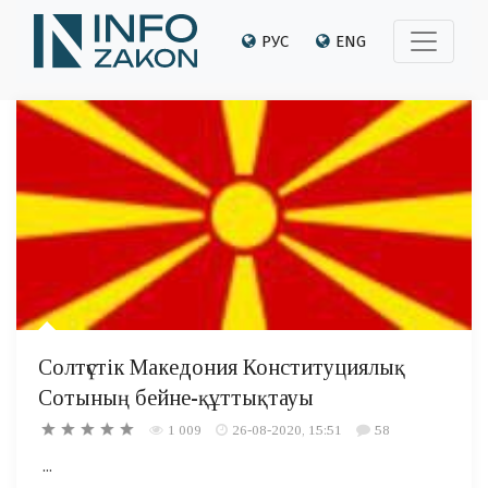
РУС
ENG
Солтүстік Македония Конституциялық
Сотының бейне-құттықтауы
1 009
26-08-2020, 15:51
58
...