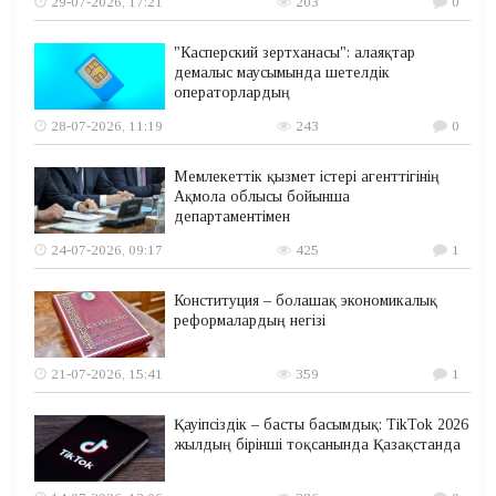
29-07-2026, 17:21
203
0
"Касперский зертханасы": алаяқтар
демалыс маусымында шетелдік
операторлардың
28-07-2026, 11:19
243
0
Мемлекеттік қызмет істері агенттігінің
Ақмола облысы бойынша
департаментімен
24-07-2026, 09:17
425
1
Конституция – болашақ экономикалық
реформалардың негізі
21-07-2026, 15:41
359
1
Қауіпсіздік – басты басымдық: TikTok 2026
жылдың бірінші тоқсанында Қазақстанда