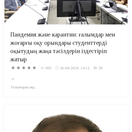
Пандемия және карантин: ғалымдар мен
жоғарғы оқу орындары студенттерді
оқытудың жаңа тәсілдерін іздестіріп
жатыр
955
26-08-2020, 14:12
38
...
Толығырақ оқу...