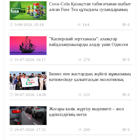
Coca-Cola Қазақстан табиғатынан шабыт
алған Fuse Tea құтыдағы сусындарының
3-08-2026, 15:18
164
0
"Касперский зертханасы": алаяқтар
пайдаланушыларды алдау үшін Одиссея
31-07-2026, 16:17
270
0
Бизнес пен жастардың жүйелі жұмысының
нәтижесінде қалыптасқан экологиялық
30-07-2026, 14:28
223
0
Жоғары көлік жүргізу мәдениеті – жол
қауіпсіздігінің негізі
29-07-2026, 17:21
209
0