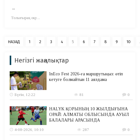
...
Толығырақ оқу...
НАЗАД
1
2
3
4
5
6
7
8
9
10
Негізгі жаңалықтар
InEco Fest 2026-ға маршрутыңыз: өтіп
кетуге болмайтын 11 аялдама
Бүгін, 12:22
81
0
HALYK ҚОРЫНЫҢ 10 ЖЫЛДЫҒЫНА
ОРАЙ: АЛМАТЫ ОБЛЫСЫНДА АУЫЛ
БАЛАЛАРЫ АРАСЫНДА
4-08-2026, 10:10
287
0