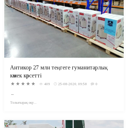
Антикор 27 млн теңгеге гуманитарлық
көмек көрсетті
409
25-08-2020, 09:58
0
...
Толығырақ оқу...