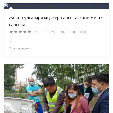
Жеке тұлғалардың жер салығы және мүлік
салығы
882
25-08-2020, 15:00
0
...
Толығырақ оқу...