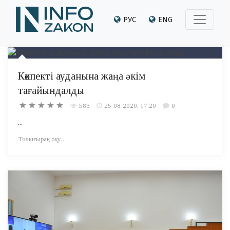
РУС
ENG
Көкпекті ауданына жаңа әкім
тағайындалды
583
25-08-2020, 17:20
0
...
Толығырақ оқу...