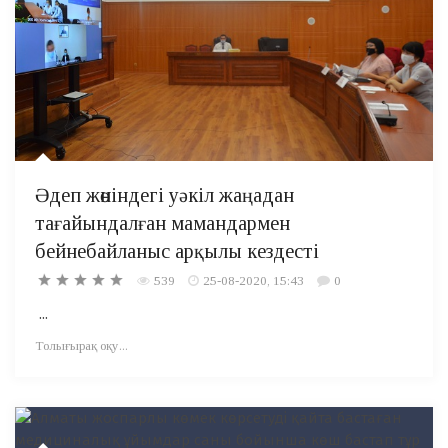
Әдеп жөніндегі уәкіл жаңадан
тағайындалған мамандармен
бейнебайланыс арқылы кездесті
539
25-08-2020, 15:43
0
...
Толығырақ оқу...