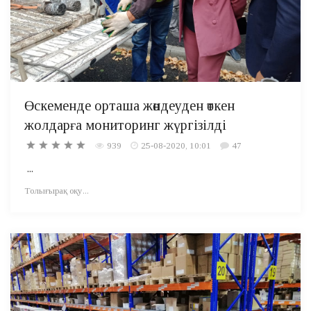
Өскеменде орташа жөндеуден өткен
жолдарға мониторинг жүргізілді
939
25-08-2020, 10:01
47
...
Толығырақ оқу...