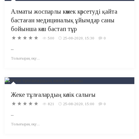
Алматы жоспарлы көмек көрсетуді қайта
бастаған медициналық ұйымдар саны
бойынша көш бастап тұр
500
25-08-2020, 15:30
0
...
Толығырақ оқу...
Жеке тұлғалардың көлік салығы
821
25-08-2020, 15:00
0
...
Толығырақ оқу...