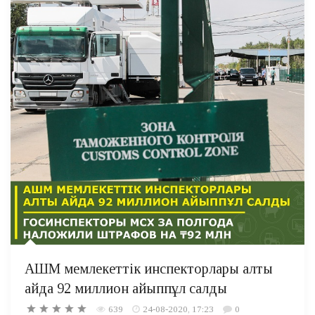
АШМ мемлекеттік инспекторлары алты
айда 92 миллион айыппұл салды
639
24-08-2020, 17:23
0