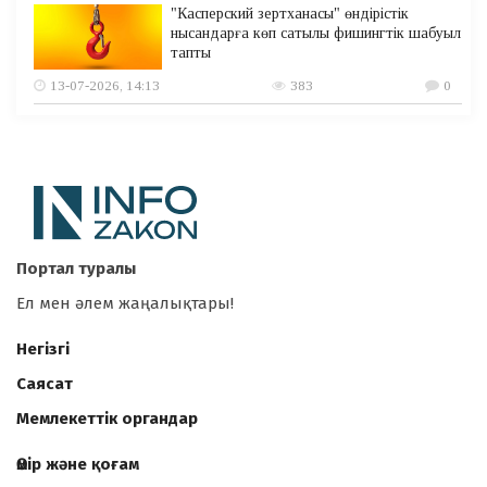
"Касперский зертханасы" өндірістік
нысандарға көп сатылы фишингтік шабуыл
тапты
13-07-2026, 14:13
383
0
Портал туралы
Ел мен әлем жаңалықтары!
Негізгі
Саясат
Мемлекеттік органдар
Өмір және қоғам