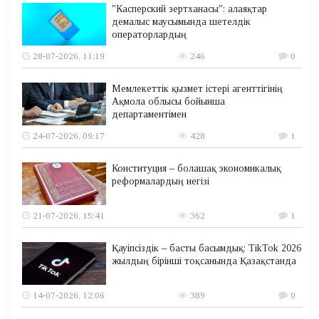
"Касперский зертханасы": алаяқтар
демалыс маусымында шетелдік
операторлардың
28-07-2026, 11:19
246
0
Мемлекеттік қызмет істері агенттігінің
Ақмола облысы бойынша
департаментімен
24-07-2026, 09:17
428
1
Конституция – болашақ экономикалық
реформалардың негізі
21-07-2026, 15:41
362
1
Қауіпсіздік – басты басымдық: TikTok 2026
жылдың бірінші тоқсанында Қазақстанда
14-07-2026, 12:06
389
0