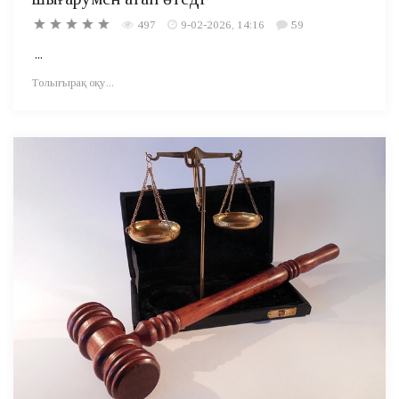
497
9-02-2026, 14:16
59
...
Толығырақ оқу...