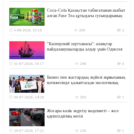
Coca-Cola Қазақстан табиғатынан шабыт
алған Fuse Tea құтыдағы сусындарының
3-08-2026, 15:18
200
2
"Касперский зертханасы": алаяқтар
пайдаланушыларды алдау үшін Одиссея
31-07-2026, 16:17
298
0
Бизнес пен жастардың жүйелі жұмысының
нәтижесінде қалыптасқан экологиялық
30-07-2026, 14:28
250
1
Жоғары көлік жүргізу мәдениеті – жол
қауіпсіздігінің негізі
29-07-2026, 17:21
236
1