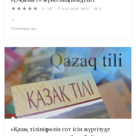
247
9-02-2026, 08:17
0
...
Толығырақ оқу...
«Қазақ тілінің рөлін сот ісін жүргізуде