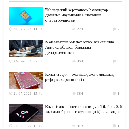
"Касперский зертханасы": алаяқтар
демалыс маусымында шетелдік
операторлардың
28-07-2026, 11:19
278
2
Мемлекеттік қызмет істері агенттігінің
Ақмола облысы бойынша
департаментімен
24-07-2026, 09:17
464
3
Конституция – болашақ экономикалық
реформалардың негізі
21-07-2026, 15:41
384
1
Қауіпсіздік – басты басымдық: TikTok 2026
жылдың бірінші тоқсанында Қазақстанда
14-07-2026, 12:06
419
1