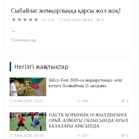
Сыбайлас жемқорлыққа қарсы жол жоқ!
219
9-02-2026, 08:04
0
...
Толығырақ оқу...
Негізгі жаңалықтар
InEco Fest 2026-ға маршрутыңыз: өтіп
кетуге болмайтын 11 аялдама
6-08-2026, 12:22
289
1
HALYK ҚОРЫНЫҢ 10 ЖЫЛДЫҒЫНА
ОРАЙ: АЛМАТЫ ОБЛЫСЫНДА АУЫЛ
БАЛАЛАРЫ АРАСЫНДА
4-08-2026, 10:10
317
1