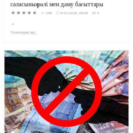
саласының рөлі мен даму бағыттары
249
9-02-2026, 08:08
0
...
Толығырақ оқу...