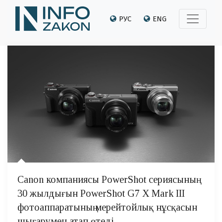
РУС
ENG
Canon компаниясы PowerShot сериясының
30 жылдығын PowerShot G7 X Mark III
фотоаппаратының мерейтойлық нұсқасын
шығарумен атап өтеді