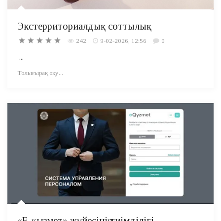
Экстерриториалдық соттылық
242
9-02-2026, 12:56
0
...
Толығырақ оқу...
«Е-қызмет» жүйесінің тиімділігі