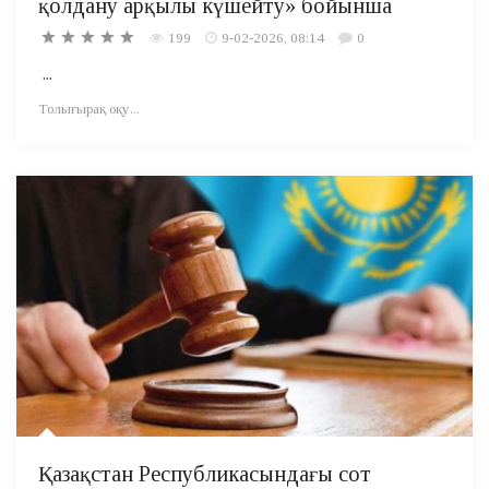
қолдану арқылы күшейту» бойынша
199
9-02-2026, 08:14
0
...
Толығырақ оқу...
Қазақстан Республикасындағы сот