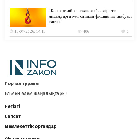
"Касперский зертханасы" өндірістік
нысандарға көп сатылы фишингтік шабуыл
тапты
13-07-2026, 14:13
406
0
Портал туралы
Ел мен әлем жаңалықтары!
Негізгі
Саясат
Мемлекеттік органдар