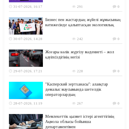
31-07-2026, 16:17
291
0
Бизнес пен жастардың жүйелі жұмысының
нәтижесінде қалыптасқан экологиялық
30-07-2026, 14:28
242
0
Жоғары көлік жүргізу мәдениеті – жол
қауіпсіздігінің негізі
29-07-2026, 17:21
228
0
"Касперский зертханасы": алаяқтар
демалыс маусымында шетелдік
операторлардың
28-07-2026, 11:19
267
0
Мемлекеттік қызмет істері агенттігінің
Ақмола облысы бойынша
департаментімен