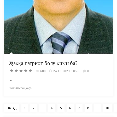
Қазаққа патриот болу қиын ба?
680
24-10-2023, 10:25
0
...
Толығырақ оқу...
НАЗАД
1
2
3
4
5
6
7
8
9
10