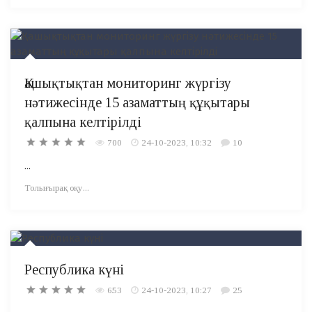
Қашықтықтан мониторинг жүргізу
нәтижесінде 15 азаматтың құқытары
қалпына келтірілді
700
24-10-2023, 10:32
10
...
Толығырақ оқу...
Республика күні
653
24-10-2023, 10:27
25