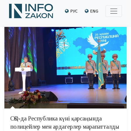
РУС
ENG
СҚО-да Республика күні қарсаңында
полицейлер мен ардагерлер марапатталды