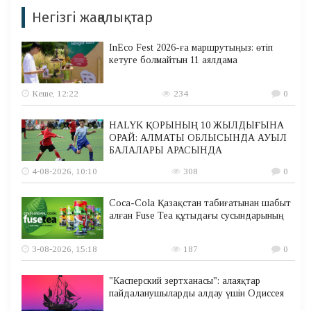
Негізгі жаңалықтар
InEco Fest 2026-ға маршрутыңыз: өтіп
кетуге болмайтын 11 аялдама
Кеше, 12:22
234
0
HALYK ҚОРЫНЫҢ 10 ЖЫЛДЫҒЫНА
ОРАЙ: АЛМАТЫ ОБЛЫСЫНДА АУЫЛ
БАЛАЛАРЫ АРАСЫНДА
4-08-2026, 10:10
308
0
Coca-Cola Қазақстан табиғатынан шабыт
алған Fuse Tea құтыдағы сусындарының
3-08-2026, 15:18
187
0
"Касперский зертханасы": алаяқтар
пайдаланушыларды алдау үшін Одиссея