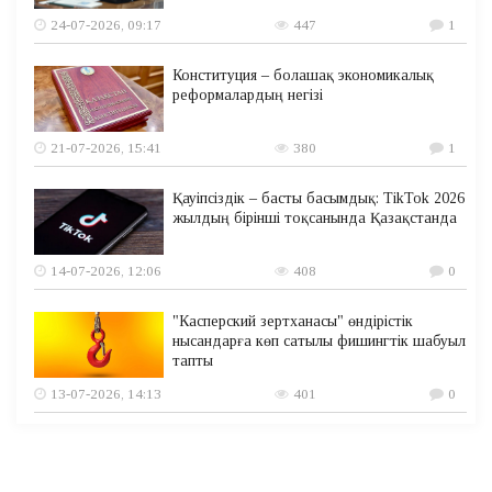
24-07-2026, 09:17
447
1
Конституция – болашақ экономикалық
реформалардың негізі
21-07-2026, 15:41
380
1
Қауіпсіздік – басты басымдық: TikTok 2026
жылдың бірінші тоқсанында Қазақстанда
14-07-2026, 12:06
408
0
"Касперский зертханасы" өндірістік
нысандарға көп сатылы фишингтік шабуыл
тапты
13-07-2026, 14:13
401
0