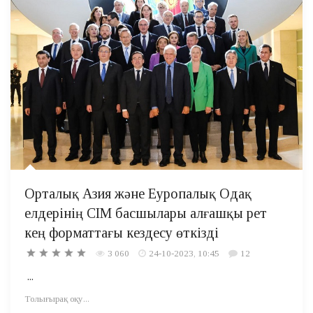
Орталық Азия және Еуропалық Одақ
елдерінің СІМ басшылары алғашқы рет
кең форматтағы кездесу өткізді
3 060
24-10-2023, 10:45
12
...
Толығырақ оқу...