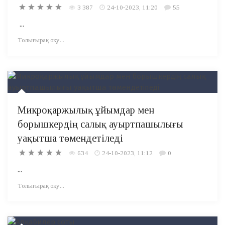
3 387
24-10-2023, 11:20
55
...
Толығырақ оқу...
Микроқаржылық ұйымдар мен
борышкердің салық ауыртпашылығы
уақытша төмендетіледі
634
24-10-2023, 11:12
0
...
Толығырақ оқу...