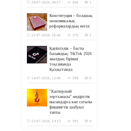
24-07-2026, 09:17
436
1
Конституция – болашақ
экономикалық
реформалардың негізі
21-07-2026, 15:41
370
1
Қауіпсіздік – басты
басымдық: TikTok 2026
жылдың бірінші
тоқсанында
Қазақстанда
14-07-2026, 12:06
398
0
"Касперский
зертханасы" өндірістік
нысандарға көп сатылы
фишингтік шабуыл
тапты
13-07-2026, 14:13
391
0