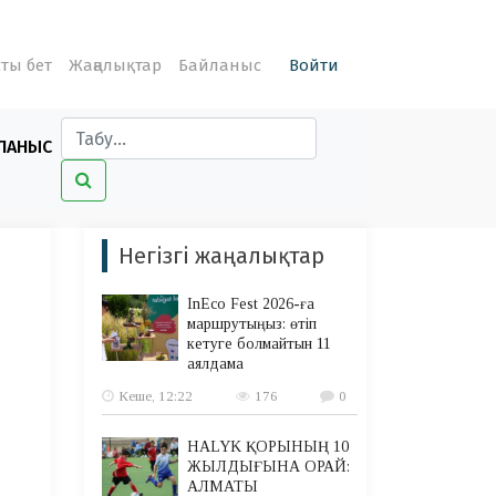
ты бет
Жаңалықтар
Байланыс
Войти
ЛАНЫС
Негізгі жаңалықтар
InEco Fest 2026-ға
маршрутыңыз: өтіп
кетуге болмайтын 11
аялдама
Кеше, 12:22
176
0
HALYK ҚОРЫНЫҢ 10
ЖЫЛДЫҒЫНА ОРАЙ:
АЛМАТЫ