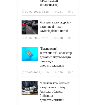
қалыптасқан
экологиялық
30-07-2026, 14:28
231
0
Жоғары көлік жүргізу
мәдениеті – жол
қауіпсіздігінің негізі
29-07-2026, 17:21
218
0
"Касперский
зертханасы": алаяқтар
демалыс маусымында
шетелдік
операторлардың
28-07-2026, 11:19
258
0
Мемлекеттік қызмет
істері агенттігінің
Ақмола облысы
бойынша
департаментімен