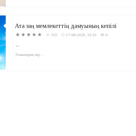
Ата заң мемлекеттің дамуының кепілі
315
17-08-2025, 10:33
6
...
Толығырақ оқу...