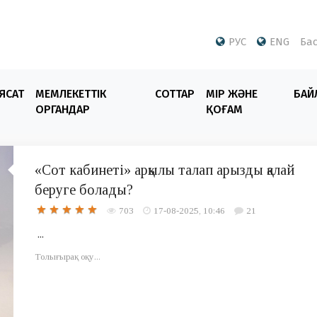
РУС
ENG
Бас
ЯСАТ
МЕМЛЕКЕТТІК
СОТТАР
ӨМІР ЖӘНЕ
БАЙ
ОРГАНДАР
ҚОҒАМ
«Сот кабинеті» арқылы талап арызды қалай
беруге болады?
703
17-08-2025, 10:46
21
...
Толығырақ оқу...