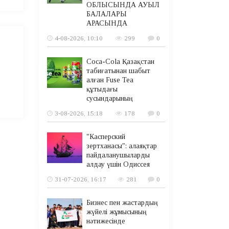
ОБЛЫСЫНДА АУЫЛ
БАЛАЛАРЫ
АРАСЫНДА
4-08-2026, 10:10
299
0
Coca-Cola Қазақстан
табиғатынан шабыт
алған Fuse Tea
құтыдағы
сусындарының
3-08-2026, 15:18
178
0
"Касперский
зертханасы": алаяқтар
пайдаланушыларды
алдау үшін Одиссея
31-07-2026, 16:17
281
0
Бизнес пен жастардың
жүйелі жұмысының
нәтижесінде