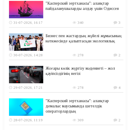
"Касперский зертханасы": алаяқтар
пайдаланушыларды алдау үшін Одиссея
31-07-2026, 16:17
340
3
Бизнес пен жастардың жүйелі жұмысының
нәтижесінде қалыптасқан экологиялық
30-07-2026, 14:28
278
2
Жоғары көлік жүргізу мәдениеті – жол
қауіпсіздігінің негізі
29-07-2026, 17:21
278
4
"Касперский зертханасы": алаяқтар
демалыс маусымында шетелдік
операторлардың
28-07-2026, 11:19
309
2