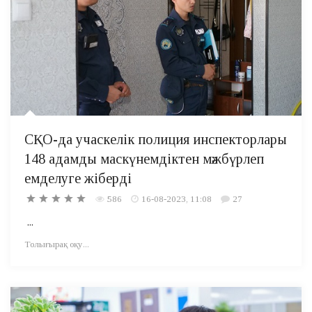
СҚО-да учаскелік полиция инспекторлары
148 адамды маскүнемдіктен мәжбүрлеп
емделуге жіберді
586
16-08-2023, 11:08
27
...
Толығырақ оқу...