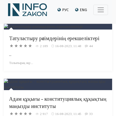
РУС
ENG
Татуластыру рәсімдерінің ерекшеліктері
2 189
16-08-2023, 11:48
44
...
Толығырақ оқу...
Адам құқығы - конституциялық құқықтың
маңызды институты
2 917
16-08-2023, 11:45
33