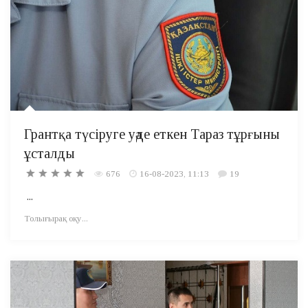
Грантқа түсіруге уәде еткен Тараз тұрғыны
ұсталды
676
16-08-2023, 11:13
19
...
Толығырақ оқу...