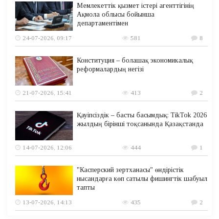
Мемлекеттік қызмет істері агенттігінің
Ақмола облысы бойынша
департаментімен
24-07-2026, 09:17
581
8
Конституция – болашақ экономикалық
реформалардың негізі
21-07-2026, 15:41
413
2
Қауіпсіздік – басты басымдық: TikTok 2026
жылдың бірінші тоқсанында Қазақстанда
14-07-2026, 12:06
444
1
"Касперский зертханасы" өндірістік
нысандарға көп сатылы фишингтік шабуыл
тапты
13-07-2026, 14:13
435
2