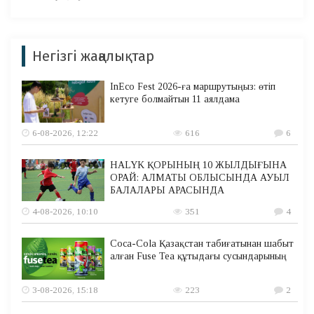
Негізгі жаңалықтар
InEco Fest 2026-ға маршрутыңыз: өтіп
кетуге болмайтын 11 аялдама
6-08-2026, 12:22
616
6
HALYK ҚОРЫНЫҢ 10 ЖЫЛДЫҒЫНА
ОРАЙ: АЛМАТЫ ОБЛЫСЫНДА АУЫЛ
БАЛАЛАРЫ АРАСЫНДА
4-08-2026, 10:10
351
4
Coca-Cola Қазақстан табиғатынан шабыт
алған Fuse Tea құтыдағы сусындарының
3-08-2026, 15:18
223
2