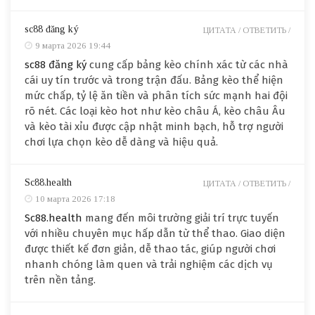
sc88 đăng ký
ЦИТАТА /
ОТВЕТИТЬ /
9 марта 2026 19:44
sc88 đăng ký
cung cấp bảng kèo chính xác từ các nhà
cái uy tín trước và trong trận đấu. Bảng kèo thể hiện
mức chấp, tỷ lệ ăn tiền và phân tích sức mạnh hai đội
rõ nét. Các loại kèo hot như kèo châu Á, kèo châu Âu
và kèo tài xỉu được cập nhật minh bạch, hỗ trợ người
chơi lựa chọn kèo dễ dàng và hiệu quả.
Sc88.health
ЦИТАТА /
ОТВЕТИТЬ /
10 марта 2026 17:18
Sc88.health
mang đến môi trường giải trí trực tuyến
với nhiều chuyên mục hấp dẫn từ thể thao. Giao diện
được thiết kế đơn giản, dễ thao tác, giúp người chơi
nhanh chóng làm quen và trải nghiệm các dịch vụ
trên nền tảng.