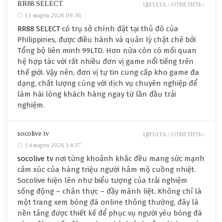
RR88 SELECT
ЦИТАТА /
ОТВЕТИТЬ /
11 марта 2026 09:36
RR88 SELECT
có trụ sở chính đặt tại thủ đô của
Philippines, được điều hành và quản lý chặt chẽ bởi
Tổng bộ liên minh 99LTD. Hơn nữa còn có mối quan
hệ hợp tác với rất nhiều đơn vị game nổi tiếng trên
thế giới. Vậy nên, đơn vị tự tin cung cấp kho game đa
dạng, chất lượng cùng với dịch vụ chuyên nghiệp để
làm hài lòng khách hàng ngay từ lần đầu trải
nghiệm.
socolive tv
ЦИТАТА /
ОТВЕТИТЬ /
14 марта 2026 14:37
socolive tv
nơi từng khoảnh khắc đều mang sức mạnh
cảm xúc của hàng triệu người hâm mộ cuồng nhiệt.
Socolive hiện lên như biểu tượng của trải nghiệm
sống động – chân thực – đầy mãnh liệt. Không chỉ là
một trang xem bóng đá online thông thường, đây là
nền tảng được thiết kế để phục vụ người yêu bóng đá