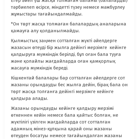
Егер әйел үш жасқа толмаған баланы (балаларды)
тәрбиелеп өсірсе, міндетті түзеу немесе мәжбүрлеу
жұмыстары тағайындалмайды.
*Он төрт жасқа толмаған балалардың аналарына
қамауға алу қолданылмайды.
Қылмыстық заңмен сотталған жүкті әйелдерге
жазасын өтеуді бір жылға дейінгі мерзімге кейінге
қалдыруға мүмкіндік берілді, бұл оған бала тууға
және қолайлы жағдайларда оған қамқорлық
жасауға мүмкіндік береді.
Кішкентай балалары бар сотталған әйелдерге сот
жазаны орындауды бес жылға дейін, бірақ бала он
төрт жасқа толғанға дейінгі мерзімге кейінге
қалдыра алады.
Жазаны орындауды кейінге қалдыру мерзімі
өткеннен кейін немесе бала қайтыс болған, не
жүктілігі үзілген жағдайларда сот сотталған
адамның мінез-құлқына қарай оны жазаны
өтеуден босатуы немесе тағайындалған жазаны