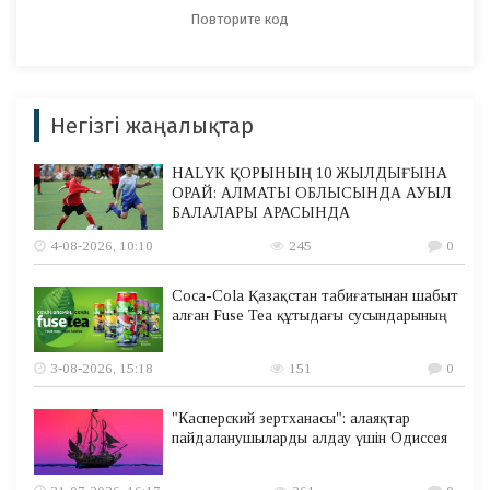
Негізгі жаңалықтар
HALYK ҚОРЫНЫҢ 10 ЖЫЛДЫҒЫНА
ОРАЙ: АЛМАТЫ ОБЛЫСЫНДА АУЫЛ
БАЛАЛАРЫ АРАСЫНДА
4-08-2026, 10:10
245
0
Coca-Cola Қазақстан табиғатынан шабыт
алған Fuse Tea құтыдағы сусындарының
3-08-2026, 15:18
151
0
"Касперский зертханасы": алаяқтар
пайдаланушыларды алдау үшін Одиссея