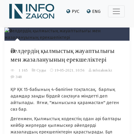
РУС
ENG
Әйелдердің қылмыстық жауаптылығы
мен жазалануының ерекшеліктері
1 165
Суды
19-05-2021, 10:56
infozakon.kz
348
ҚР ҚК 15-бабының 4-бөлігіне тоқталсақ, барлық
адамдар заңды бірдей сақтауға міндетті деп
айтылады. Яғни, "жынысына қарамастан" деген
сөз бар.
Дегенмен, Қылмыстық кодекстің одан әрі баптары
кейбір жерлерде қылмыскер әйелдерді
жазалаудың ерекшеліктерін қарастырады. Бұл