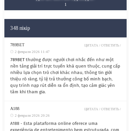
1
348 пікір
789BET
ЦИТАТА /
ОТВЕТИТЬ /
2 февраля 2026 11:47
789BET
thường được người chơi nhắc đến như một
nền tảng giải trí trực tuyến khá quen thuộc, cung cấp
nhiều lựa chọn trò chơi khác nhau, thông tin giới
thiệu rõ ràng, tỷ lệ trả thưởng công bố minh bạch,
quy trình nạp rút diễn ra ổn định, tạo cảm giác yên
tâm khi tham gia.
A188
ЦИТАТА /
ОТВЕТИТЬ /
2 февраля 2026 20:26
A188 - Esta plataforma online oferece uma
experiência de entretenimento bem estruturada, com