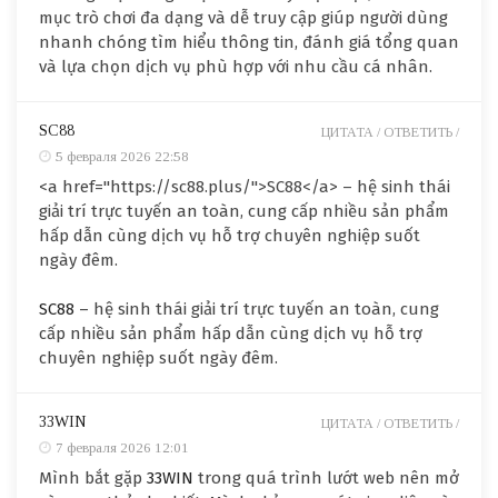
mục trò chơi đa dạng và dễ truy cập giúp người dùng
nhanh chóng tìm hiểu thông tin, đánh giá tổng quan
và lựa chọn dịch vụ phù hợp với nhu cầu cá nhân.
SC88
ЦИТАТА /
ОТВЕТИТЬ /
5 февраля 2026 22:58
<a href="https://sc88.plus/">SC88</a> – hệ sinh thái
giải trí trực tuyến an toàn, cung cấp nhiều sản phẩm
hấp dẫn cùng dịch vụ hỗ trợ chuyên nghiệp suốt
ngày đêm.
SC88
– hệ sinh thái giải trí trực tuyến an toàn, cung
cấp nhiều sản phẩm hấp dẫn cùng dịch vụ hỗ trợ
chuyên nghiệp suốt ngày đêm.
33WIN
ЦИТАТА /
ОТВЕТИТЬ /
7 февраля 2026 12:01
Mình bắt gặp
33WIN
trong quá trình lướt web nên mở