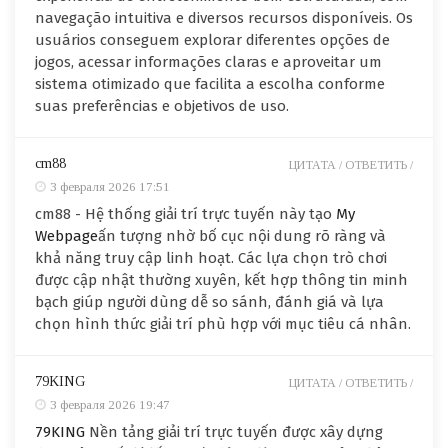
navegação intuitiva e diversos recursos disponíveis. Os
usuários conseguem explorar diferentes opções de
jogos, acessar informações claras e aproveitar um
sistema otimizado que facilita a escolha conforme
suas preferências e objetivos de uso.
cm88
ЦИТАТА /
ОТВЕТИТЬ /
3 февраля 2026 17:51
cm88 - Hệ thống giải trí trực tuyến này tạo
My
Webpage
ấn tượng nhờ bố cục nội dung rõ ràng và
khả năng truy cập linh hoạt. Các lựa chọn trò chơi
được cập nhật thường xuyên, kết hợp thông tin minh
bạch giúp người dùng dễ so sánh, đánh giá và lựa
chọn hình thức giải trí phù hợp với mục tiêu cá nhân.
79KING
ЦИТАТА /
ОТВЕТИТЬ /
3 февраля 2026 19:47
79KING
Nền tảng giải trí trực tuyến được xây dựng