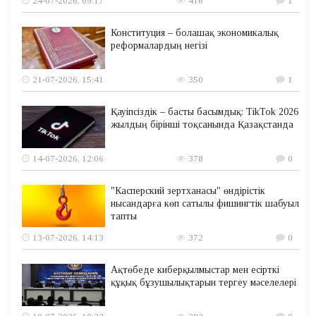
24-07-2026, 09:17
416
1
Конституция – болашақ экономикалық
реформалардың негізі
21-07-2026, 15:41
350
1
Қауіпсіздік – басты басымдық: TikTok 2026
жылдың бірінші тоқсанында Қазақстанда
14-07-2026, 12:06
378
0
"Касперский зертханасы" өндірістік
нысандарға көп сатылы фишингтік шабуыл
тапты
13-07-2026, 14:13
372
0
Ақтөбеде киберқылмыстар мен есірткі
құқық бұзушылықтарын тергеу мәселелері