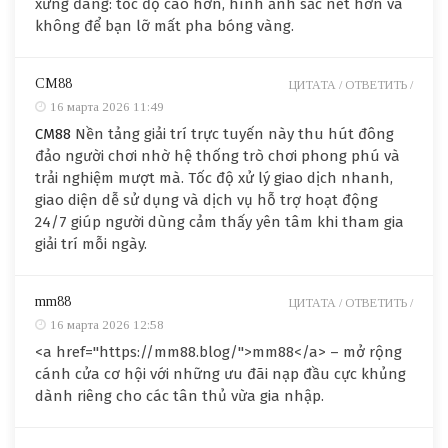
xứng đáng: tốc độ cao hơn, hình ảnh sắc nét hơn và
không để bạn lỡ mất pha bóng vàng.
CM88
ЦИТАТА /
ОТВЕТИТЬ /
16 марта 2026 11:49
CM88
Nền tảng giải trí trực tuyến này thu hút đông
đảo người chơi nhờ hệ thống trò chơi phong phú và
trải nghiệm mượt mà. Tốc độ xử lý giao dịch nhanh,
giao diện dễ sử dụng và dịch vụ hỗ trợ hoạt động
24/7 giúp người dùng cảm thấy yên tâm khi tham gia
giải trí mỗi ngày.
mm88
ЦИТАТА /
ОТВЕТИТЬ /
16 марта 2026 12:58
<a href="https://mm88.blog/">mm88</a> – mở rộng
cánh cửa cơ hội với những ưu đãi nạp đầu cực khủng
dành riêng cho các tân thủ vừa gia nhập.