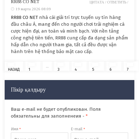
RR88 CO NET
ЦИТАТА /
ОТВЕТИТЬ /
19 марта 2026 08:09
RR88 CO NET
nhà cái giải trí trực tuyến uy tín hàng
đầu châu Á, mang đến cho người chơi trải nghiệm cá
cược hiện đại, an toàn và minh bạch. Với nền tảng
công nghệ tiên tiến, RR88 cung cấp đa dạng sản phẩm
hấp dẫn cho người tham gia, tất cả đều được vận
hành trên hệ thống bảo mật cao cấp.
...
НАЗАД
1
3
4
5
6
7
Пікір қалдыру
Ваш e-mail не будет опубликован. Поля
обязательны для заполненеия -
*
Имя
E-mail
*
*