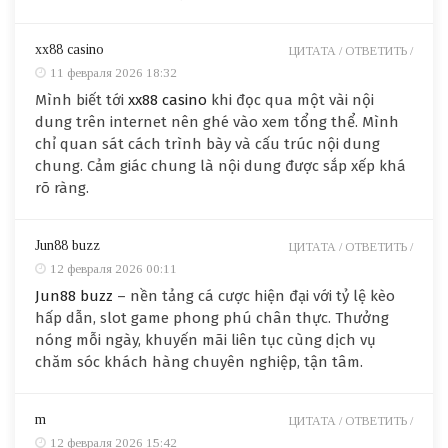
xx88 casino
ЦИТАТА /
ОТВЕТИТЬ /
11 февраля 2026 18:32
Mình biết tới
xx88 casino
khi đọc qua một vài nội
dung trên internet nên ghé vào xem tổng thể. Mình
chỉ quan sát cách trình bày và cấu trúc nội dung
chung. Cảm giác chung là nội dung được sắp xếp khá
rõ ràng.
Jun88 buzz
ЦИТАТА /
ОТВЕТИТЬ /
12 февраля 2026 00:11
Jun88 buzz
– nền tảng cá cược hiện đại với tỷ lệ kèo
hấp dẫn, slot game phong phú chân thực. Thưởng
nóng mỗi ngày, khuyến mãi liên tục cùng dịch vụ
chăm sóc khách hàng chuyên nghiệp, tận tâm.
m
ЦИТАТА /
ОТВЕТИТЬ /
12 февраля 2026 15:42