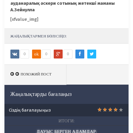
ауданаралық әскери сотының жетекші маманы
А.Зейнулла
[xfvalue_img]
ЖАҢАЛЫҚТАРМЕН БӨЛІСІҢІЗ:
0
ok
0
0
ПОХОЖИЙ ПОСТ
ПОХОЖИЙ ПОСТ
Жаңалықтарды бағалаңыз
Сіздің бағалауыңыз
ИТОГИ:
ДАУЫС БЕРГЕН АДАМДАР: