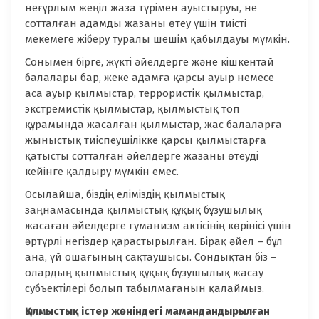
неғұрлым жеңіл жаза түрімен ауыстыруы, не
сотталған адамды жазаны өтеу үшін тиісті
мекемеге жіберу туралы шешім қабылдауы мүмкін.
Сонымен бірге, жүкті әйелдерге және кішкентай
балалары бар, жеке адамға қарсы ауыр немесе
аса ауыр қылмыстар, террористік қылмыстар,
экстремистік қылмыстар, қылмыстық топ
құрамында жасалған қылмыстар, жас балаларға
жыныстық тиіспеушілікке қарсы қылмыстарға
қатысты сотталған әйелдерге жазаны өтеуді
кейінге қалдыру мүмкін емес.
Осылайша, біздің еліміздің қылмыстық
заңнамасында қылмыстық құқық бұзушылық
жасаған әйелдерге гуманизм актісінің көрінісі үшін
әртүрлі негіздер қарастырылған. Бірақ әйел – бұл
ана, үй ошағының сақтаушысы. Сондықтан біз –
олардың қылмыстық құқық бұзушылық жасау
субъектілері болып табылмағанын қалаймыз.
Қылмыстық істер жөніндегі мамандандырылған