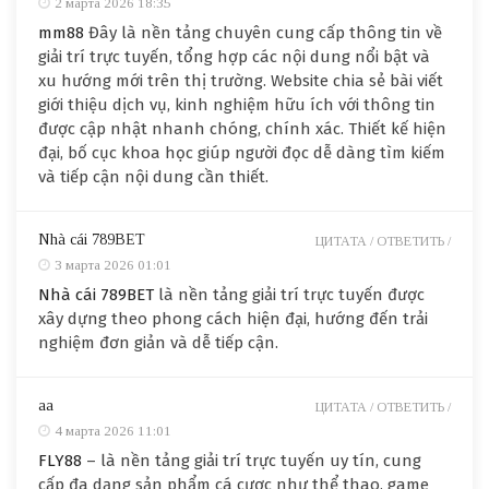
2 марта 2026 18:35
mm88
Đây là nền tảng chuyên cung cấp thông tin về
giải trí trực tuyến, tổng hợp các nội dung nổi bật và
xu hướng mới trên thị trường. Website chia sẻ bài viết
giới thiệu dịch vụ, kinh nghiệm hữu ích với thông tin
được cập nhật nhanh chóng, chính xác. Thiết kế hiện
đại, bố cục khoa học giúp người đọc dễ dàng tìm kiếm
và tiếp cận nội dung cần thiết.
Nhà cái 789BET
ЦИТАТА /
ОТВЕТИТЬ /
3 марта 2026 01:01
Nhà cái 789BET
là nền tảng giải trí trực tuyến được
xây dựng theo phong cách hiện đại, hướng đến trải
nghiệm đơn giản và dễ tiếp cận.
aa
ЦИТАТА /
ОТВЕТИТЬ /
4 марта 2026 11:01
FLY88
– là nền tảng giải trí trực tuyến uy tín, cung
cấp đa dạng sản phẩm cá cược như thể thao, game