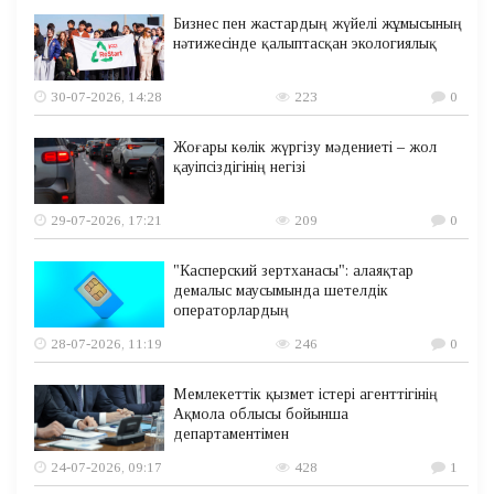
Бизнес пен жастардың жүйелі жұмысының
нәтижесінде қалыптасқан экологиялық
30-07-2026, 14:28
223
0
Жоғары көлік жүргізу мәдениеті – жол
қауіпсіздігінің негізі
29-07-2026, 17:21
209
0
"Касперский зертханасы": алаяқтар
демалыс маусымында шетелдік
операторлардың
28-07-2026, 11:19
246
0
Мемлекеттік қызмет істері агенттігінің
Ақмола облысы бойынша
департаментімен
24-07-2026, 09:17
428
1