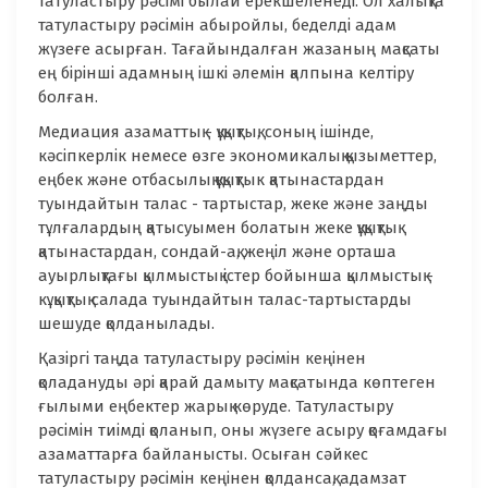
татуластыру рәсімі былай ерекшеленеді. Ол халықта
татуластыру рәсімін абыройлы, беделді адам
жүзеғе асырған. Тағайындалған жазаның мақсаты
ең бірінші адамның ішкі әлемін қалпына келтіру
болған.
Медиация азаматтық - құқықтық, соның ішінде,
кәсіпкерлік немесе өзге экономикалық қызыметтер,
еңбек және отбасылық құқықтык қатынастардан
туындайтын талас - тартыстар, жеке және заңды
тұлғалардың қатысуымен болатын жеке құқықтық
қатынастардан, сондай-ақ, жеңіл және орташа
ауырлықтағы қылмыстық істер бойынша қылмыстық -
кұқықтық салада туындайтын талас-тартыстарды
шешуде қолданылады.
Қазіргі таңда татуластыру рәсімін кеңінен
қоладануды әрі қарай дамыту мақсатында көптеген
ғылыми еңбектер жарық көруде. Татуластыру
рәсімін тиімді қоланып, оны жүзеге асыру қоғамдағы
азаматтарға байланысты. Осыған сәйкес
татуластыру рәсімін кеңінен қолдансақ, адамзат