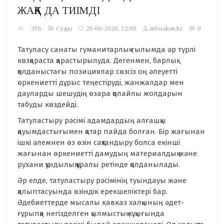
ЖАҚҚА ДА ТИІМДІ
356
Суды
25-06-2026, 12:00
infozakon.kz
0
Татуласу санаты гуманитарлық ғылымда әр түрлі
көзқараста қарастырылуда. Дегенмен, барлық
қолданыстағы позициялар сөзсіз оң әлеуетті
өркениетті дұрыс теңестіруді, жанжалдар мен
дауларды шешудің өзара қолайлы жолдарын
табуды көздейді.
Татуластыру рәсімі адамдардың алғашқы
қауымдастығымен қатар пайда болған. Бір жағынан
ішкі әлемнен өз өзін сақтандыру болса екінші
жағынан өркениетті дамудың материалдық және
рухани құндылық құралы ретінде қолданылады.
Әр елде, татуластыру рәсімінің туындауы және
қалыптасуында өзіндік ерекшеліктері бар.
Әдебиеттерде мысалы кавказ халқының әдет-
ғұрыпқа негізделген қылмыстық кұқығында