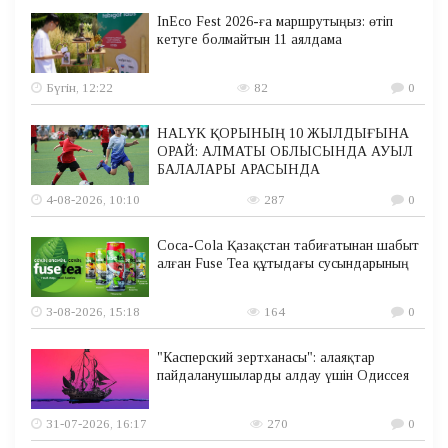
InEco Fest 2026-ға маршрутыңыз: өтіп
кетуге болмайтын 11 аялдама
Бүгін, 12:22
82
0
HALYK ҚОРЫНЫҢ 10 ЖЫЛДЫҒЫНА
ОРАЙ: АЛМАТЫ ОБЛЫСЫНДА АУЫЛ
БАЛАЛАРЫ АРАСЫНДА
4-08-2026, 10:10
287
0
Coca-Cola Қазақстан табиғатынан шабыт
алған Fuse Tea құтыдағы сусындарының
3-08-2026, 15:18
164
0
"Касперский зертханасы": алаяқтар
пайдаланушыларды алдау үшін Одиссея
31-07-2026, 16:17
270
0