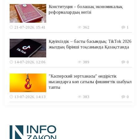
Конституция – болашақ экономикалық
реформалардың негізі
21-07-2026, 15:41
362
1
Қауіпсіздік – басты басымдық: TikTok 2026
жылдың бірінші тоқсанында Қазақстанда
14-07-2026, 12:06
389
0
"Касперский зертханасы" өндірістік
нысандарға көп сатылы фишингтік шабуыл
тапты
13-07-2026, 14:13
383
0