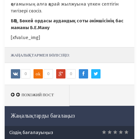
қоғамының алға қарай жылжуына үлкен септігін
тигізері сөзсіз.
БҚО, Бөкей ордасы аудандық соты әкімшісінің бас
маманы Б.Е.Ману
[xfvalue_img]
ЖАҢАЛЫҚТАРМЕН БӨЛІСІҢІЗ:
0
ok
0
0
ПОХОЖИЙ ПОСТ
ПОХОЖИЙ ПОСТ
Жаңалықтарды бағалаңыз
Сіздің бағалауыңыз