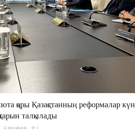
юта қоры Қазақстанның реформалар күн
қтарын талқылады
infozakon.kz
1