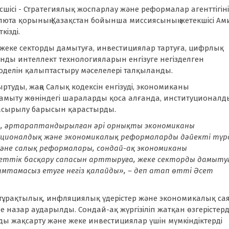
есшісі - Стратегиялық жоспарлау және реформалар агенттігінің
люта қорының Қазақстан бойынша миссиясының жетекшісі Ам
кізді.
, жеке секторды дамытуға, инвестициялар тартуға, цифрлық
нды интеллект технологияларын енгізуге негізделген
 моделін қалыптастыру мәселелері талқыланды.
ртуды, жаңа Салық кодексін енгізуді, экономиканы
дамыту жөніндегі шараларды қоса алғанда, институционалд
 асырылу барысын қарастырды.
ары, әртараптандырылған әрі орнықты экономиканы
ионалдық және экономикалық реформаларды дәйекті түр
не салық реформалары, сондай-ақ экономиканы
еттік басқару сапасын арттыруға, жеке секторды дамыту
қамтамасыз етуге негіз қалайды», – деп атап өтті Әсет
ұрақтылық, инфляциялық үдерістер және экономикалық сая
 назар аударылды. Сондай-ақ жүргізіліп жатқан өзгерістерді
лды жақсарту және жеке инвестициялар үшін мүмкіндіктерді