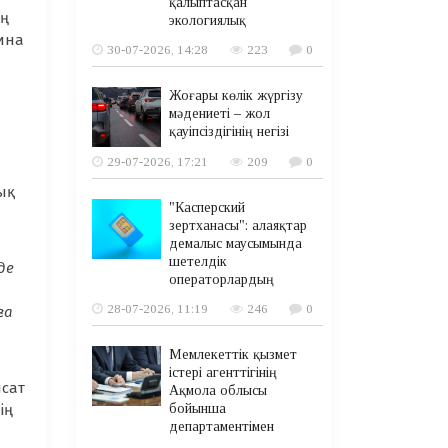
қалыптасқан
экологиялық
ина
30-07-2026, 14:28
223
0
Жоғары көлік жүргізу
мәдениеті – жол
қауіпсіздігінің негізі
29-07-2026, 17:21
209
0
ық
"Касперский
зертханасы": алаяқтар
демалыс маусымында
шетелдік
де
операторлардың
28-07-2026, 11:19
246
0
ға
Мемлекеттік қызмет
істері агенттігінің
сат
Ақмола облысы
ң
бойынша
департаментімен