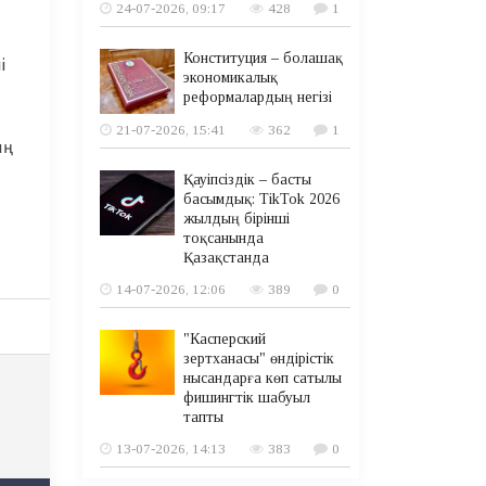
24-07-2026, 09:17
428
1
Конституция – болашақ
і
экономикалық
реформалардың негізі
21-07-2026, 15:41
362
1
ң
н
Қауіпсіздік – басты
басымдық: TikTok 2026
жылдың бірінші
тоқсанында
Қазақстанда
14-07-2026, 12:06
389
0
"Касперский
зертханасы" өндірістік
нысандарға көп сатылы
фишингтік шабуыл
тапты
13-07-2026, 14:13
383
0