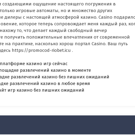
и создающими ощущение настоящего погружения в
 только игровые автоматы, но и множество других
е дилеры с настоящей атмосферой казино. Casino подарил
хновение, которое теперь сопровождает меня каждый раз, ко
я нахожу то, что делает каждый свободный вечер
те получить положительные впечатления от современной
 на практике, насколько хорош портал Casino. Ваш путь
сь https://promocod-riobet.icu .
 платформе казино игр сейчас
 площадке развлечений казино в моменте
ощадке развлечений казино без лишних ожиданий
адке развлечений казино в любое время
сайт игр казино без лишних ожиданий