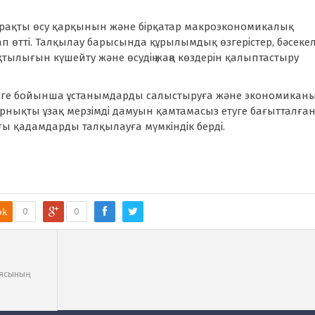
тұрақты өсу қарқынын және бірқатар макроэкономикалық
 өтті. Талқылау барысында құрылымдық өзгерістер, бәсекел
ылығын күшейту және өсудің жаңа көздерін қалыптастыру
рге бойынша ұстанымдарды салыстыруға және экономиканы
ің орнықты ұзақ мерзімді дамуын қамтамасыз етуге бағытталға
ғы қадамдарды талқылауға мүмкіндік берді.
ok
0
0
і:
иясының
ылды