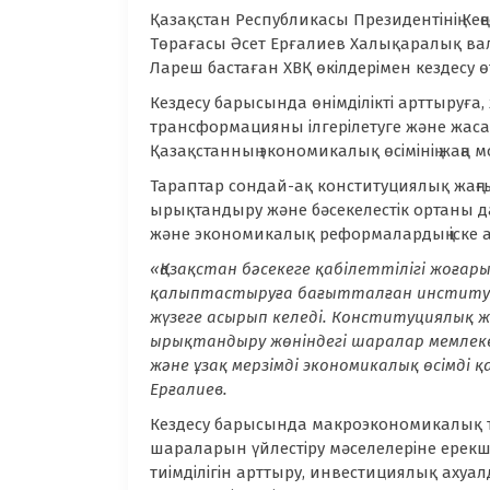
Қазақстан Республикасы Президентінің Кең
Төрағасы Әсет Ерғалиев Халықаралық ва
Лареш бастаған ХВҚ өкілдерімен кездесу өт
Кездесу барысында өнімділікті арттыруға
трансформацияны ілгерілетуге және жаса
Қазақстанның экономикалық өсімінің жаңа
Тараптар сондай-ақ конституциялық жаңғы
ырықтандыру және бәсекелестік ортаны 
және экономикалық реформалардың іске
«Қазақстан бәсекеге қабілеттілігі жоғ
қалыптастыруға бағытталған институц
жүзеге асырып келеді.
Конституциялық жә
ырықтандыру жөніндегі шаралар мемлек
және ұзақ мерзімді экономикалық өсімді 
Ерғалиев.
Кездесу барысында макроэкономикалық т
шараларын үйлестіру мәселелеріне ерекше
тиімділігін арттыру, инвестициялық ахуа