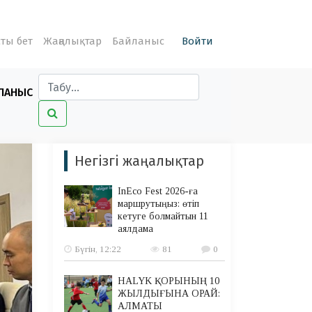
ты бет
Жаңалықтар
Байланыс
Войти
ЛАНЫС
Негізгі жаңалықтар
InEco Fest 2026-ға
маршрутыңыз: өтіп
кетуге болмайтын 11
аялдама
Бүгін, 12:22
81
0
HALYK ҚОРЫНЫҢ 10
ЖЫЛДЫҒЫНА ОРАЙ:
АЛМАТЫ