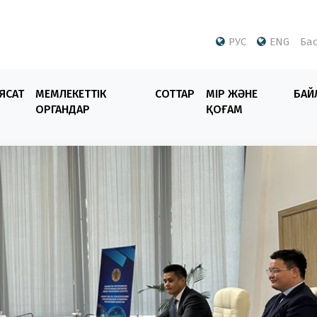
РУС
ENG
Бас
ЯСАТ
МЕМЛЕКЕТТІК
СОТТАР
ӨМІР ЖӘНЕ
БАЙ
ОРГАНДАР
ҚОҒАМ