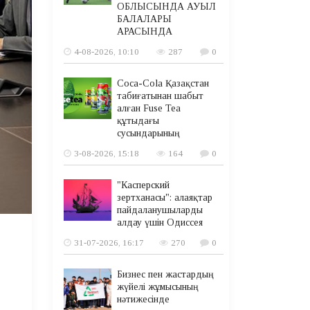
ОБЛЫСЫНДА АУЫЛ
БАЛАЛАРЫ
АРАСЫНДА
4-08-2026, 10:10
287
0
Coca-Cola Қазақстан
табиғатынан шабыт
алған Fuse Tea
құтыдағы
сусындарының
3-08-2026, 15:18
164
0
"Касперский
зертханасы": алаяқтар
пайдаланушыларды
алдау үшін Одиссея
31-07-2026, 16:17
270
0
Бизнес пен жастардың
жүйелі жұмысының
нәтижесінде