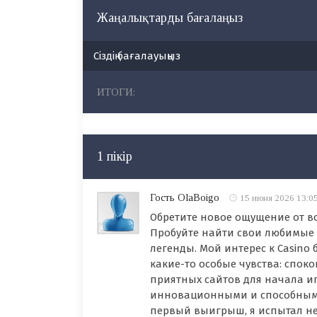
Жаңалықтарды бағалаңыз
Сіздің бағалауыңыз
ИТОГИ:
1 пікір
Гость OlaBoigo
15 июня 2026 13:0
Обретите новое ощущение от в
Пробуйте найти свои любимые 
легенды. Мой интерес к Casino
какие-то особые чувства: спок
приятных сайтов для начала иг
инновационными и способными
первый выигрыш, я испытал не