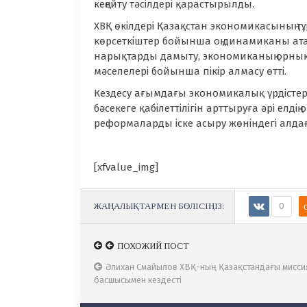
кеңейту тәсілдері қарастырылды.
ХВҚ өкілдері Қазақстан экономикасының 
көрсеткіштер бойынша оң динамиканы атап
нарықтарды дамыту, экономиканың орнықт
мәселелері бойынша пікір алмасу өтті.
Кездесу ағымдағы экономикалық үрдісте
бәсекеге қабілеттілігін арттыруға әрі елд
реформаларды іске асыру жөніндегі алда
[xfvalue_img]
ЖАҢАЛЫҚТАРМЕН БӨЛІСІҢІЗ:
0
ПОХОЖИЙ ПОСТ
ПОХОЖИЙ ПОСТ
Қазақстанның халықаралық аренадағы тәжірибес
Әлихан Смайылов ХВҚ-ның Қазақстандағы мисс
Страсбургте сот жүйесіндегі реформалар таныстыр
басшысымен кездесті