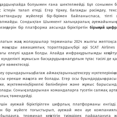
аңдардың пайда болуымен ғана шектелмейді. Бұл сонымен б
істеуін талап етеді. Егер тіркеу, багажды рәсімдеу, текс
тандыру жүйелері бір-бірімен байланыспаса, тіпті ж
 алмайды. Сондықтан Шымкент халықаралық әуежайының 
кезеңдерін бір платформа аясында біріктіретін
бірыңғай циф
латын жаңа жолаушылар терминалы 2024 жылғы желтоқса
і маңызды авиациялық тораптардың бірі әрі SCAT Airlines
ғы елеулі қадам болды. Алайда инфрақұрылымды кеңейт
үнделікті жұмысын басқарудың анағұрлым тұтас тәсілі де қ
ге көмектеседі.
 орындарының, багаж аймақтарының, тексеру нүктелерінің 
мысы ерекше маңызға ие болады. Егер осы буындардың арас
е, жүктеменің біркелкі бөлінбеуіне және жұмыс барысын
 болады. Соның салдарынан командаларға түсетін салмақ арт
лық төмендейді.
ін әуежай біріктірілген цифрлық платформаны енгізді
рын бір жүйеге тоғыстырып, әуежай мен әуе компаниял
ылдауға, терминал кеңістігін тиімдірек пайдалануға ж