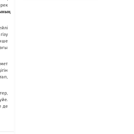
ірек
ының
ейлі
гізу
інше
тағы
змет
ігін
тап,
ер,
үйе.
е де