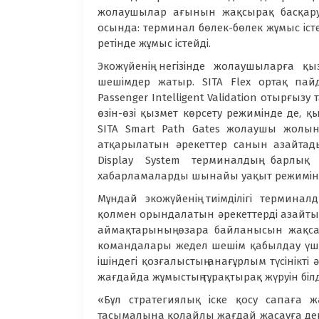
жолаушылар ағынын жақсырақ басқаруға
осында: терминал бөлек-бөлек жұмыс істе
ретінде жұмыс істейді.
Экожүйенің негізінде жолаушыларға 
шешімдер жатыр. SITA Flex ортақ па
Passenger Intelligent Validation отырғыз
өзін-өзі қызмет көрсету режимінде де, қ
SITA Smart Path Gates жолаушы жолының
атқарылатын әрекеттер санын азайтады
Display System терминалдың барлы
хабарламаларды шынайы уақыт режимінде 
Мұндай экожүйенің тиімділігі термина
қолмен орындалатын әрекеттерді азайтып,
аймақтарының өзара байланысын жақсар
командалары жедел шешім қабылдау үші
ішіндегі қозғалыстың анағұрлым түсінікті
жағдайда жұмыстың тұрақтырақ жүруін білд
«Бұл стратегиялық іске қосу сапаға 
тасымалына қолайлы жағдай жасауға де