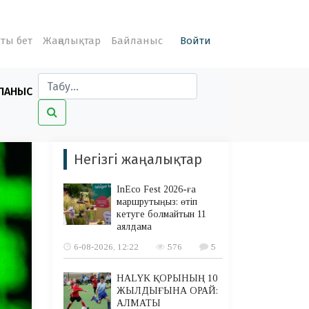
ты бет
Жаңалықтар
Байланыс
Войти
ЛАНЫС
Негізгі жаңалықтар
InEco Fest 2026-ға
маршрутыңыз: өтіп
кетуге болмайтын 11
аялдама
6-08-2026, 12:22
576
5
HALYK ҚОРЫНЫҢ 10
ЖЫЛДЫҒЫНА ОРАЙ:
АЛМАТЫ