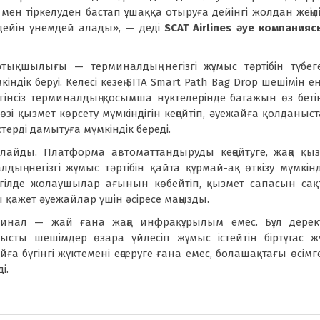
ен тіркелуден бастап ұшаққа отыруға дейінгі жолдан жеңіл
 дейін үнемдей алады», — деді
SCAT Airlines әуе компанияс
артықшылығы — терминалдың негізгі жұмыс тәртібін түбег
ндік беруі. Келесі кезең SITA Smart Path Bag Drop шешімін ен
гінсіз терминалдың қосымша нүктелерінде багажын өз бет
зі қызмет көрсету мүмкіндігін кеңейтіп, әуежайға қолданыс
рді дамытуға мүмкіндік береді.
қалайды. Платформа автоматтандыруды кеңейтуге, жаңа қы
дың негізгі жұмыс тәртібін қайта құрмай-ақ өткізу мүмкінд
згілде жолаушылар ағынын көбейтіп, қызмет сапасын сақ
қажет әуежайлар үшін әсіресе маңызды.
минал — жай ғана жаңа инфрақұрылым емес. Бұл дерект
ысты шешімдер өзара үйлесіп жұмыс істейтін біртұтас ж
йға бүгінгі жүктемені еңсеруге ғана емес, болашақтағы өсімг
і.