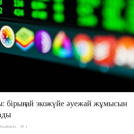
ы: бірыңғай экожүйе әуежай жұмысын
ады
nfozakon.kz
1