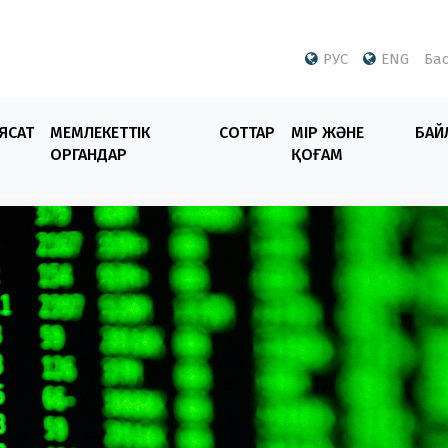
РУС
ENG
Бас
ЯСАТ
МЕМЛЕКЕТТІК
СОТТАР
ӨМІР ЖӘНЕ
БАЙ
ОРГАНДАР
ҚОҒАМ