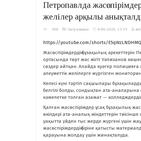
Петропавлда жасөспірімде
желілер арқылы анықтал
308
Актуальные
8-06-2026, 13:19
inf
https://youtube.com/shorts/E5qWzLNDHMQ
Жасөспірімдердің бұзақылық әрекеттерін П
ортасында төрт жас жігіт Уәлиханов көше
сөздер айтқан. Алайда куәгер полицияға
әлеуметтік желілерге жүргізген монитор
Келесі күні тәртіп сақшылары бұзақылар
белгілі болды, сондықтан ата-аналарына 
кәмелетке толған азамат — колледждердің б
Қалған жасөспірімдер ұсақ бұзақылық жас
өкілдері ата-аналық міндеттерін тиісінш
уақытта үйден тыс жерде жүргені үшін жа
жасөспірімдердің біріне қатысты материал
қарауына жолдау үшін жинақталуда.