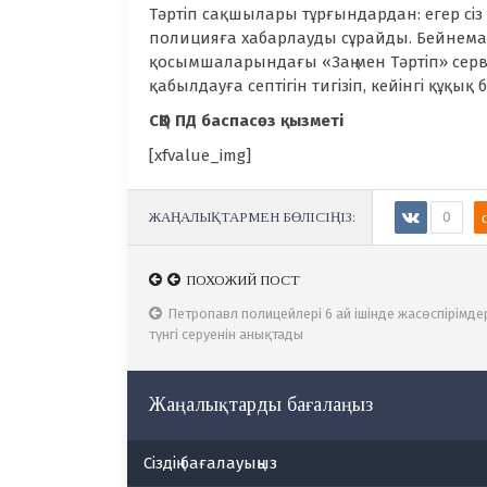
Тәртіп сақшылары тұрғындардан: егер сіз 
полицияға хабарлауды сұрайды. Бейнемат
қосымшаларындағы «Заң мен Тәртіп» сер
қабылдауға септігін тигізіп, кейінгі құқы
СҚО ПД баспасөз қызметі
[xfvalue_img]
ЖАҢАЛЫҚТАРМЕН БӨЛІСІҢІЗ:
0
ПОХОЖИЙ ПОСТ
ПОХОЖИЙ ПОСТ
«Түнгі қаладағы балалар» жедел профилактикал
Петропавл полицейлері 6 ай ішінде жасөспірімде
шарасы: елордалық полицейлер 160 жуық құқық
түнгі серуенін анықтады
бұзушылықты анықтады
Жаңалықтарды бағалаңыз
Сіздің бағалауыңыз