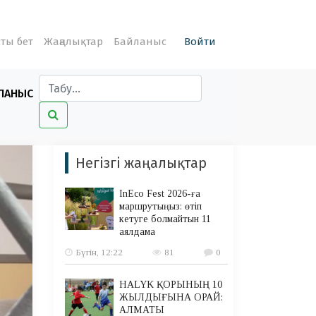
ты бет
Жаңалықтар
Байланыс
Войти
ЛАНЫС
Негізгі жаңалықтар
InEco Fest 2026-ға
маршрутыңыз: өтіп
кетуге болмайтын 11
аялдама
Бүгін, 12:22
81
0
HALYK ҚОРЫНЫҢ 10
ЖЫЛДЫҒЫНА ОРАЙ:
АЛМАТЫ