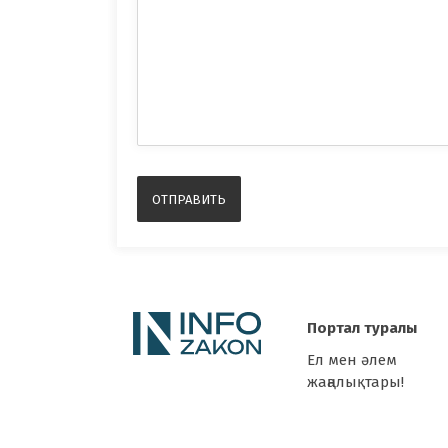
Портал туралы
Ел мен әлем
жаңалықтары!