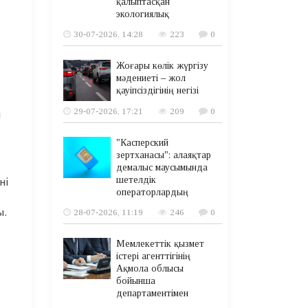
қалыптасқан
экологиялық
30-07-2026, 14:28
223
0
Жоғары көлік жүргізу
мәдениеті – жол
қауіпсіздігінің негізі
29-07-2026, 17:21
209
0
н
"Касперский
зертханасы": алаяқтар
демалыс маусымында
шетелдік
ні
операторлардың
ы.
28-07-2026, 11:19
246
0
Мемлекеттік қызмет
істері агенттігінің
Ақмола облысы
бойынша
департаментімен