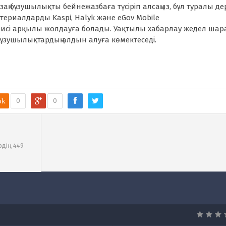
заң бұзушылықты бейнежазбаға түсіріп алсаңыз, бұл туралы де
ериалдарды Kaspi, Halyk және eGov Mobile
висі арқылы жолдауға болады. Уақтылы хабарлау жедел шар
қ бұзушылықтардың алдын алуға көмектеседі.
ok
0
0
ық іс
рдің 449