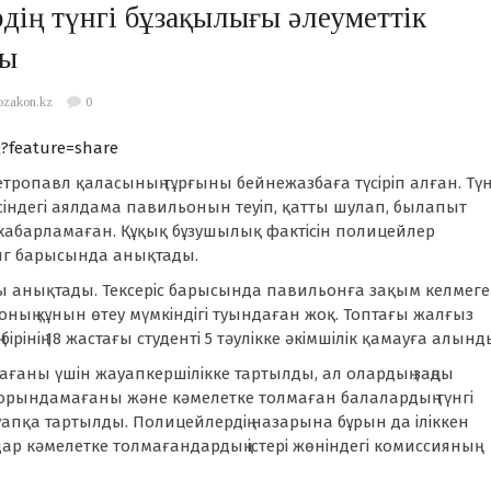
рдің түнгі бұзақылығы әлеуметтік
ды
ozakon.kz
0
?feature=share
етропавл қаласының тұрғыны бейнежазбаға түсіріп алған. Тү
сіндегі аялдама павильонын теуіп, қатты шулап, былапыт
 хабарламаған. Құқық бұзушылық фактісін полицейлер
инг барысында анықтады.
ды анықтады. Тексеріс барысында павильонға зақым келмеге
оның құнын өтеу мүмкіндігі туындаған жоқ. Топтағы жалғыз
ірінің 18 жастағы студенті 5 тәулікке әкімшілік қамауға алынд
ағаны үшін жауапкершілікке тартылды, ал олардың заңды
е орындамағаны және кәмелетке толмаған балалардың түнгі
уапқа тартылды. Полицейлердің назарына бұрын да іліккен
дар кәмелетке толмағандардың істері жөніндегі комиссияның