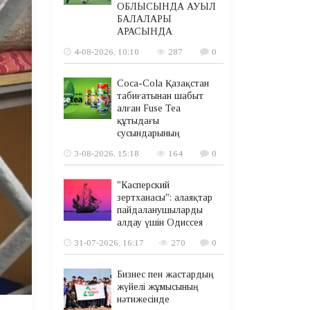
ОБЛЫСЫНДА АУЫЛ
БАЛАЛАРЫ
АРАСЫНДА
4-08-2026, 10:10
287
0
Coca-Cola Қазақстан
табиғатынан шабыт
алған Fuse Tea
құтыдағы
сусындарының
3-08-2026, 15:18
164
0
"Касперский
зертханасы": алаяқтар
пайдаланушыларды
алдау үшін Одиссея
31-07-2026, 16:17
270
0
Бизнес пен жастардың
жүйелі жұмысының
нәтижесінде