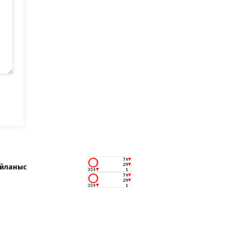
йланыс