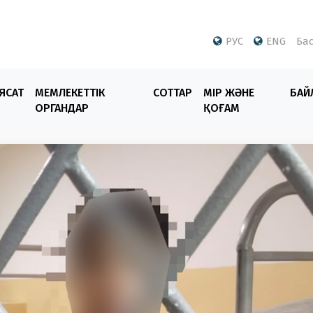
РУС
ENG
Бас
ЯСАТ
МЕМЛЕКЕТТІК
СОТТАР
ӨМІР ЖӘНЕ
БАЙ
ОРГАНДАР
ҚОҒАМ