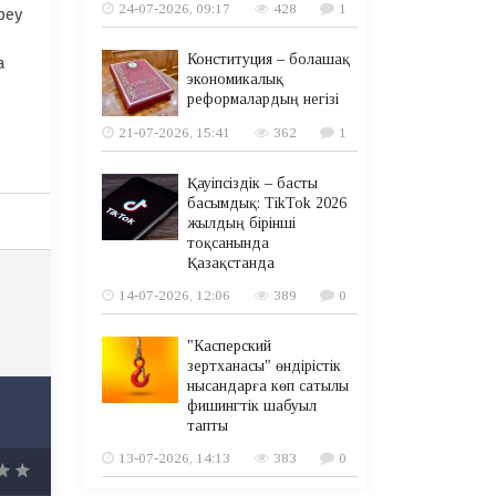
24-07-2026, 09:17
428
1
реу
Конституция – болашақ
а
экономикалық
реформалардың негізі
21-07-2026, 15:41
362
1
Қауіпсіздік – басты
басымдық: TikTok 2026
жылдың бірінші
тоқсанында
Қазақстанда
14-07-2026, 12:06
389
0
"Касперский
зертханасы" өндірістік
нысандарға көп сатылы
фишингтік шабуыл
тапты
13-07-2026, 14:13
383
0