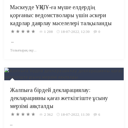
Мәскеуде ҰҚШҰ-ға мүше елдердің
қорғаныс ведомстволары үшін әскери
кадрлар даярлау мәселелері талқыланды
1 208
18-07-2022, 12:30
0
...
Толығырақ оқу...
Жалпыға бірдей декларациялау:
декларацияны қағаз жеткізгіште ұсыну
мерзімі аяқталды
2 362
18-07-2022, 11:30
6
...