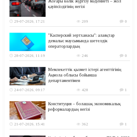
Жоғары көлік жүргізу мәдениеті – жол
қауіпсіздігінің негізі
29-07-2026, 17:21
209
0
"Касперский зертханасы": алаяқтар
демалыс маусымында шетелдік
операторлардың
28-07-2026, 11:19
246
0
Мемлекеттік қызмет істері агенттігінің
Ақмола облысы бойынша
департаментімен
24-07-2026, 09:17
428
1
Конституция – болашақ экономикалық
реформалардың негізі
21-07-2026, 15:41
362
1