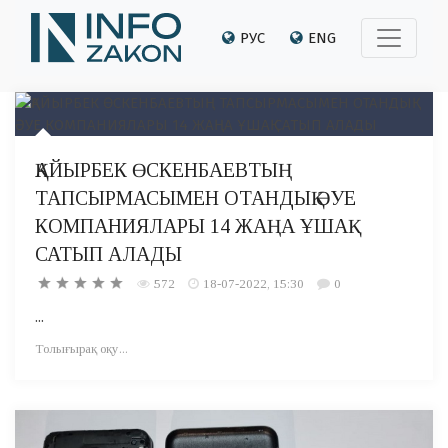
РУС
ENG
ҚАЙЫРБЕК ӨСКЕНБАЕВТЫҢ
ТАПСЫРМАСЫМЕН ОТАНДЫҚ ӘУЕ
КОМПАНИЯЛАРЫ 14 ЖАҢА ҰШАҚ
САТЫП АЛАДЫ
572
18-07-2022, 15:30
0
...
Толығырақ оқу...