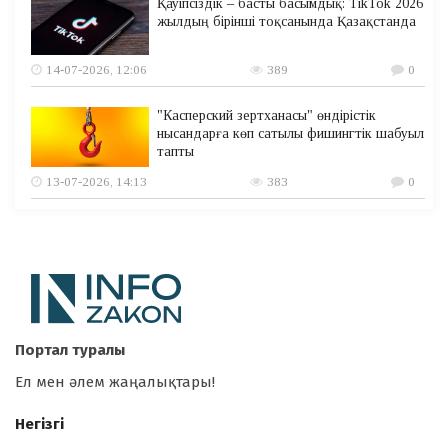
Қауіпсіздік – басты басымдық: TikTok 2026
жылдың бірінші тоқсанында Қазақстанда
14-07-2026, 12:06
389
0
"Касперский зертханасы" өндірістік
нысандарға көп сатылы фишингтік шабуыл
тапты
13-07-2026, 14:13
383
0
Портал туралы
Ел мен әлем жаңалықтары!
Негізгі