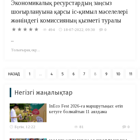
Экономикалық ресурстардың заңсыз
шоғырлануына қарсы іс-қимыл мәселелері
жөніндегі комиссияның қызметі туралы
494
18-07-2022, 09:30
0
...
Толығырақ оқу...
НАЗАД
1
...
4
5
6
7
8
9
10
11
Негізгі жаңалықтар
InEco Fest 2026-ға маршрутыңыз: өтіп
кетуге болмайтын 11 аялдама
Бүгін, 12:22
81
0