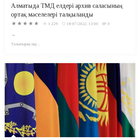
Алматыда ТМД елдері архив саласының
ортақ мәселелері талқыланды
1 229
18-07-2022, 13:00
0
...
Толығырақ оқу...