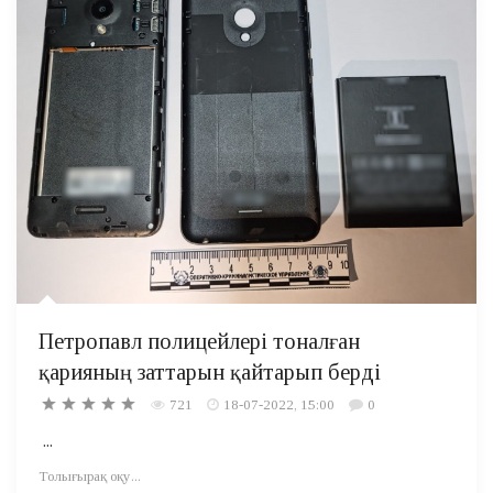
Петропавл полицейлері тоналған
қарияның заттарын қайтарып берді
721
18-07-2022, 15:00
0
...
Толығырақ оқу...