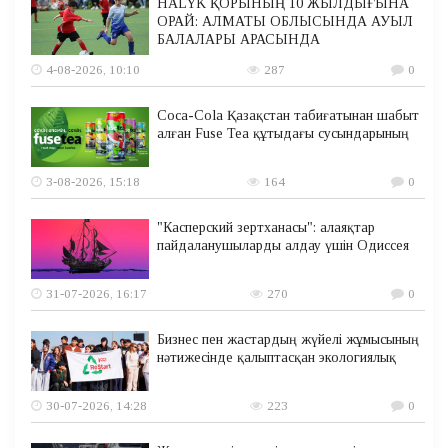
HALYK ҚОРЫНЫҢ 10 ЖЫЛДЫҒЫНА
ОРАЙ: АЛМАТЫ ОБЛЫСЫНДА АУЫЛ
БАЛАЛАРЫ АРАСЫНДА
4-08-2026, 10:10
287
0
Coca-Cola Қазақстан табиғатынан шабыт
алған Fuse Tea құтыдағы сусындарының
3-08-2026, 15:18
164
0
"Касперский зертханасы": алаяқтар
пайдаланушыларды алдау үшін Одиссея
31-07-2026, 16:17
270
0
Бизнес пен жастардың жүйелі жұмысының
нәтижесінде қалыптасқан экологиялық
30-07-2026, 14:28
223
0