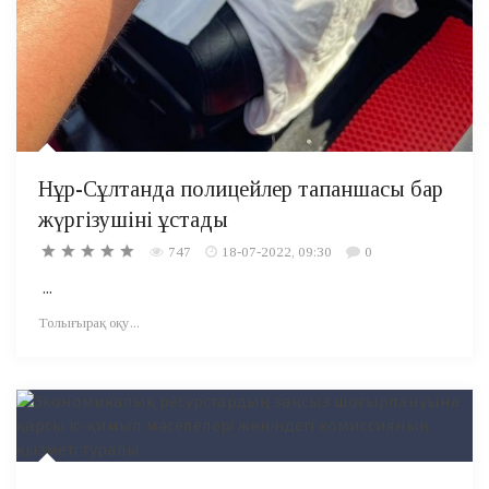
Нұр-Сұлтанда полицейлер тапаншасы бар
жүргізушіні ұстады
747
18-07-2022, 09:30
0
...
Толығырақ оқу...