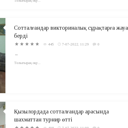
Толығырақ оқу...
Сотталғандар викториналық сұрақтарға жау
берді
445
7-07-2022, 11:29
0
...
Толығырақ оқу...
Қызылордада сотталғандар арасында
шахматтан турнир өтті
498
7-07-2022, 11:00
0