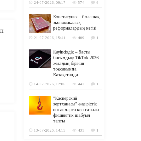
24-07-2026, 09:17
574
6
Конституция – болашақ
экономикалық
реформалардың негізі
ап
21-07-2026, 15:41
409
1
Қауіпсіздік – басты
басымдық: TikTok 2026
жылдың бірінші
тоқсанында
Қазақстанда
14-07-2026, 12:06
441
1
"Касперский
зертханасы" өндірістік
нысандарға көп сатылы
фишингтік шабуыл
тапты
13-07-2026, 14:13
431
1