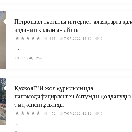
Петропавл тұрғыны интернет-алаяқтарға қал
алданып қалғанын айтты
665
7-07-2022, 15:30
0
...
Толығырақ оқу...
ҚазжолҒЗИ жол құрылысында
наномодифицирленген битумды қолдануды
тың әдісін ұсынды
452
7-07-2022, 12:12
0
...