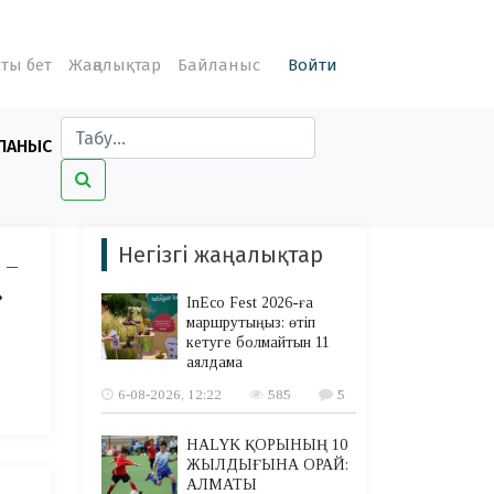
ты бет
Жаңалықтар
Байланыс
Войти
ЛАНЫС
Негізгі жаңалықтар
 –
»
InEco Fest 2026-ға
маршрутыңыз: өтіп
кетуге болмайтын 11
аялдама
6-08-2026, 12:22
585
5
HALYK ҚОРЫНЫҢ 10
ЖЫЛДЫҒЫНА ОРАЙ:
АЛМАТЫ