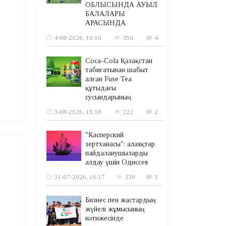
ОБЛЫСЫНДА АУЫЛ
БАЛАЛАРЫ
АРАСЫНДА
4-08-2026, 10:10
350
4
Coca-Cola Қазақстан
табиғатынан шабыт
алған Fuse Tea
құтыдағы
сусындарының
3-08-2026, 15:18
222
2
"Касперский
зертханасы": алаяқтар
пайдаланушыларды
алдау үшін Одиссея
31-07-2026, 16:17
339
3
Бизнес пен жастардың
жүйелі жұмысының
нәтижесінде