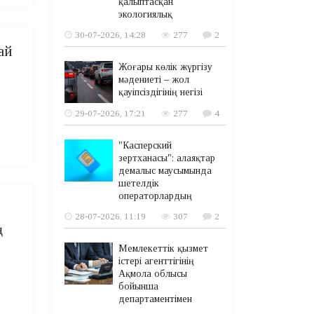
қалыптасқан
экологиялық
30-07-2026, 14:28
277
2
ай
Жоғары көлік жүргізу
мәдениеті – жол
қауіпсіздігінің негізі
29-07-2026, 17:21
277
4
"Касперский
зертханасы": алаяқтар
демалыс маусымында
шетелдік
операторлардың
28-07-2026, 11:19
307
2
ң
Мемлекеттік қызмет
істері агенттігінің
Ақмола облысы
бойынша
департаментімен