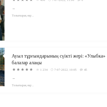
...
Толығырақ оқу...
Ауыл тұрғындарының сүікті жері: «Улыбка»
балалар алаңы
1 234
7-07-2022, 10:05
45
...
Толығырақ оқу...