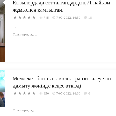
Қызылордада сотталғандардың 71 пайызы
жұмыспен қамтылған.
745
7-07-2022, 16:50
18
...
Толығырақ оқу...
Мемлекет басшысы көлік-транзит әлеуетін
дамыту жөнінде кеңес өткізді
850
7-07-2022, 16:30
0
...
Толығырақ оқу...