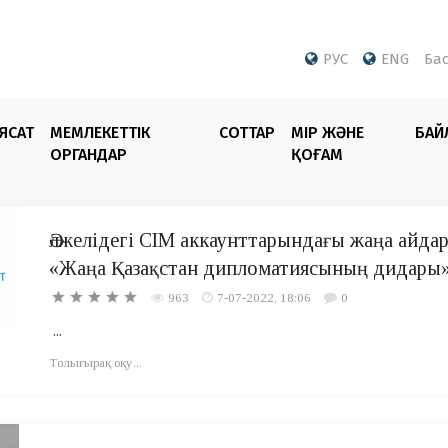
РУС
ENG
Бас
ЯСАТ
МЕМЛЕКЕТТІК
СОТТАР
ӨМІР ЖӘНЕ
БАЙ
ОРГАНДАР
ҚОҒАМ
Әлжелідегі СІМ аккаунттарындағы жаңа айдар
«Жаңа Қазақстан дипломатиясының дидары
963
7-07-2022, 18:06
0
...
Толығырақ оқу...