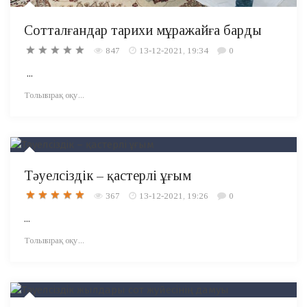
Cотталғандар тарихи мұражайға барды
847
13-12-2021, 19:34
0
...
Толығырақ оқу...
Тәуелсіздік – қастерлі ұғым
367
13-12-2021, 19:26
0
...
Толығырақ оқу...