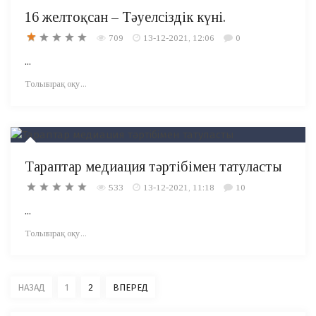
16 желтоқсан – Тәуелсіздік күні.
709
13-12-2021, 12:06
0
...
Толығырақ оқу...
Тараптар медиация тәртібімен татуласты
533
13-12-2021, 11:18
10
...
Толығырақ оқу...
НАЗАД
1
2
ВПЕРЕД