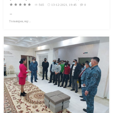
565
13-12-2021, 19:45
0
...
Толығырақ оқу...