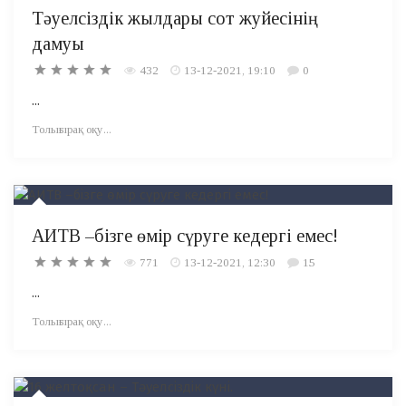
Тәуелсіздік жылдары сот жуйесінің
дамуы
432
13-12-2021, 19:10
0
...
Толығырақ оқу...
АИТВ –бізге өмір сүруге кедергі емес!
771
13-12-2021, 12:30
15
...
Толығырақ оқу...