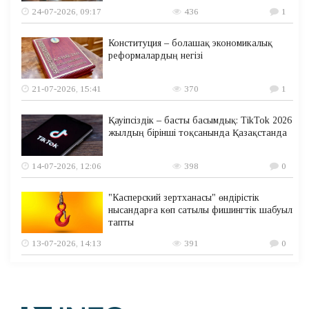
24-07-2026, 09:17
436
1
Конституция – болашақ экономикалық
реформалардың негізі
21-07-2026, 15:41
370
1
Қауіпсіздік – басты басымдық: TikTok 2026
жылдың бірінші тоқсанында Қазақстанда
14-07-2026, 12:06
398
0
"Касперский зертханасы" өндірістік
нысандарға көп сатылы фишингтік шабуыл
тапты
13-07-2026, 14:13
391
0