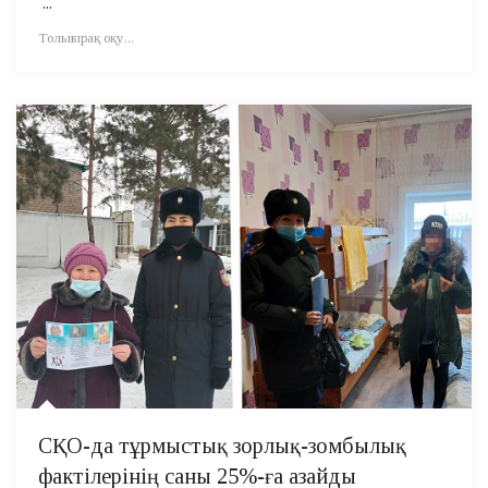
...
Толығырақ оқу...
СҚО-да тұрмыстық зорлық-зомбылық
фактілерінің саны 25%-ға азайды