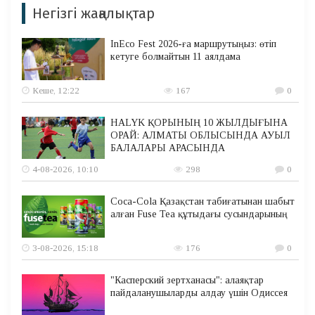
Негізгі жаңалықтар
InEco Fest 2026-ға маршрутыңыз: өтіп
кетуге болмайтын 11 аялдама
Кеше, 12:22
167
0
HALYK ҚОРЫНЫҢ 10 ЖЫЛДЫҒЫНА
ОРАЙ: АЛМАТЫ ОБЛЫСЫНДА АУЫЛ
БАЛАЛАРЫ АРАСЫНДА
4-08-2026, 10:10
298
0
Coca-Cola Қазақстан табиғатынан шабыт
алған Fuse Tea құтыдағы сусындарының
3-08-2026, 15:18
176
0
"Касперский зертханасы": алаяқтар
пайдаланушыларды алдау үшін Одиссея