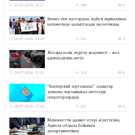
31-07-2026, 16:17
280
0
Бизнес пен жастардың жүйелі жұмысының
нәтижесінде қалыптасқан экологиялық
30-07-2026, 14:28
231
0
Жоғары көлік жүргізу мәдениеті – жол
қауіпсіздігінің негізі
29-07-2026, 17:21
218
0
"Касперский зертханасы": алаяқтар
демалыс маусымында шетелдік
операторлардың
28-07-2026, 11:19
257
0
Мемлекеттік қызмет істері агенттігінің
Ақмола облысы бойынша
департаментімен