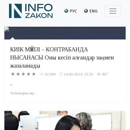
РУС
ENG
КИІК МҮЙІЗІ – КОНТРАБАНДА
НЫСАНАСЫ Оны кесіп алғандар заңмен
жазаланады
32 888
14-06-2019, 15:30
487
...
Толығырақ оқу...