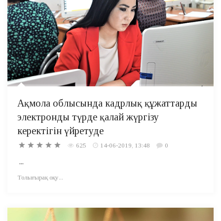
Ақмола облысында кадрлық құжаттарды
электронды түрде қалай жүргізу
керектігін үйретуде
625
14-06-2019, 13:48
0
...
Толығырақ оқу...