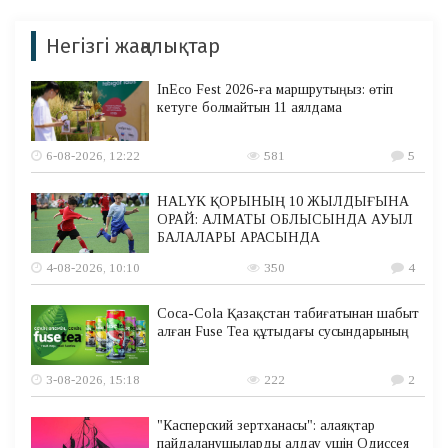
Негізгі жаңалықтар
InEco Fest 2026-ға маршрутыңыз: өтіп
кетуге болмайтын 11 аялдама
6-08-2026, 12:22
581
5
HALYK ҚОРЫНЫҢ 10 ЖЫЛДЫҒЫНА
ОРАЙ: АЛМАТЫ ОБЛЫСЫНДА АУЫЛ
БАЛАЛАРЫ АРАСЫНДА
4-08-2026, 10:10
350
4
Coca-Cola Қазақстан табиғатынан шабыт
алған Fuse Tea құтыдағы сусындарының
3-08-2026, 15:18
222
2
"Касперский зертханасы": алаяқтар
пайдаланушыларды алдау үшін Одиссея