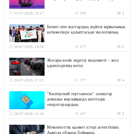
31-07-2026, 16:17
339
3
Бизнес пен жастардың жүйелі жұмысының
нәтижесінде қалыптасқан экологиялық
30-07-2026, 14:28
277
2
Жоғары көлік жүргізу мәдениеті – жол
қауіпсіздігінің негізі
29-07-2026, 17:21
277
4
"Касперский зертханасы": алаяқтар
демалыс маусымында шетелдік
операторлардың
28-07-2026, 11:19
307
2
Мемлекеттік қызмет істері агенттігінің
Ақмола облысы бойынша