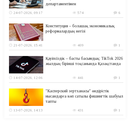
департаментімен
24-07-2026, 09:17
574
6
Конституция – болашақ экономикалық
реформалардың негізі
21-07-2026, 15:41
409
1
Қауіпсіздік – басты басымдық: TikTok 2026
жылдың бірінші тоқсанында Қазақстанда
14-07-2026, 12:06
441
1
"Касперский зертханасы" өндірістік
нысандарға көп сатылы фишингтік шабуыл
тапты
13-07-2026, 14:13
431
1