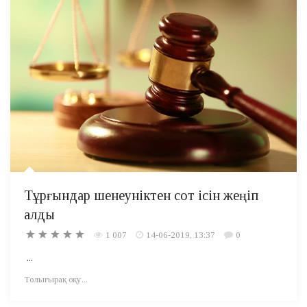
Тұрғындар шенеуніктен сот ісін жеңіп
алды
1 007
14-06-2019, 13:37
0
...
Толығырақ оқу...