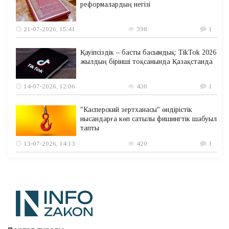
реформалардың негізі
21-07-2026, 15:41
398
1
Қауіпсіздік – басты басымдық: TikTok 2026
жылдың бірінші тоқсанында Қазақстанда
14-07-2026, 12:06
430
1
"Касперский зертханасы" өндірістік
нысандарға көп сатылы фишингтік шабуыл
тапты
13-07-2026, 14:13
420
1