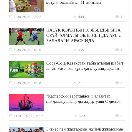
кетуге болмайтын 11 аялдама
6-08-2026, 12:22
444
3
HALYK ҚОРЫНЫҢ 10 ЖЫЛДЫҒЫНА
ОРАЙ: АЛМАТЫ ОБЛЫСЫНДА АУЫЛ
БАЛАЛАРЫ АРАСЫНДА
4-08-2026, 10:10
335
3
Coca-Cola Қазақстан табиғатынан шабыт
алған Fuse Tea құтыдағы сусындарының
3-08-2026, 15:18
211
2
"Касперский зертханасы": алаяқтар
пайдаланушыларды алдау үшін Одиссея
31-07-2026, 16:17
320
2
Бизнес пен жастардың жүйелі жұмысының