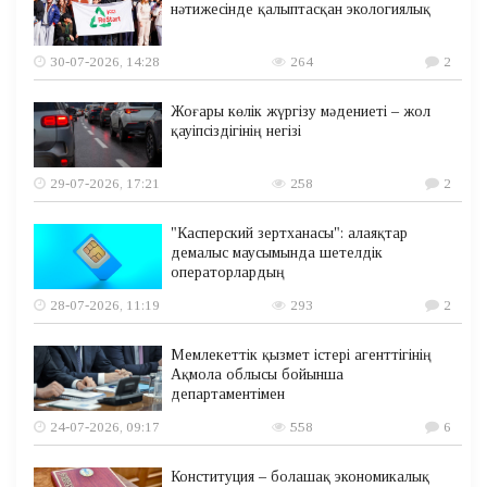
нәтижесінде қалыптасқан экологиялық
30-07-2026, 14:28
264
2
Жоғары көлік жүргізу мәдениеті – жол
қауіпсіздігінің негізі
29-07-2026, 17:21
258
2
"Касперский зертханасы": алаяқтар
демалыс маусымында шетелдік
операторлардың
28-07-2026, 11:19
293
2
Мемлекеттік қызмет істері агенттігінің
Ақмола облысы бойынша
департаментімен
24-07-2026, 09:17
558
6
Конституция – болашақ экономикалық