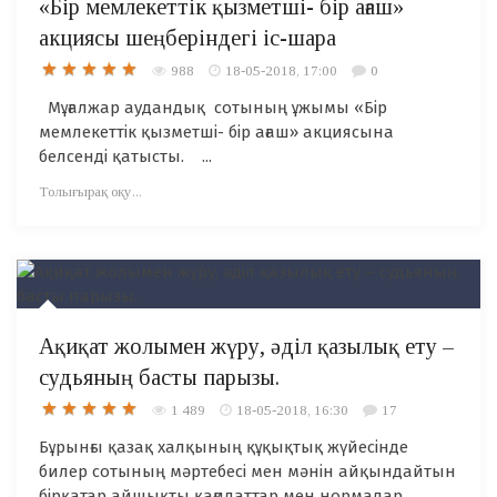
«Бір мемлекеттік қызметші- бір ағаш»
акциясы шеңберіндегі іс-шара
988
18-05-2018, 17:00
0
Мұғалжар аудандық сотының ұжымы «Бір
мемлекеттік қызметші- бір ағаш» акциясына
белсенді қатысты. ...
Толығырақ оқу...
Ақиқат жолымен жүру, әділ қазылық ету –
судьяның басты парызы.
1 489
18-05-2018, 16:30
17
Бұрынғы қазақ халқының құқықтық жүйесінде
билер сотының мәртебесі мен мәнін айқындайтын
бірқатар айшықты қағидаттар мен нормалар