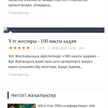
қалыптасқан. Олардың...
Толығырақ оқу...
Ұлт жоспары - 100 нақты қадам
2 010
18-05-2018, 16:30
0
Ұлт Жоспарының кіріспесінде: «100 нақты қадам» –
бұл Жаһандық және ішкі сын-қатерлерге жауап
және сонымен бір мезгілде, жаңа тарихи...
Толығырақ оқу...
Негізгі жаңалықтар
InEco Fest 2026-ға маршрутыңыз: өтіп