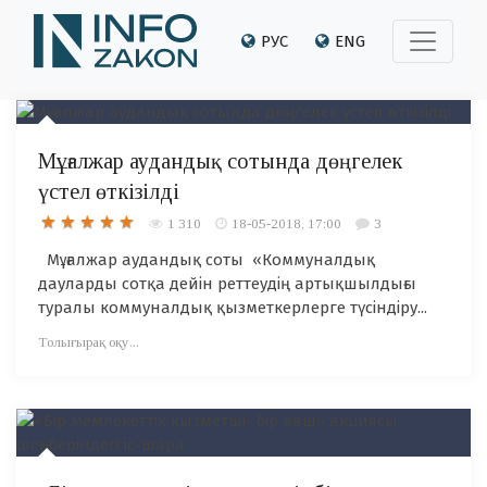
РУС
ENG
Мұғалжар аудандық сотында дөңгелек
үстел өткізілді
1 310
18-05-2018, 17:00
3
Мұғалжар аудандық соты «Коммуналдық
дауларды сотқа дейін реттеудің артықшылдығы
туралы коммуналдық қызметкерлерге түсіндіру...
Толығырақ оқу...