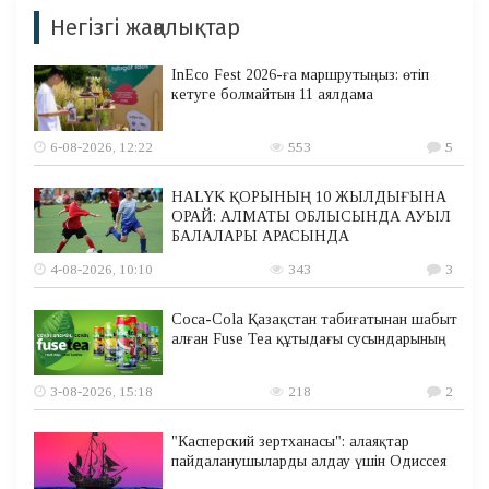
Негізгі жаңалықтар
InEco Fest 2026-ға маршрутыңыз: өтіп
кетуге болмайтын 11 аялдама
6-08-2026, 12:22
553
5
HALYK ҚОРЫНЫҢ 10 ЖЫЛДЫҒЫНА
ОРАЙ: АЛМАТЫ ОБЛЫСЫНДА АУЫЛ
БАЛАЛАРЫ АРАСЫНДА
4-08-2026, 10:10
343
3
Coca-Cola Қазақстан табиғатынан шабыт
алған Fuse Tea құтыдағы сусындарының
3-08-2026, 15:18
218
2
"Касперский зертханасы": алаяқтар
пайдаланушыларды алдау үшін Одиссея