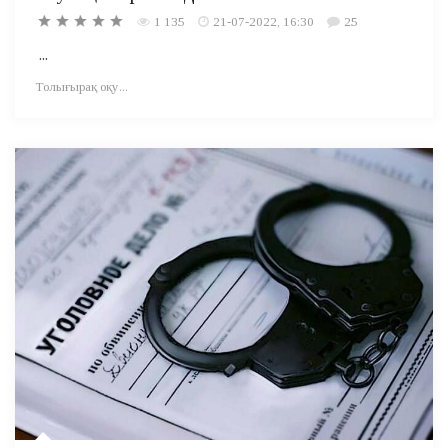
1 135
21-07-2022, 16:30
25
...
Толығырақ оқу...