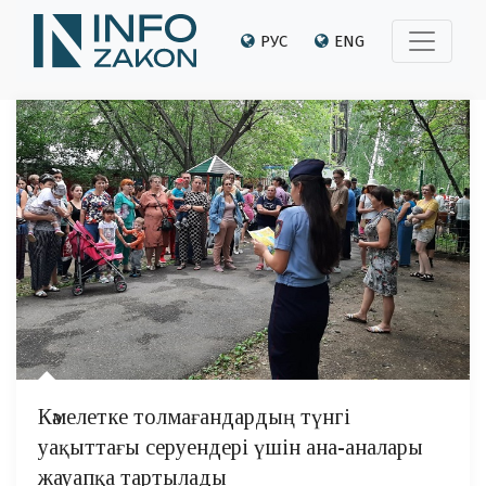
РУС
ENG
Кәмелетке толмағандардың түнгі
уақыттағы серуендері үшін ана-аналары
жауапқа тартылады