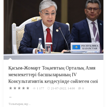
Қасым-Жомарт Тоқаевтың Орталық Азия
мемлекеттері басшыларының IV
Консультативтік кездесуінде сөйлеген сөзі
1 177
21-07-2022, 14:00
0
...
Толығырақ оқу...