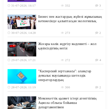
31-07-2026, 16:17
332
3
Бизнес пен жастардың жүйелі жұмысының
нәтижесінде қалыптасқан экологиялық
30-07-2026, 14:28
273
2
Жоғары көлік жүргізу мәдениеті – жол
қауіпсіздігінің негізі
29-07-2026, 17:21
272
4
"Касперский зертханасы": алаяқтар
демалыс маусымында шетелдік
операторлардың
28-07-2026, 11:19
300
2
Мемлекеттік қызмет істері агенттігінің
Ақмола облысы бойынша
департаментімен