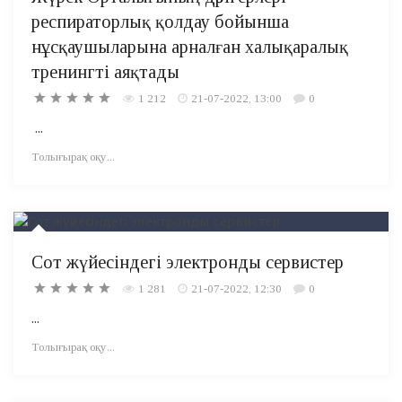
респираторлық қолдау бойынша
нұсқаушыларына арналған халықаралық
тренингті аяқтады
1 212
21-07-2022, 13:00
0
...
Толығырақ оқу...
Сот жүйесіндегі электронды сервистер
1 281
21-07-2022, 12:30
0
...
Толығырақ оқу...