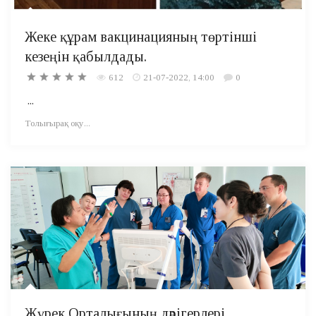
Жеке құрам вакцинацияның төртінші
кезеңін қабылдады.
612
21-07-2022, 14:00
0
...
Толығырақ оқу...
Жүрек Орталығының дәрігерлері