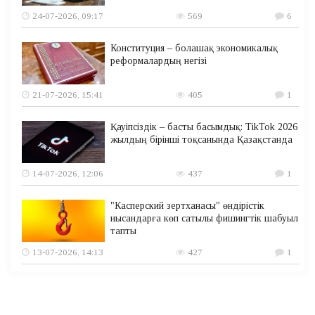
24-07-2026, 09:17
569
6
Конституция – болашақ экономикалық
реформалардың негізі
21-07-2026, 15:41
405
1
Қауіпсіздік – басты басымдық: TikTok 2026
жылдың бірінші тоқсанында Қазақстанда
14-07-2026, 12:06
437
1
"Касперский зертханасы" өндірістік
нысандарға көп сатылы фишингтік шабуыл
тапты
13-07-2026, 14:13
427
1