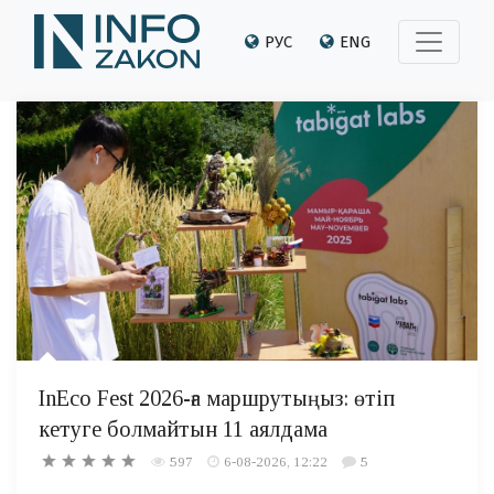
РУС
ENG
InEco Fest 2026-ға маршрутыңыз: өтіп
кетуге болмайтын 11 аялдама
597
6-08-2026, 12:22
5