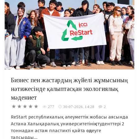
Бизнес пен жастардың жүйелі жұмысының
нәтижесінде қалыптасқан экологиялық
мәдениет
277
30-07-2026, 14:28
2
ReStart республикалық әлеуметтік жобасы аясында
Астана Халықаралық университетінің студенттері 2
тоннадан астам пластикті қайта өңдеуге
тапсырды....