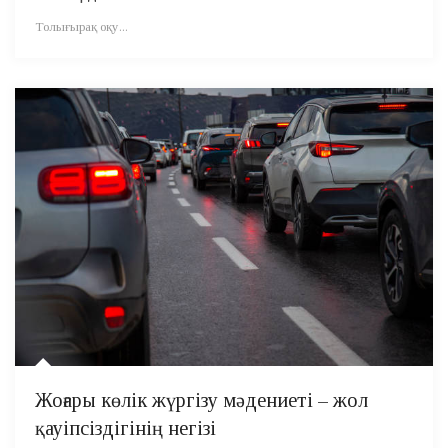
Толығырақ оқу...
Жоғары көлік жүргізу мәдениеті – жол
қауіпсіздігінің негізі