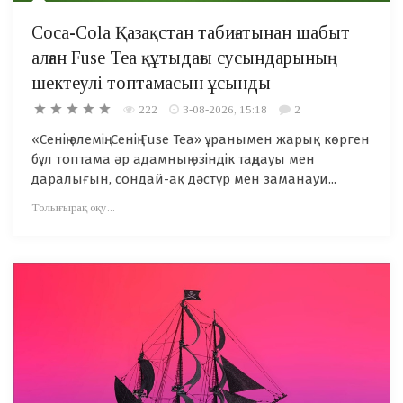
Coca-Cola Қазақстан табиғатынан шабыт
алған Fuse Tea құтыдағы сусындарының
шектеулі топтамасын ұсынды
222
3-08-2026, 15:18
2
«Сенің әлемің. Сенің Fuse Tea» ұранымен жарық көрген
бұл топтама әр адамның өзіндік таңдауы мен
даралығын, сондай-ақ дәстүр мен заманауи...
Толығырақ оқу...