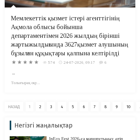
Мемлекеттік қызмет істері агенттігінің
Ақмола облысы бойынша
департаментімен 2026 жылдың бірінші
жартыжылдығында 3627қызмет алушының
бұзылған құқықтары қалпына келтірілді
574
24-07-2026, 09:17
6
...
Толығырақ оқу...
НАЗАД
1
2
3
4
5
6
7
8
9
10
Негізгі жаңалықтар
InEco Fest 2026-ға маршрутыңыз: өтіп