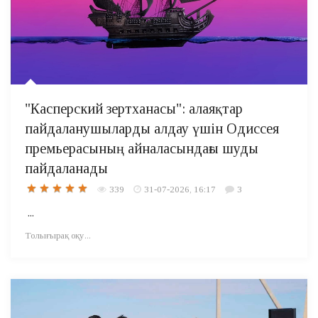
"Касперский зертханасы": алаяқтар
пайдаланушыларды алдау үшін Одиссея
премьерасының айналасындағы шуды
пайдаланады
339
31-07-2026, 16:17
3
...
Толығырақ оқу...