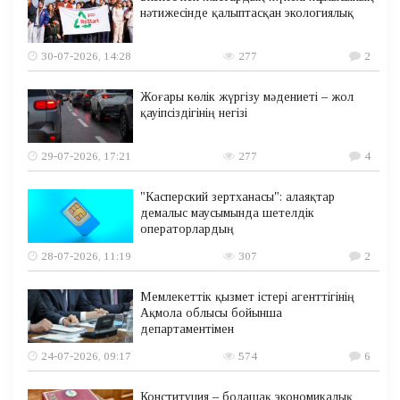
нәтижесінде қалыптасқан экологиялық
30-07-2026, 14:28
277
2
Жоғары көлік жүргізу мәдениеті – жол
қауіпсіздігінің негізі
29-07-2026, 17:21
277
4
"Касперский зертханасы": алаяқтар
демалыс маусымында шетелдік
операторлардың
28-07-2026, 11:19
307
2
Мемлекеттік қызмет істері агенттігінің
Ақмола облысы бойынша
департаментімен
24-07-2026, 09:17
574
6
Конституция – болашақ экономикалық