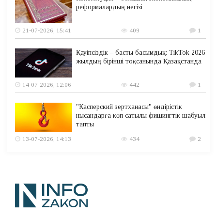
реформалардың негізі
21-07-2026, 15:41
409
1
Қауіпсіздік – басты басымдық: TikTok 2026
жылдың бірінші тоқсанында Қазақстанда
14-07-2026, 12:06
442
1
"Касперский зертханасы" өндірістік
нысандарға көп сатылы фишингтік шабуыл
тапты
13-07-2026, 14:13
434
2