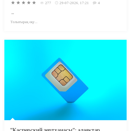
277
29-07-2026, 17:21
4
...
Толығырақ оқу...
"Касперский зертханасы": алаяқтар