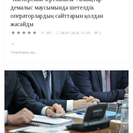
демалыс маусымында шетелдік
операторлардың сайттарын қолдан
жасайды
307
28-07-2026, 11:19
2
...
Толығырақ оқу...