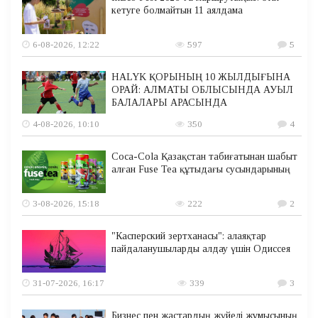
кетуге болмайтын 11 аялдама
6-08-2026, 12:22
597
5
HALYK ҚОРЫНЫҢ 10 ЖЫЛДЫҒЫНА
ОРАЙ: АЛМАТЫ ОБЛЫСЫНДА АУЫЛ
БАЛАЛАРЫ АРАСЫНДА
4-08-2026, 10:10
350
4
Coca-Cola Қазақстан табиғатынан шабыт
алған Fuse Tea құтыдағы сусындарының
3-08-2026, 15:18
222
2
"Касперский зертханасы": алаяқтар
пайдаланушыларды алдау үшін Одиссея
31-07-2026, 16:17
339
3
Бизнес пен жастардың жүйелі жұмысының