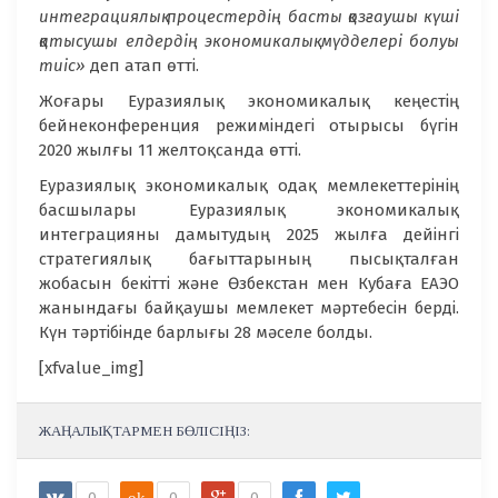
интеграциялық процестердің басты қозғаушы күші
қатысушы елдердің экономикалық мүдделері болуы
тиіс»
деп атап өтті.
Жоғары Еуразиялық экономикалық кеңестің
бейнеконференция режиміндегі отырысы бүгін
2020 жылғы 11 желтоқсанда өтті.
Еуразиялық экономикалық одақ мемлекеттерінің
басшылары Еуразиялық экономикалық
интеграцияны дамытудың 2025 жылға дейінгі
стратегиялық бағыттарының пысықталған
жобасын бекітті және Өзбекстан мен Кубаға ЕАЭО
жанындағы байқаушы мемлекет мәртебесін берді.
Күн тәртібінде барлығы 28 мәселе болды.
[xfvalue_img]
ЖАҢАЛЫҚТАРМЕН БӨЛІСІҢІЗ:
0
ok
0
0