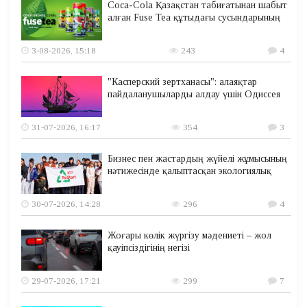
Coca-Cola Қазақстан табиғатынан шабыт
алған Fuse Tea құтыдағы сусындарының
3-08-2026, 15:18
243
4
"Касперский зертханасы": алаяқтар
пайдаланушыларды алдау үшін Одиссея
31-07-2026, 16:17
354
3
Бизнес пен жастардың жүйелі жұмысының
нәтижесінде қалыптасқан экологиялық
30-07-2026, 14:28
296
4
Жоғары көлік жүргізу мәдениеті – жол
қауіпсіздігінің негізі
29-07-2026, 17:21
299
7