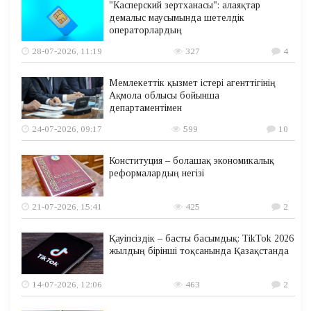
"Касперский зертханасы": алаяқтар
демалыс маусымында шетелдік
операторлардың
28-07-2026, 11:19
327
4
Мемлекеттік қызмет істері агенттігінің
Ақмола облысы бойынша
департаментімен
24-07-2026, 09:17
599
10
Конституция – болашақ экономикалық
реформалардың негізі
21-07-2026, 15:41
425
2
Қауіпсіздік – басты басымдық: TikTok 2026
жылдың бірінші тоқсанында Қазақстанда
14-07-2026, 12:06
463
2