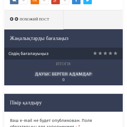
ПОХОЖИЙ ПОСТ
ПОХОЖИЙ ПОСТ
Жаңалықтарды бағалаңыз
Сіздің бағалауыңыз
ИТОГИ:
ДАУЫС БЕРГЕН АДАМДАР:
0
Пікір қалдыру
Ваш e-mail не будет опубликован. Поля
обязательны для заполненеия -
*