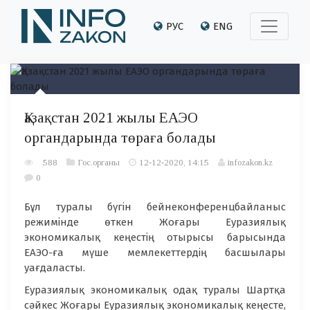
РУС
ENG
Қазақстан 2021 жылы ЕАЭО
органдарында төраға болады
588
Гос.органы
12-12-2020, 14:15
infozakon.kz
0
Бұл туралы бүгін бейнеконференцбайланыс
режимінде өткен Жоғары Еуразиялық
экономикалық кеңестің отырысы барысында
ЕАЭО-ға мүше мемлекеттердің басшылары
уағдаласты.
Еуразиялық экономикалық одақ туралы Шартқа
сәйкес Жоғары Еуразиялық экономикалық кеңесте,