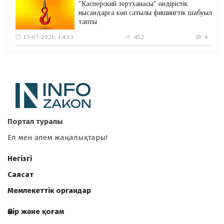
"Касперский зертханасы" өндірістік
нысандарға көп сатылы фишингтік шабуыл
тапты
13-07-2026, 14:13
452
4
Портал туралы
Ел мен әлем жаңалықтары!
Негізгі
Саясат
Мемлекеттік органдар
Өмір және қоғам