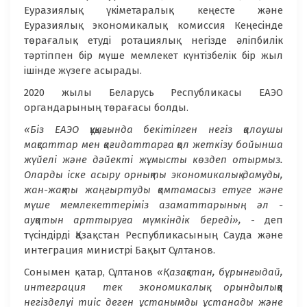
Еуразиялық үкіметаралық кеңесте және
Еуразиялық экономикалық комиссия Кеңесінде
төрағалық етуді ротациялық негізде әліпбилік
тәртіппен бір мүше мемлекет күнтізбелік бір жыл
ішінде жүзеге асырады.
2020 жылы Беларусь Республикасы ЕАЭО
органдарының төрағасы болды.
«Біз ЕАЭО құқығында бекітілген негіз қалаушы
мақсаттар мен қағидаттарға қол жеткізу бойынша
жүйелі және дәйекті жұмысты көздеп отырмыз.
Оларды іске асыру орнықты экономикалық дамуды,
жан-жақты жаңғыртуды қамтамасыз етуге және
мүше мемлекеттеріміз азаматтарының әл -
ауқатын арттыруға мүмкіндік береді»,
- деп
түсіндірді Қазақстан Республикасының Сауда және
интеграция министрі Бақыт Сұлтанов.
Сонымен қатар, Сұлтанов
«Қазақстан, бұрынғыдай,
интеграция тек экономикалық орындылыққа
негізделуі тиіс деген ұстанымды ұстанады және