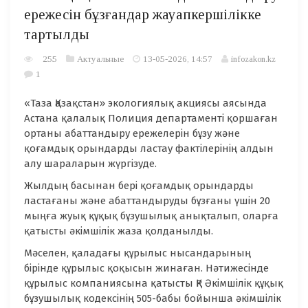
ережесін бұзғандар жауапкершілікке
тартылды
255
Актуальные
13-05-2026, 14:57
infozakon.kz
1
«Таза Қазақстан» экологиялық акциясы аясында
Астана қалалық Полиция департаменті қоршаған
ортаны абаттандыру ережелерін бұзу және
қоғамдық орындарды ластау фактілерінің алдын
алу шараларын жүргізуде.
Жылдың басынан бері қоғамдық орындарды
ластағаны және абаттандыруды бұзғаны үшін 20
мыңға жуық құқық бұзушылық анықталып, оларға
қатысты әкімшілік жаза қолданылды.
Мәселен, қаладағы құрылыс нысандарының
бірінде құрылыс қоқысын жинаған. Нәтижесінде
құрылыс компаниясына қатысты ҚР Әкімшілік құқық
бұзушылық кодексінің 505-бабы бойынша әкімшілік