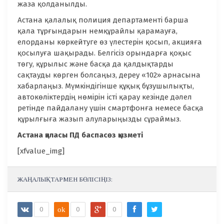
жаза қолданылды.
Астана қалалық полиция департаменті барша
қала тұрғындарын немқұрайлы қарамауға,
елорданы көркейтуге өз үлестерін қосып, акцияға
қосылуға шақырады. Белгісіз орындарға қоқыс
төгу, құрылыс және басқа да қалдықтарды
сақтауды көрген болсаңыз, дереу «102» арнасына
хабарлаңыз. Мүмкіндігінше құқық бұзушылықты,
автокөліктердің нөмірін істі қарау кезінде дәлел
ретінде пайдалану үшін смартфонға немесе басқа
құрылғыға жазып алуларыңызды сұраймыз.
Астана қаласы ПД баспасөз қызметі
[xfvalue_img]
ЖАҢАЛЫҚТАРМЕН БӨЛІСІҢІЗ:
0
ok
0
0