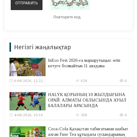
Негізгі жаңалықтар
InEco Fest 2026-ға маршрутыңыз: өтіп
кетуге болмайтын 11 аялдама
6-08-2026, 12:22
629
6
HALYK ҚОРЫНЫҢ 10 ЖЫЛДЫҒЫНА
ОРАЙ: АЛМАТЫ ОБЛЫСЫНДА АУЫЛ
БАЛАЛАРЫ АРАСЫНДА
4-08-2026, 10:10
358
6
Coca-Cola Қазақстан табиғатынан шабыт
алған Fuse Tea құтыдағы сусындарының