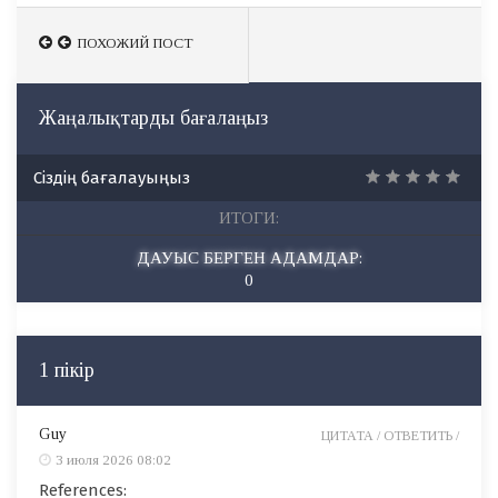
ПОХОЖИЙ ПОСТ
ПОХОЖИЙ ПОСТ
Жаңалықтарды бағалаңыз
Сіздің бағалауыңыз
ИТОГИ:
ДАУЫС БЕРГЕН АДАМДАР:
0
1 пікір
Guy
ЦИТАТА /
ОТВЕТИТЬ /
3 июля 2026 08:02
References: