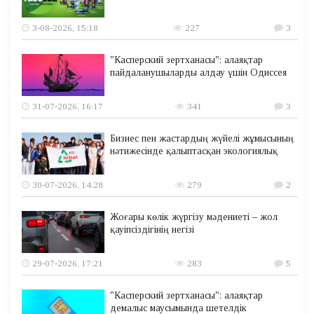
3-08-2026, 15:18
227
3
"Касперский зертханасы": алаяқтар
пайдаланушыларды алдау үшін Одиссея
31-07-2026, 16:17
341
3
Бизнес пен жастардың жүйелі жұмысының
нәтижесінде қалыптасқан экологиялық
30-07-2026, 14:28
279
2
Жоғары көлік жүргізу мәдениеті – жол
қауіпсіздігінің негізі
29-07-2026, 17:21
283
5
"Касперский зертханасы": алаяқтар
демалыс маусымында шетелдік