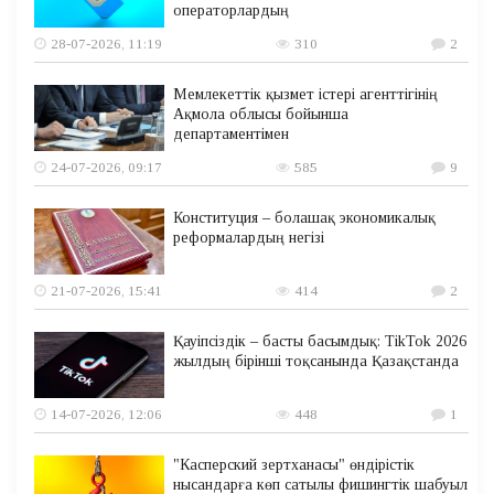
операторлардың
28-07-2026, 11:19
310
2
Мемлекеттік қызмет істері агенттігінің
Ақмола облысы бойынша
департаментімен
24-07-2026, 09:17
585
9
Конституция – болашақ экономикалық
реформалардың негізі
21-07-2026, 15:41
414
2
Қауіпсіздік – басты басымдық: TikTok 2026
жылдың бірінші тоқсанында Қазақстанда
14-07-2026, 12:06
448
1
"Касперский зертханасы" өндірістік
нысандарға көп сатылы фишингтік шабуыл