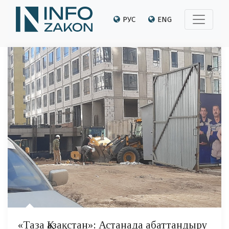
РУС
ENG
«Таза Қазақстан»: Астанада абаттандыру