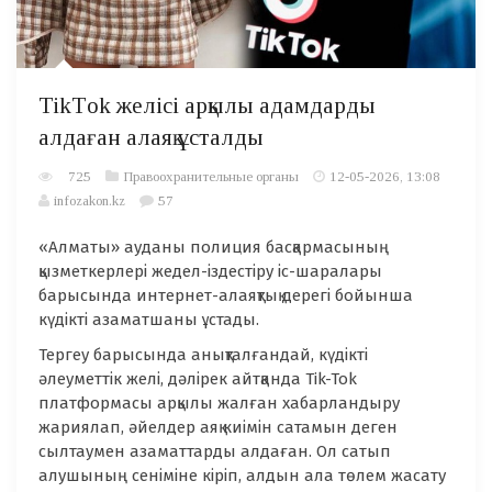
TikТok желісі арқылы адамдарды
алдаған алаяқ ұсталды
725
Правоохранительные органы
12-05-2026, 13:08
infozakon.kz
57
«Алматы» ауданы полиция басқармасының
қызметкерлері жедел-іздестіру іс-шаралары
барысында интернет-алаяқтық дерегі бойынша
күдікті азаматшаны ұстады.
Тергеу барысында анықталғандай, күдікті
әлеуметтік желі, дәлірек айтқанда Tik-Tok
платформасы арқылы жалған хабарландыру
жариялап, әйелдер аяқ киімін сатамын деген
сылтаумен азаматтарды алдаған. Ол сатып
алушының сеніміне кіріп, алдын ала төлем жасату