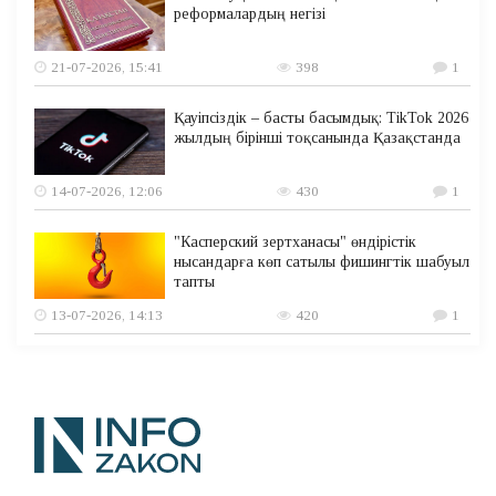
реформалардың негізі
21-07-2026, 15:41
398
1
Қауіпсіздік – басты басымдық: TikTok 2026
жылдың бірінші тоқсанында Қазақстанда
14-07-2026, 12:06
430
1
"Касперский зертханасы" өндірістік
нысандарға көп сатылы фишингтік шабуыл
тапты
13-07-2026, 14:13
420
1