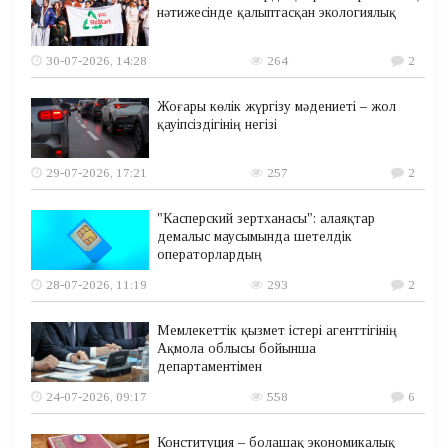
нәтижесінде қалыптасқан экологиялық
30-07-2026, 14:28
264
2
Жоғары көлік жүргізу мәдениеті – жол
қауіпсіздігінің негізі
29-07-2026, 17:21
257
2
"Касперский зертханасы": алаяқтар
демалыс маусымында шетелдік
операторлардың
28-07-2026, 11:19
293
2
Мемлекеттік қызмет істері агенттігінің
Ақмола облысы бойынша
департаментімен
24-07-2026, 09:17
558
6
Конституция – болашақ экономикалық