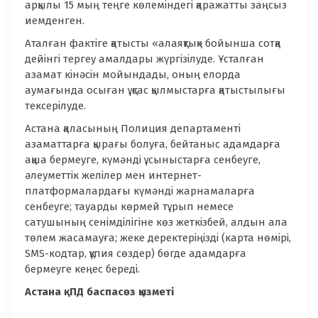
арқылы 15 мың теңге көлеміндегі қаражатты заңсыз
иемденген.
Аталған фактіге қатысты «алаяқтық» бойынша сотқа
дейінгі тергеу амалдары жүргізілуде. Ұсталған
азамат кінәсін мойындады, оның елорда
аумағында осыған ұқсас қылмыстарға қатыстылығы
тексерілуде.
Астана қаласының Полиция департаменті
азаматтарға қырағы болуға, бейтаныс адамдарға
ақша бермеуге, күмәнді ұсыныстарға сенбеуге,
әлеуметтік желілер мен интернет-
платформалардағы күмәнді жарнамаларға
сенбеуге; тауарды көрмей тұрып немесе
сатушының сенімділігіне көз жеткізбей, алдын ала
төлем жасамауға; жеке деректеріңізді (карта нөмірі,
SMS-кодтар, құпия сөздер) бөгде адамдарға
бермеуге кеңес береді.
Астана қ. ПД баспасөз қызметі