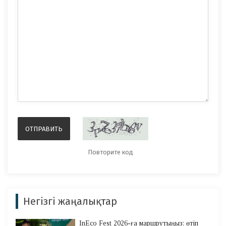
Негізгі жаңалықтар
InEco Fest 2026-ға маршрутыңыз: өтіп