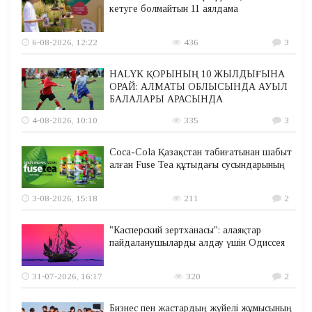
кетуге болмайтын 11 аялдама
6-08-2026, 12:22
436
3
HALYK ҚОРЫНЫҢ 10 ЖЫЛДЫҒЫНА
ОРАЙ: АЛМАТЫ ОБЛЫСЫНДА АУЫЛ
БАЛАЛАРЫ АРАСЫНДА
4-08-2026, 10:10
335
3
Coca-Cola Қазақстан табиғатынан шабыт
алған Fuse Tea құтыдағы сусындарының
3-08-2026, 15:18
211
2
"Касперский зертханасы": алаяқтар
пайдаланушыларды алдау үшін Одиссея
31-07-2026, 16:17
320
2
Бизнес пен жастардың жүйелі жұмысының