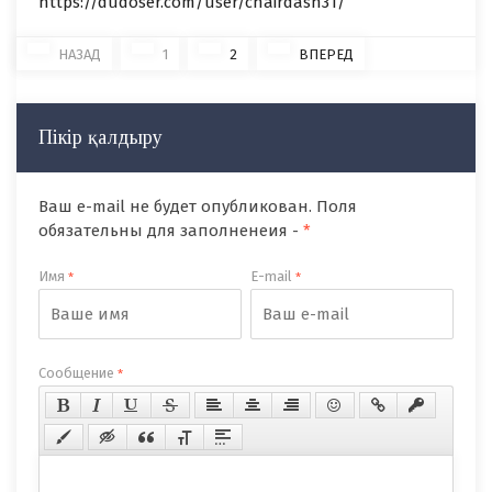
https://dudoser.com/user/chairdash31/
НАЗАД
1
2
ВПЕРЕД
Пікір қалдыру
Ваш e-mail не будет опубликован. Поля
обязательны для заполненеия -
*
Имя
E-mail
*
*
Сообщение
*