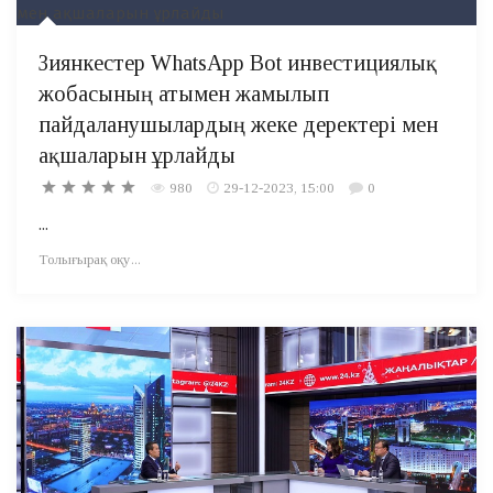
Зиянкестер WhatsApp Bot инвестициялық
жобасының атымен жамылып
пайдаланушылардың жеке деректері мен
ақшаларын ұрлайды
980
29-12-2023, 15:00
0
...
Толығырақ оқу...