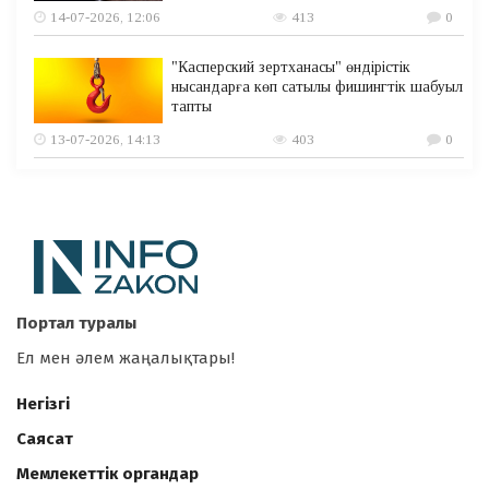
14-07-2026, 12:06
413
0
"Касперский зертханасы" өндірістік
нысандарға көп сатылы фишингтік шабуыл
тапты
13-07-2026, 14:13
403
0
Портал туралы
Ел мен әлем жаңалықтары!
Негізгі
Саясат
Мемлекеттік органдар