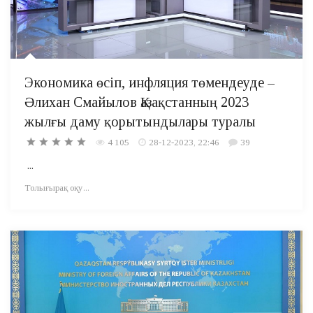
Экономика өсіп, инфляция төмендеуде –
Әлихан Смайылов Қазақстанның 2023
жылғы даму қорытындылары туралы
4 105
28-12-2023, 22:46
39
...
Толығырақ оқу...