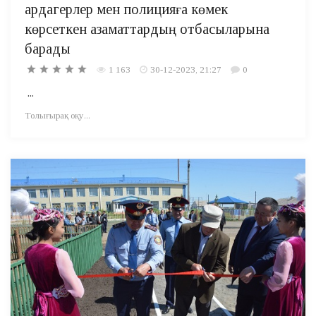
ардагерлер мен полицияға көмек
көрсеткен азаматтардың отбасыларына
барады
1 163
30-12-2023, 21:27
0
...
Толығырақ оқу...