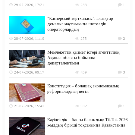
29-07-2026, 17:21
233
1
"Касперский зертханасы": алаяқтар
демалыс маусымында шетелдік
операторлардың
28-07-2026, 11:19
275
2
Мемлекеттік қызмет істері агенттігінің
Ақмола облысы бойынша
департаментімен
24-07-2026, 09:17
459
3
Конституция – болашақ экономикалық
реформалардың негізі
21-07-2026, 15:41
382
1
Қауіпсіздік – басты басымдық: TikTok 2026
жылдың бірінші тоқсанында Қазақстанда