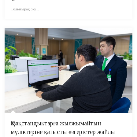
Толығырақ оқу...
Қазақстандықтарға жылжымайтын
мүліктеріне қатысты өзгерістер жайлы