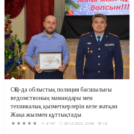
СҚО-да облыстық полиция басшылығы
ведомствоның мамандары мен
техникалық қызметкерлерін келе жатқан
Жаңа жылмен құттықтады
4 747
28-12-2023, 22:08
14
...