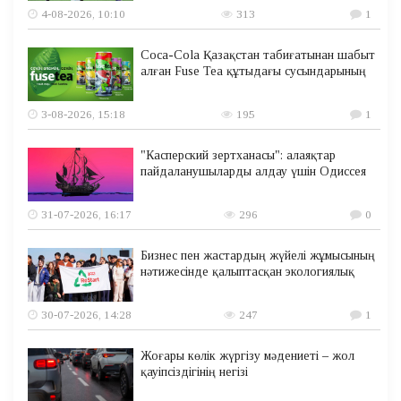
4-08-2026, 10:10
313
1
Coca-Cola Қазақстан табиғатынан шабыт
алған Fuse Tea құтыдағы сусындарының
3-08-2026, 15:18
195
1
"Касперский зертханасы": алаяқтар
пайдаланушыларды алдау үшін Одиссея
31-07-2026, 16:17
296
0
Бизнес пен жастардың жүйелі жұмысының
нәтижесінде қалыптасқан экологиялық
30-07-2026, 14:28
247
1
Жоғары көлік жүргізу мәдениеті – жол
қауіпсіздігінің негізі