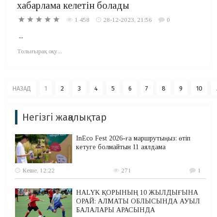
хабарлама келетін болады
1 458
28-12-2023, 21:56
0
...
Толығырақ оқу...
НАЗАД
1
2
3
4
5
6
7
8
9
10
Негізгі жаңалықтар
InEco Fest 2026-ға маршрутыңыз: өтіп
кетуге болмайтын 11 аялдама
Кеше, 12:22
271
1
HALYK ҚОРЫНЫҢ 10 ЖЫЛДЫҒЫНА
ОРАЙ: АЛМАТЫ ОБЛЫСЫНДА АУЫЛ
БАЛАЛАРЫ АРАСЫНДА