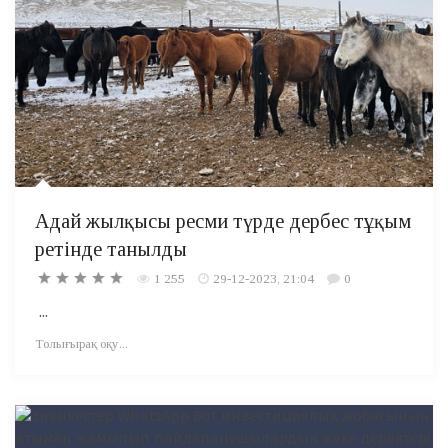
Адай жылқысы ресми түрде дербес тұқым
ретінде танылды
1 255
29-12-2023, 21:04
0
...
Толығырақ оқу...