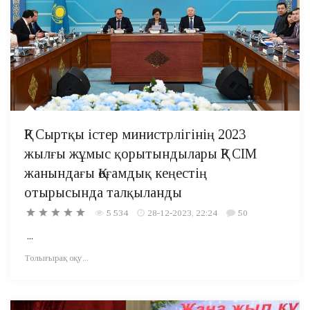
ҚР Сыртқы істер министрлігінің 2023
жылғы жұмыс қорытындылары ҚР СІМ
жанындағы Қоғамдық кеңестің
отырысында талқыланды
5 534
28-12-2023, 22:24
50
...
Толығырақ оқу...