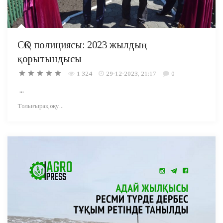
СҚО полициясы: 2023 жылдың
қорытындысы
1 324
29-12-2023, 21:17
0
...
Толығырақ оқу...