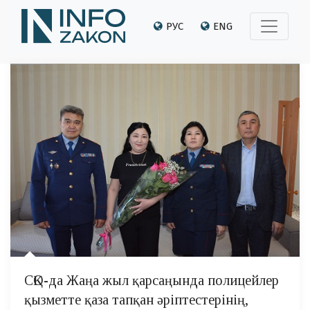
РУС
ENG
СҚО-да Жаңа жыл қарсаңында полицейлер
қызметте қаза тапқан әріптестерінің,