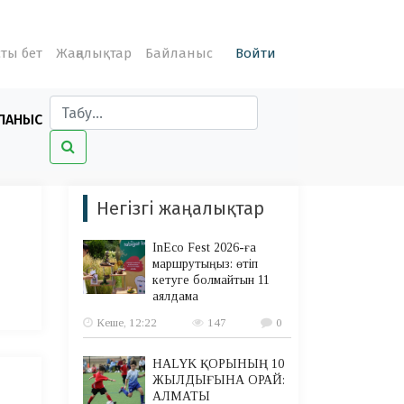
ты бет
Жаңалықтар
Байланыс
Войти
ЛАНЫС
Негізгі жаңалықтар
InEco Fest 2026-ға
маршрутыңыз: өтіп
кетуге болмайтын 11
аялдама
Кеше, 12:22
147
0
HALYK ҚОРЫНЫҢ 10
ЖЫЛДЫҒЫНА ОРАЙ:
АЛМАТЫ