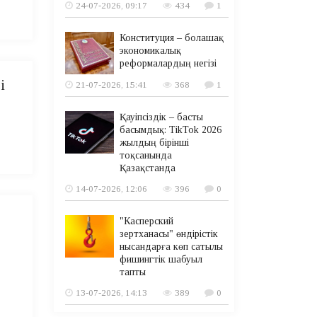
24-07-2026, 09:17
434
1
Конституция – болашақ
экономикалық
реформалардың негізі
і
21-07-2026, 15:41
368
1
Қауіпсіздік – басты
басымдық: TikTok 2026
жылдың бірінші
тоқсанында
Қазақстанда
14-07-2026, 12:06
396
0
"Касперский
зертханасы" өндірістік
нысандарға көп сатылы
фишингтік шабуыл
тапты
13-07-2026, 14:13
389
0