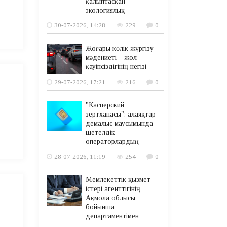
қалыптасқан
экологиялық
30-07-2026, 14:28
229
0
Жоғары көлік жүргізу
мәдениеті – жол
қауіпсіздігінің негізі
29-07-2026, 17:21
216
0
"Касперский
зертханасы": алаяқтар
демалыс маусымында
шетелдік
операторлардың
28-07-2026, 11:19
254
0
Мемлекеттік қызмет
істері агенттігінің
Ақмола облысы
бойынша
департаментімен