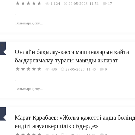
1 124
29-05-2023, 11:51
17
...
Толығырақ оқу...
Онлайн бақылау-касса машиналарын қайта
бағдарламалау туралы маңызды ақпарат
486
29-05-2023, 11:46
0
...
Толығырақ оқу...
Марат Қарабаев: «Жолға қажетті ақша бөлінд
ендігі жауапкершілік сіздерде»
363
29-05-2023, 11:41
0