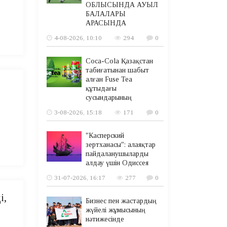
ОБЛЫСЫНДА АУЫЛ
БАЛАЛАРЫ
АРАСЫНДА
4-08-2026, 10:10
294
0
Coca-Cola Қазақстан
табиғатынан шабыт
алған Fuse Tea
құтыдағы
сусындарының
3-08-2026, 15:18
171
0
"Касперский
зертханасы": алаяқтар
пайдаланушыларды
алдау үшін Одиссея
31-07-2026, 16:17
277
0
і,
Бизнес пен жастардың
жүйелі жұмысының
нәтижесінде