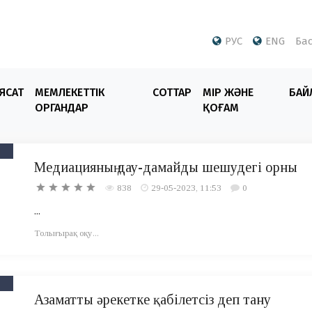
РУС
ENG
Бас
ЯСАТ
МЕМЛЕКЕТТІК
СОТТАР
ӨМІР ЖӘНЕ
БАЙ
ОРГАНДАР
ҚОҒАМ
Медиацияның дау-дамайды шешудегі орны
838
29-05-2023, 11:53
0
...
Толығырақ оқу...
Азаматты әрекетке қабілетсіз деп тану