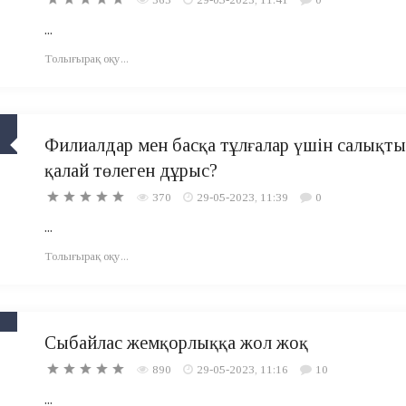
...
Толығырақ оқу...
Филиалдар мен басқа тұлғалар үшін салықты
қалай төлеген дұрыс?
370
29-05-2023, 11:39
0
...
Толығырақ оқу...
Сыбайлас жемқорлыққа жол жоқ
890
29-05-2023, 11:16
10
...