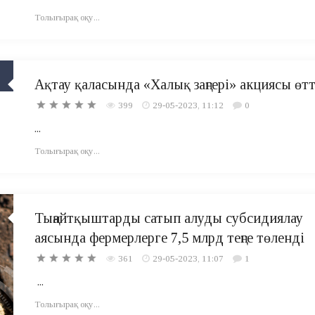
Толығырақ оқу...
Ақтау қаласында «Халық заңгері» акциясы өтт
399
29-05-2023, 11:12
0
...
Толығырақ оқу...
Тыңайтқыштарды сатып алуды субсидиялау
аясында фермерлерге 7,5 млрд теңге төленді
361
29-05-2023, 11:07
1
...
Толығырақ оқу...