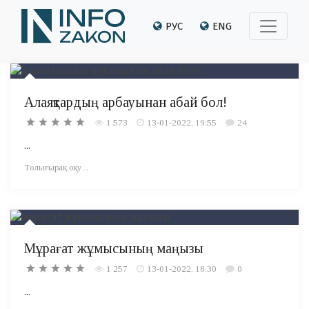
РУС
ENG
Алаяқтардың арбауынан абай бол!
1 573
13-01-2022, 19:55
24
...
Толығырақ оқу...
Мұрағат жұмысының маңызы
1 257
13-01-2022, 18:30
0
...