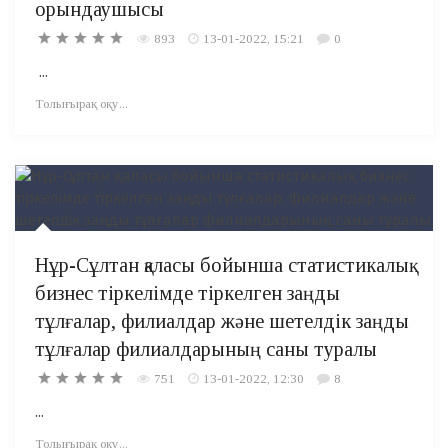
орындаушысы
893
13-01-2022, 15:21
0
...
Толығырақ оқу...
Нұр-Сұлтан қаласы бойынша статистикалық
бизнес тіркелімде тіркелген заңды
тұлғалар, филиалдар және шетелдік заңды
тұлғалар филиалдарының саны туралы
751
13-01-2022, 12:30
8
...
Толығырақ оқу...