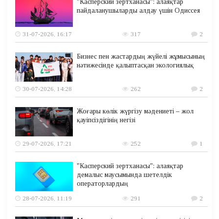
"Касперский зертханасы": алаяқтар
пайдаланушыларды алдау үшін Одиссея
31-07-2026, 16:17
317
2
Бизнес пен жастардың жүйелі жұмысының
нәтижесінде қалыптасқан экологиялық
30-07-2026, 14:28
262
2
Жоғары көлік жүргізу мәдениеті – жол
қауіпсіздігінің негізі
29-07-2026, 17:21
252
1
"Касперский зертханасы": алаяқтар
демалыс маусымында шетелдік
операторлардың
28-07-2026, 11:19
291
2