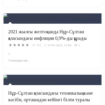
2021 жылғы желтоқсанда Нұр-Сұлтан
қаласындағы инфляция 0,9%-ды құрады
712
13-01-2022, 12:00
1
...
Толығырақ оқу...
Нұр-Сұлтан қаласындағы техникалық және
кәсіби, орташадан кейінгі білім туралы