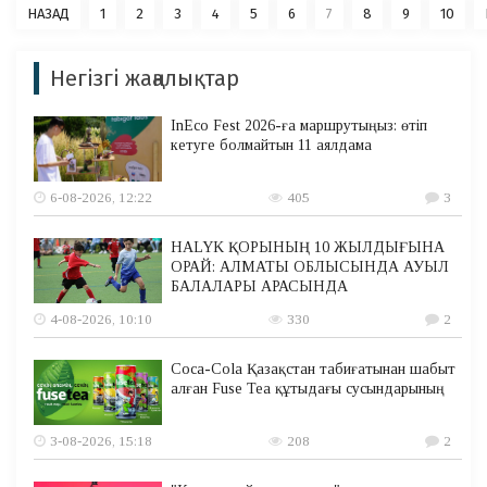
НАЗАД
1
2
3
4
5
6
7
8
9
10
Негізгі жаңалықтар
InEco Fest 2026-ға маршрутыңыз: өтіп
кетуге болмайтын 11 аялдама
6-08-2026, 12:22
405
3
HALYK ҚОРЫНЫҢ 10 ЖЫЛДЫҒЫНА
ОРАЙ: АЛМАТЫ ОБЛЫСЫНДА АУЫЛ
БАЛАЛАРЫ АРАСЫНДА
4-08-2026, 10:10
330
2
Coca-Cola Қазақстан табиғатынан шабыт
алған Fuse Tea құтыдағы сусындарының
3-08-2026, 15:18
208
2