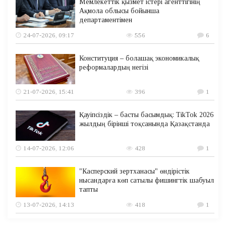
Мемлекеттік қызмет істері агенттігінің
Ақмола облысы бойынша
департаментімен
24-07-2026, 09:17
556
6
Конституция – болашақ экономикалық
реформалардың негізі
21-07-2026, 15:41
396
1
Қауіпсіздік – басты басымдық: TikTok 2026
жылдың бірінші тоқсанында Қазақстанда
14-07-2026, 12:06
428
1
"Касперский зертханасы" өндірістік
нысандарға көп сатылы фишингтік шабуыл
тапты
13-07-2026, 14:13
418
1