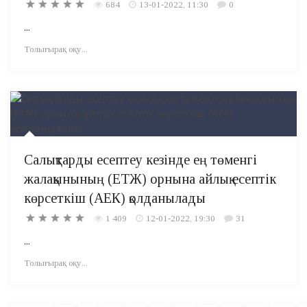
684
13-01-2022, 11:30
0
...
Толығырақ оқу...
Салықтарды есептеу кезінде ең төменгі
жалақынының (ЕТЖ) орнына айлық есептік
көрсеткіш (АЕК) қолданылады
1 409
12-01-2022, 19:30
31
...
Толығырақ оқу...