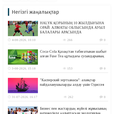
Негізгі жаңалықтар
HALYK ҚОРЫНЫҢ 10 ЖЫЛДЫҒЫНА
ОРАЙ: АЛМАТЫ ОБЛЫСЫНДА АУЫЛ
БАЛАЛАРЫ АРАСЫНДА
4-08-2026, 10:10
266
0
Coca-Cola Қазақстан табиғатынан шабыт
алған Fuse Tea құтыдағы сусындарының
3-08-2026, 15:18
153
0
"Касперский зертханасы": алаяқтар
пайдаланушыларды алдау үшін Одиссея
31-07-2026, 16:17
262
0
Бизнес пен жастардың жүйелі жұмысының
нәтижесінде қалыптасқан экологиялық