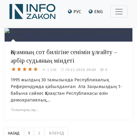
РУС
ENG
Қоғамның сот билігіне сенімін ұлғайту –
әрбір судьяның міндеті
1 126
19-11-2018, 09:00
0
1995 жылдың 30 тамызында Республикалық
Референдумда қабылданған Ата Заңымыздың 1-
бабына сәйкес Қазақстан Республикасы өзін
демократиялық,...
Толығырақ оқу...
НАЗАД
1
2
ВПЕРЕД