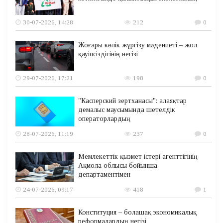
30-07-2026, 14:28
212
0
Жоғары көлік жүргізу мәдениеті – жол
қауіпсіздігінің негізі
29-07-2026, 17:21
198
0
"Касперский зертханасы": алаяқтар
демалыс маусымында шетелдік
операторлардың
28-07-2026, 11:19
237
0
Мемлекеттік қызмет істері агенттігінің
Ақмола облысы бойынша
департаментімен
24-07-2026, 09:17
418
1
Конституция – болашақ экономикалық
реформалардың негізі