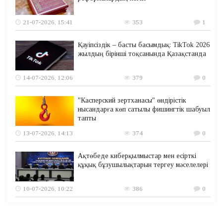
21-07-2026, 15:41
353
1
Қауіпсіздік – басты басымдық: TikTok 2026
жылдың бірінші тоқсанында Қазақстанда
14-07-2026, 12:06
379
0
"Касперский зертханасы" өндірістік
нысандарға көп сатылы фишингтік шабуыл
тапты
13-07-2026, 14:13
374
0
Ақтөбеде киберқылмыстар мен есірткі
құқық бұзушылықтарын тергеу мәселелері
10-07-2026, 10:22
386
0