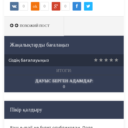
0
ok
0
0
ПОХОЖИЙ ПОСТ
ПОХОЖИЙ ПОСТ
Жаңалықтарды бағалаңыз
Сіздің бағалауыңыз
ИТОГИ:
ДАУЫС БЕРГЕН АДАМДАР:
0
Пікір қалдыру
Ваш e-mail не будет опубликован. Поля