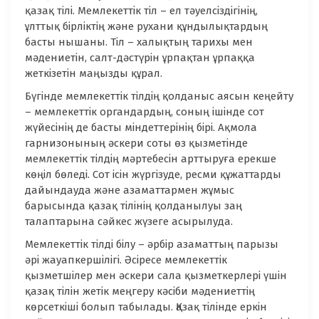
қазақ тілі. Мемлекеттік тіл – ел тәуелсіздігінің,
ұлттық бірліктің және рухани құндылықтардың
басты нышаны. Тіл – халықтың тарихы мен
мәдениетін, салт-дәстүрін ұрпақтан ұрпаққа
жеткізетін маңызды құрал.
Бүгінде мемлекеттік тілдің қолданыс аясын кеңейту
– мемлекеттік органдардың, соның ішінде сот
жүйесінің де басты міндеттерінің бірі. Ақмола
гарнизонының әскери соты өз қызметінде
мемлекеттік тілдің мәртебесін арттыруға ерекше
көңіл бөледі. Сот ісін жүргізуде, ресми құжаттарды
дайындауда және азаматтармен жұмыс
барысында қазақ тілінің қолданылуы заң
талаптарына сәйкес жүзеге асырылуда.
Мемлекеттік тілді білу – әрбір азаматтың парызы
әрі жауапкершілігі. Әсіресе мемлекеттік
қызметшілер мен әскери сала қызметкерлері үшін
қазақ тілін жетік меңгеру кәсіби мәдениеттің
көрсеткіші болып табылады. Қазақ тілінде еркін