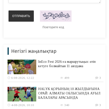
Негізгі жаңалықтар
InEco Fest 2026-ға маршрутыңыз: өтіп
кетуге болмайтын 11 аялдама
6-08-2026, 12:22
499
3
HALYK ҚОРЫНЫҢ 10 ЖЫЛДЫҒЫНА
ОРАЙ: АЛМАТЫ ОБЛЫСЫНДА АУЫЛ
БАЛАЛАРЫ АРАСЫНДА
4-08-2026, 10:10
340
3