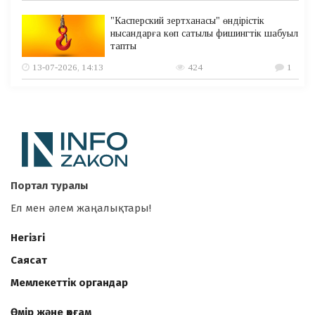
"Касперский зертханасы" өндірістік
нысандарға көп сатылы фишингтік шабуыл
тапты
13-07-2026, 14:13
424
1
Портал туралы
Ел мен әлем жаңалықтары!
Негізгі
Саясат
Мемлекеттік органдар
Өмір және қоғам