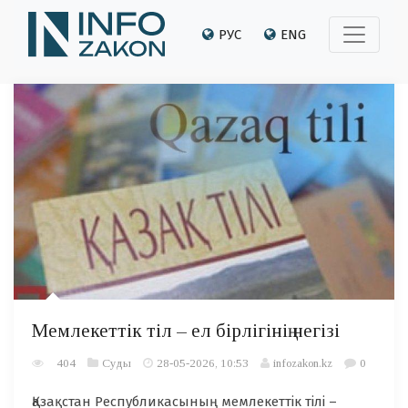
РУС
ENG
Мемлекеттік тіл – ел бірлігінің негізі
404
Суды
28-05-2026, 10:53
infozakon.kz
0
Қазақстан Республикасының мемлекеттік тілі –