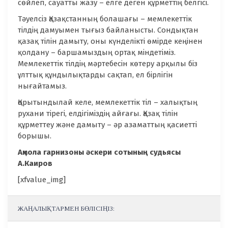
сөйлеп, сауатты жазу – елге деген құрметтің белгісі.
Тәуелсіз Қазақстанның болашағы – мемлекеттік
тілдің дамуымен тығыз байланысты. Сондықтан
қазақ тілін дамыту, оны күнделікті өмірде кеңінен
қолдану – баршамыздың ортақ міндетіміз.
Мемлекеттік тілдің мәртебесін көтеру арқылы біз
ұлттық құндылықтарды сақтап, ел бірлігін
нығайтамыз.
Қорытындылай келе, мемлекеттік тіл – халықтың
рухани тірегі, елдігіміздің айғағы. Қазақ тілін
құрметтеу және дамыту – әр азаматтың қасиетті
борышы.
Ақмола гарнизоны әскери сотының судьясы
А.Каиров
[xfvalue_img]
ЖАҢАЛЫҚТАРМЕН БӨЛІСІҢІЗ: