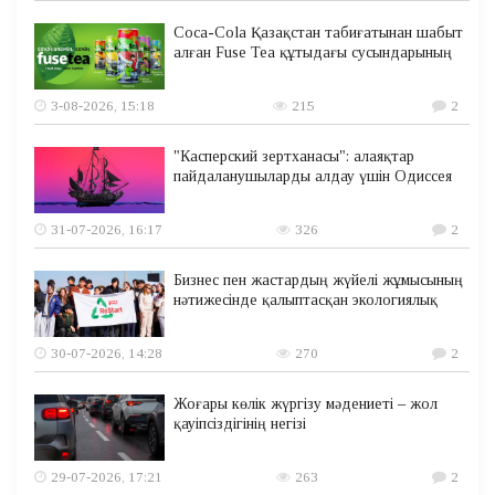
Coca-Cola Қазақстан табиғатынан шабыт
алған Fuse Tea құтыдағы сусындарының
3-08-2026, 15:18
215
2
"Касперский зертханасы": алаяқтар
пайдаланушыларды алдау үшін Одиссея
31-07-2026, 16:17
326
2
Бизнес пен жастардың жүйелі жұмысының
нәтижесінде қалыптасқан экологиялық
30-07-2026, 14:28
270
2
Жоғары көлік жүргізу мәдениеті – жол
қауіпсіздігінің негізі
29-07-2026, 17:21
263
2