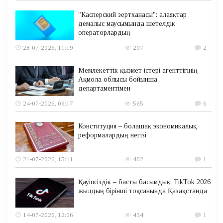
"Касперский зертханасы": алаяқтар
демалыс маусымында шетелдік
операторлардың
28-07-2026, 11:19
297
2
Мемлекеттік қызмет істері агенттігінің
Ақмола облысы бойынша
департаментімен
24-07-2026, 09:17
565
6
Конституция – болашақ экономикалық
реформалардың негізі
21-07-2026, 15:41
402
1
Қауіпсіздік – басты басымдық: TikTok 2026
жылдың бірінші тоқсанында Қазақстанда
14-07-2026, 12:06
434
1