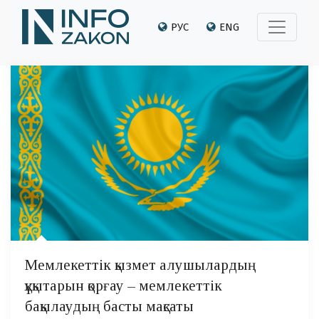
РУС
ENG
Мемлекеттік қызмет алушылардың
құқытарын қорғау – мемлекеттік
бақылаудың басты мақсаты