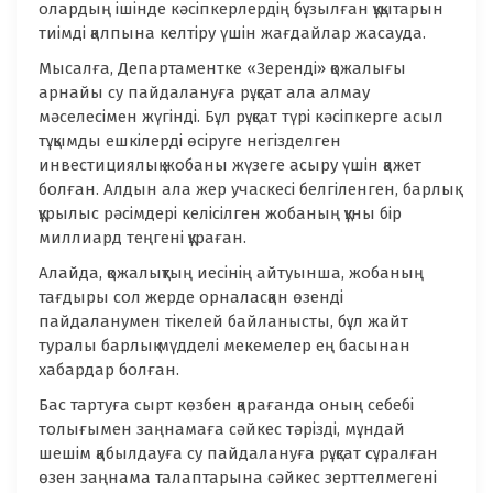
олардың ішінде кәсіпкерлердің бұзылған құқытарын
тиімді қалпына келтіру үшін жағдайлар жасауда.
Мысалға, Департаментке «Зеренді» қожалығы
арнайы су пайдалануға рұқсат ала алмау
мәселесімен жүгінді. Бұл рұқсат түрі кәсіпкерге асыл
тұқымды ешкілерді өсіруге негізделген
инвестициялық жобаны жүзеге асыру үшін қажет
болған. Алдын ала жер учаскесі белгіленген, барлық
құрылыс рәсімдері келісілген жобаның құны бір
миллиард теңгені құраған.
Алайда, қожалықтың иесінің айтуынша, жобаның
тағдыры сол жерде орналасқан өзенді
пайдаланумен тікелей байланысты, бұл жайт
туралы барлық мүдделі мекемелер ең басынан
хабардар болған.
Бас тартуға сырт көзбен қарағанда оның себебі
толығымен заңнамаға сәйкес тәрізді, мұндай
шешім қабылдауға су пайдалануға рұқсат сұралған
өзен заңнама талаптарына сәйкес зерттелмегені