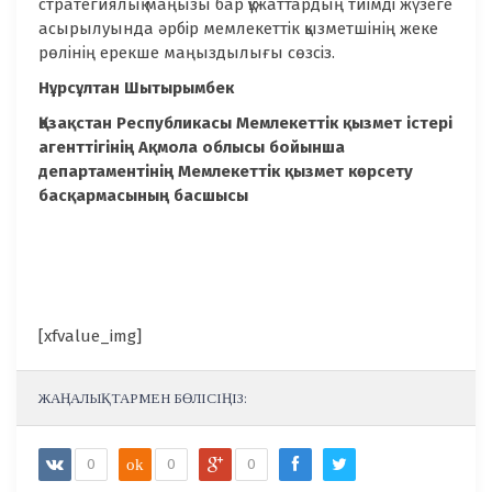
стратегиялық маңызы бар құжаттардың тиімді жүзеге
асырылуында әрбір мемлекеттік қызметшінің жеке
рөлінің ерекше маңыздылығы сөзсіз.
Нұрсұлтан Шытырымбек
Қазақстан Республикасы Мемлекеттік қызмет істері
агенттігінің Ақмола облысы бойынша
департаментінің Мемлекеттік қызмет көрсету
басқармасының басшысы
[xfvalue_img]
ЖАҢАЛЫҚТАРМЕН БӨЛІСІҢІЗ:
0
ok
0
0