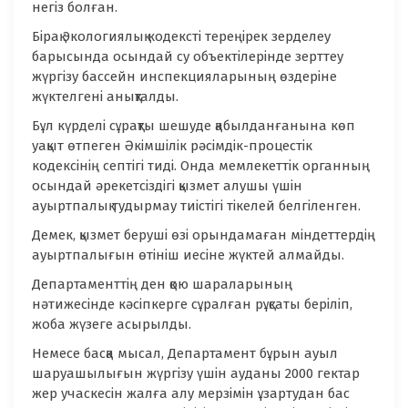
негіз болған.
Бірақ Экологиялық кодексті тереңірек зерделеу
барысында осындай су объектілерінде зерттеу
жүргізу бассейн инспекцияларының өздеріне
жүктелгені анықталды.
Бұл күрделі сұрақты шешуде қабылданғанына көп
уақыт өтпеген Әкімшілік рәсімдік-процестік
кодексінің септігі тиді. Онда мемлекеттік органның
осындай әрекетсіздігі қызмет алушы үшін
ауыртпалық тудырмау тиістігі тікелей белгіленген.
Демек, қызмет беруші өзі орындамаған міндеттердің
ауыртпалығын өтініш иесіне жүктей алмайды.
Департаменттің ден қою шараларының
нәтижесінде кәсіпкерге сұралған рұқсаты беріліп,
жоба жүзеге асырылды.
Немесе басқа мысал, Департамент бұрын ауыл
шаруашылығын жүргізу үшін ауданы 2000 гектар
жер учаскесін жалға алу мерзімін ұзартудан бас