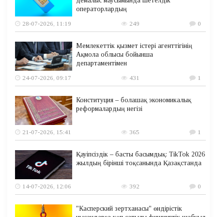
демалыс маусымында шетелдік
операторлардың
28-07-2026, 11:19
249
0
Мемлекеттік қызмет істері агенттігінің
Ақмола облысы бойынша
департаментімен
24-07-2026, 09:17
431
1
Конституция – болашақ экономикалық
реформалардың негізі
21-07-2026, 15:41
365
1
Қауіпсіздік – басты басымдық: TikTok 2026
жылдың бірінші тоқсанында Қазақстанда
14-07-2026, 12:06
392
0
"Касперский зертханасы" өндірістік