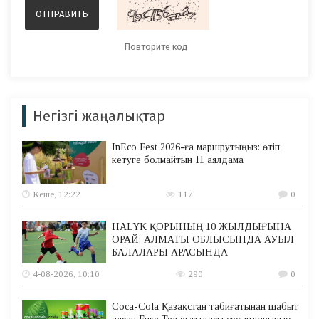
Негізгі жаңалықтар
InEco Fest 2026-ға маршрутыңыз: өтіп
кетуге болмайтын 11 аялдама
Кеше, 12:22
117
0
HALYK ҚОРЫНЫҢ 10 ЖЫЛДЫҒЫНА
ОРАЙ: АЛМАТЫ ОБЛЫСЫНДА АУЫЛ
БАЛАЛАРЫ АРАСЫНДА
4-08-2026, 10:10
290
0
Coca-Cola Қазақстан табиғатынан шабыт