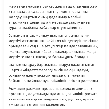
Жер заңнамасына сәйкес жер пайдаланушы жер
қатынастары саласындағы уәкілетті органды
жалдау шартын оның қолданылу мерзімі
аяқталғанға дейін үш ай мерзімде ұзарту ниеті
туралы жазбаша хабардар етуге міндетті.
Сонымен қатар, жалдау шартының қолданылу
мерзімі аяқталғаннан кейін өз міндеттерін тиісінше
орындаған уақытша өтеулі жер пайдаланушының
(жалға алушының) басқа адамдар алдында жаңа
мерзімге шарт жасасуға басым құқығы болады.
Шағымды қарау барысында шаруа қожалығының
шарттық міндеттемелерді тиісінше орындауы,
сондай-ақ жер учаскесін нысаналы мақсаты
бойынша пайдалануы әкімдіктің өзімен расталды.
Әкімшілік рәсімдік-процестік кодексте әкімшілік
органның, лауазымды адамның әкімшілік рәсімге
қатысушы мен қоғам мүдделерінің әділ теңгерімін
қамтамасыз ететіндігі көзделген.