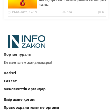
нысандарға көп сатылы фишингтік шабуыл
тапты
13-07-2026, 14:13
386
0
Портал туралы
Ел мен әлем жаңалықтары!
Негізгі
Саясат
Мемлекеттік органдар
Өмір және қоғам
Правоохранительные органы