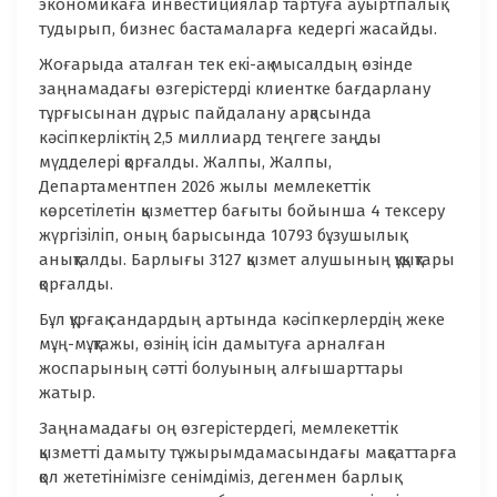
экономикаға инвестициялар тартуға ауыртпалық
тудырып, бизнес бастамаларға кедергі жасайды.
Жоғарыда аталған тек екі-ақ мысалдың өзінде
заңнамадағы өзгерістерді клиентке бағдарлану
тұрғысынан дұрыс пайдалану арқасында
кәсіпкерліктің 2,5 миллиард теңгеге заңды
мүдделері қорғалды. Жалпы, Жалпы,
Департаментпен 2026 жылы мемлекеттік
көрсетілетін қызметтер бағыты бойынша 4 тексеру
жүргізіліп, оның барысында 10793 бұзушылық
анықталды. Барлығы 3127 қызмет алушының құқықтары
қорғалды.
Бұл құрғақ сандардың артында кәсіпкерлердің жеке
мұң-мұқтажы, өзінің ісін дамытуға арналған
жоспарының сәтті болуының алғышарттары
жатыр.
Заңнамадағы оң өзгерістердегі, мемлекеттік
қызметті дамыту тұжырымдамасындағы мақсаттарға
қол жететінімізге сенімдіміз, дегенмен барлық