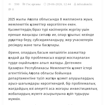
590
Гос.органы
29-06-2026, 12:44
infozakon.kz
0
2025 жылы Ақмола облысында 8 миллионға жуық
мемлекеттік қызметтер көрсетілген екен.
Қызметтердің біраз түрі кәсіпкерлік жүргізу үшін
ерекше маңызды сипақта ие, олар: құрылыс кезінде
рұқсаттар беру, субсидияландыру, жер учаскелерін
ресімдеу және тағы басқалары.
Әрине, олардың басым көпшілігін азаматтар
қандай да бір проблемасыз өздері жоспарлаған
түрде оңайлықпен алып жатады. Дегенмен
Қазақстан Республикасы Мемлекеттік қызмет істері
агенттігінің Ақмола облысы бойынша
департаментіне түсіп жатқан қызмет алушылардың
арыз-шағымдары көрсеткендей, бір проблемалық
жағдайдың өзі әлеуетті аса жоғары инвестициялық
жобалардың жүзеге асырылуына қауіп тудыруы
мүмкін.