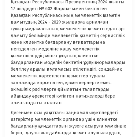
Қазақстан Республикасы Президентінің 2024 жылғы
17 шілдедегі № 602 Жарлығымен бекітілген
Қазақстан Республикасының мемлекеттік қызметін
дамытудың 2024 - 2029 жылдарға арналған
тұжырымдамасының мемлекеттік қызметті одан әрі
дамыту бөлімінде мемлекеттік қызметтің сервистілік
және клиентке бағдарлану қағидаттарына
негізделген моделіне көшу мемлекеттік
қызметшілердің мінез-құлқының клиентке
бағдарланған моделін бекітетін құқықтық нормаларды
белгілеу арқылы қамтамасыз етілетіндігі, сондай-ақ
мемлекеттік көрсетілетін қызметтер туралы
заңнамада көрсетілген, қызметкерлерге емес,
әкімшілік рәсімдерге қойылатын талаптарды
айқындау әрекеттері күтілген нәтижелерді бере
алмағандығы аталған.
Дегенмен осы уақыттағы заңнамалық актілердегі
өзгерістер мемлекеттік органдар үшін клиентке
бағдарлану қағидаттарын жүзеге асыруға мүмкіндік
беріп, даулы жағдайларда қызмет алушылардың,