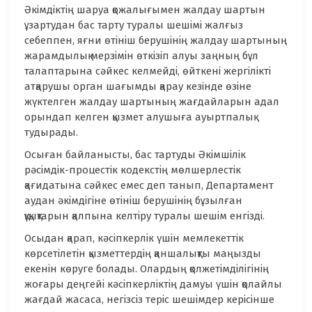
Әкімдіктің шаруа қожалығымен жалдау шартын
ұзартудан бас тарту туралы шешімі жалғыз
себеппен, яғни өтініш берушінің жалдау шартының
жарамдылық мерзімін өткізіп алуы заңның бұл
талаптарына сәйкес келмейді, өйткені жергілікті
атқарушы орган шағымды қарау кезінде өзіне
жүктелген жалдау шартының жағдайларын адал
орындап келген қызмет алушыға ауыртпалық
тудырады.
Осыған байланысты, бас тартуды Әкімшілік
рәсімдік-процестік кодекстің мөлшерлестік
қағидатына сәйкес емес деп танып, Департамент
аудан әкімдігіне өтініш берушінің бұзылған
құқықтарын қалпына келтіру туралы шешім енгізді.
Осыдан қарап, кәсіпкерлік үшін мемлекеттік
көрсетілетін қызметтердің қаншалықты маңызды
екенін көруге болады. Олардың қолжетімділігінің
жоғары деңгейі кәсіпкерліктің дамуы үшін қолайлы
жағдай жасаса, негізсіз теріс шешімдер керісінше