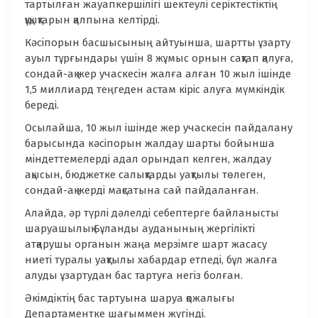
тартылған жауапкершілігі шектеулі серіктестіктің
құқықтарын қалпына келтірді.
Кәсіпорын басшысының айтуынша, шартты ұзарту
ауыл тұрғындары үшін 8 жұмыс орнын сақтап қалуға,
сондай-ақ жер учаскесін жалға алған 10 жыл ішінде
1,5 миллиард теңгеден астам кіріс алуға мүмкіндік
береді.
Осылайша, 10 жыл ішінде жер учаскесін пайдалану
барысында кәсіпорын жалдау шарты бойынша
міндеттемелерді адал орындап келген, жалдау
ақысын, бюджетке салықтарды уақтылы төлеген,
сондай-ақ жерді мақсатына сай пайдаланған.
Алайда, әр түрлі дәлелді себептерге байланысты
шаруашылық Бұланды ауданының жергілікті
атқарушы органын жаңа мерзімге шарт жасасу
ниеті туралы уақтылы хабардар етпеді, бұл жалға
алуды ұзартудан бас тартуға негіз болған.
Әкімдіктің бас тартуына шаруа қожалығы
Департаментке шағыммен жүгінді.