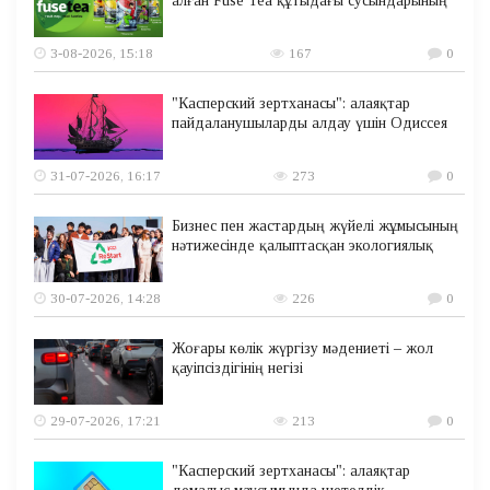
алған Fuse Tea құтыдағы сусындарының
3-08-2026, 15:18
167
0
"Касперский зертханасы": алаяқтар
пайдаланушыларды алдау үшін Одиссея
31-07-2026, 16:17
273
0
Бизнес пен жастардың жүйелі жұмысының
нәтижесінде қалыптасқан экологиялық
30-07-2026, 14:28
226
0
Жоғары көлік жүргізу мәдениеті – жол
қауіпсіздігінің негізі
29-07-2026, 17:21
213
0
"Касперский зертханасы": алаяқтар