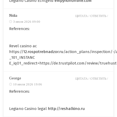
Legiano Casino Echtgeld
empyriononline.com
Nidia
ЦИТАТА /
ОТВЕТИТЬ /
3 июля 2026 09:00
References:
Revel casino ac
https://
12.rospotrebnadzor.ru
/action_plans/inspection/-
_101_INSTANC
E_iqO1_redirect=https://de.trustpilot.com/review/truehust
George
ЦИТАТА /
ОТВЕТИТЬ /
10 июля 2026 19:06
References:
Legiano Casino legal
http://reshalkino.ru