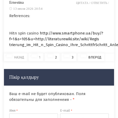
Ernestina
ЦИТАТА /
ОТВЕТИТЬ /
13 июля 2026 20:54
References:
Hitn spin casino
http://www.smartphone.ua/buy/?
f=1&s=105&u=http://literaturewiki.site/wiki/Regis
trierung_im_Hit_n_Spin_Casino_Ihre_SchrittfrSchritt_Anl
НАЗАД
1
2
3
ВПЕРЕД
Пікір қалдыру
Ваш e-mail не будет опубликован. Поля
обязательны для заполненеия -
*
Имя
E-mail
*
*