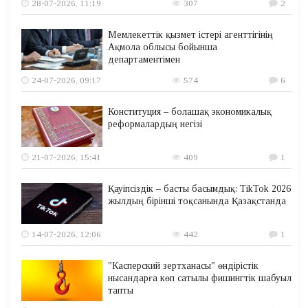
28-07-2026, 11:19
307
2
Мемлекеттік қызмет істері агенттігінің
Ақмола облысы бойынша
департаментімен
24-07-2026, 09:17
574
6
Конституция – болашақ экономикалық
реформалардың негізі
21-07-2026, 15:41
409
1
Қауіпсіздік – басты басымдық: TikTok 2026
жылдың бірінші тоқсанында Қазақстанда
14-07-2026, 12:06
442
1
"Касперский зертханасы" өндірістік
нысандарға көп сатылы фишингтік шабуыл
тапты