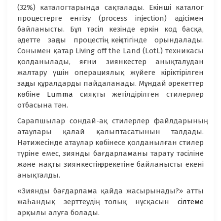
(32%) каталогтарында сақталады. Екінші каталог
процестерге енгізу (process injection) әдісімен
байланысты. Бұл тәсіл кезінде еркін код басқа,
әдетте заңды процестің кеңістігінде орындалады.
Сонымен қатар Living off the Land (LotL) техникасы
қолданылады, яғни зиянкестер анықталудан
жалтару үшін операциялық жүйеге кіріктірілген
заңды құралдарды пайдаланады. Мұндай әрекеттер
көбіне
Lumma
сияқты жетілдірілген стилерлер
отбасына тән.
Сарапшылар сондай-ақ стилерлер файлдарының
атаулары қалай қалыптасатынын талдады.
Нәтижесінде атаулар көбінесе қолданылған стилер
түріне емес, зиянды бағдарламаны тарату тәсіліне
және нақты зиянкестің әрекетіне байланысты екені
анықталды.
«Зиянды бағдарлама қайда жасырынады?» атты
жаһандық зерттеудің толық нұсқасын
сілтеме
арқылы алуға болады.