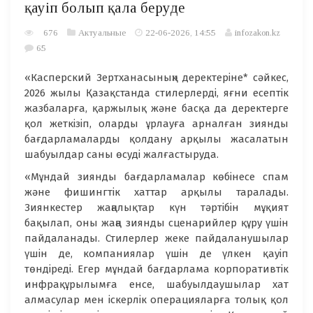
қауіп болып қала беруде
676
Актуальные
22-06-2026, 14:55
infozakon.kz
65
«Касперский Зертханасының» деректеріне* сәйкес,
2026 жылы Қазақстанда стилерлерді, яғни есептік
жазбаларға, қаржылық және басқа да деректерге
қол жеткізіп, оларды ұрлауға арналған зиянды
бағдарламаларды қолдану арқылы жасалатын
шабуылдар саны өсуді жалғастыруда.
«Мұндай зиянды бағдарламалар көбінесе спам
және фишингтік хаттар арқылы таралады.
Зиянкестер жаңалықтар күн тәртібін мұқият
бақылап, оны жаңа зиянды сценарийлер құру үшін
пайдаланады. Стилерлер жеке пайдаланушылар
үшін де, компаниялар үшін де үлкен қауіп
төндіреді. Егер мұндай бағдарлама корпоративтік
инфрақұрылымға енсе, шабуылдаушылар хат
алмасулар мен іскерлік операцияларға толық қол