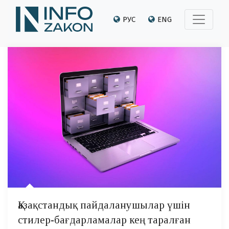
РУС
ENG
Қазақстандық пайдаланушылар үшін
стилер-бағдарламалар кең таралған