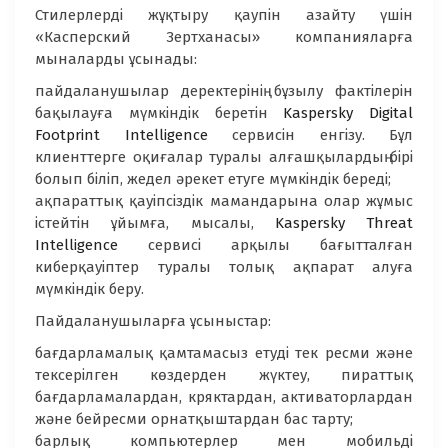
Стилерлерді жұқтыру қаупін азайту үшін
«Касперский Зертханасы» компанияларға
мыналарды ұсынады:
пайдаланушылар деректерінің бұзылу фактілерін
бақылауға мүмкіндік беретін
Kaspersky Digital
Footprint Intelligence
сервисін енгізу. Бұл
клиенттерге оқиғалар туралы алғашқылардың бірі
болып біліп, жедел әрекет етуге мүмкіндік береді;
ақпараттық қауіпсіздік мамандарына олар жұмыс
істейтін ұйымға, мысалы,
Kaspersky Threat
Intelligence
сервисі арқылы бағытталған
киберқауіптер туралы толық ақпарат алуға
мүмкіндік беру.
Пайдаланушыларға ұсыныстар:
бағдарламалық қамтамасыз етуді тек ресми және
тексерілген көздерден жүктеу, пираттық
бағдарламалардан, кряктардан, активаторлардан
және бейресми орнатқыштардан бас тарту;
барлық компьютерлер мен мобильді