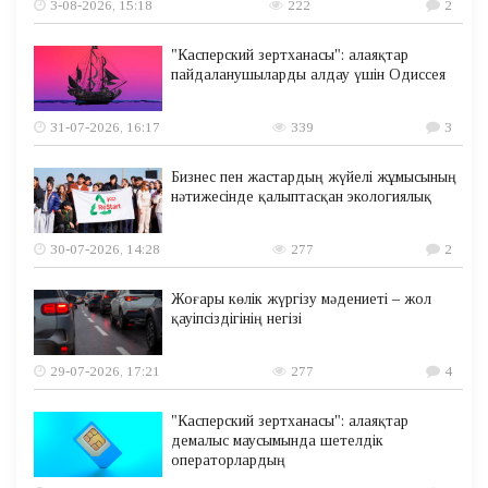
3-08-2026, 15:18
222
2
"Касперский зертханасы": алаяқтар
пайдаланушыларды алдау үшін Одиссея
31-07-2026, 16:17
339
3
Бизнес пен жастардың жүйелі жұмысының
нәтижесінде қалыптасқан экологиялық
30-07-2026, 14:28
277
2
Жоғары көлік жүргізу мәдениеті – жол
қауіпсіздігінің негізі
29-07-2026, 17:21
277
4
"Касперский зертханасы": алаяқтар
демалыс маусымында шетелдік
операторлардың