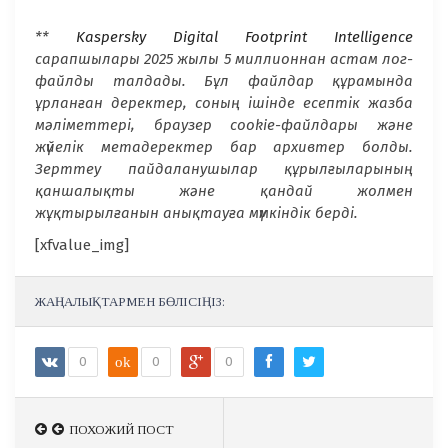
**
Kaspersky Digital Footprint Intelligence
сарапшылары 2025 жылы 5 миллионнан астам лог-
файлды талдады. Бұл файлдар құрамында
ұрланған деректер, соның ішінде есептік жазба
мәліметтері, браузер cookie-файлдары және
жүйелік метадеректер бар архивтер болды.
Зерттеу пайдаланушылар құрылғыларының
қаншалықты және қандай жолмен
жұқтырылғанын анықтауға мүмкіндік берді.
[xfvalue_img]
ЖАҢАЛЫҚТАРМЕН БӨЛІСІҢІЗ:
0
ok
0
0
ПОХОЖИЙ ПОСТ
ПОХОЖИЙ ПОСТ