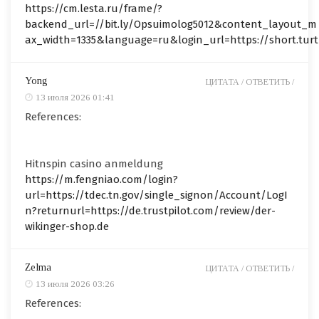
https://cm.lesta.ru/frame/?
backend_url=//bit.ly/Opsuimolog5012&content_layout_m
ax_width=1335&language=ru&login_url=https://short.turt
Yong
ЦИТАТА /
ОТВЕТИТЬ /
13 июля 2026 01:41
References:
Hitnspin casino anmeldung
https://m.fengniao.com/login?
url=https://tdec.tn.gov/single_signon/Account/LogI
n?returnurl=https://de.trustpilot.com/review/der-
wikinger-shop.de
Zelma
ЦИТАТА /
ОТВЕТИТЬ /
13 июля 2026 03:26
References: