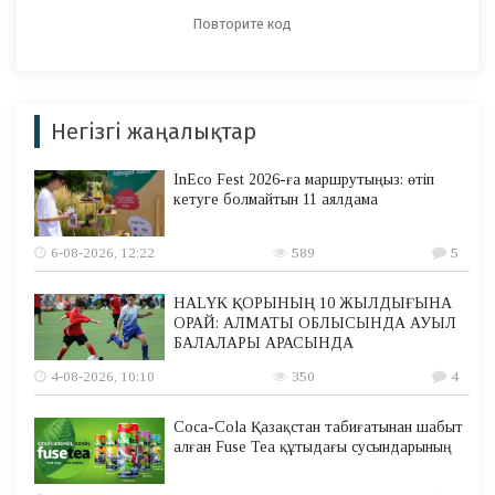
Негізгі жаңалықтар
InEco Fest 2026-ға маршрутыңыз: өтіп
кетуге болмайтын 11 аялдама
6-08-2026, 12:22
589
5
HALYK ҚОРЫНЫҢ 10 ЖЫЛДЫҒЫНА
ОРАЙ: АЛМАТЫ ОБЛЫСЫНДА АУЫЛ
БАЛАЛАРЫ АРАСЫНДА
4-08-2026, 10:10
350
4
Coca-Cola Қазақстан табиғатынан шабыт
алған Fuse Tea құтыдағы сусындарының