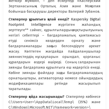
жеткізуі мүмкін», – деп ескертеді «Касперский
Зертханасының» Орталық Азия және Моңғолия
бойынша басқарушы директоры Валерий Зубанов.
Стилерлер құрылғыға қалай енеді?
Kaspersky Digital
Footprint Intelligence
жүргізген жаһандық
зерттеуге** сәйкес, құрылғылардың жұқтырылуының
негізгі себептері – бағдарламалық қамтамасыз
етуді сенімсіз көздерден орнату және
бағдарламаларды заңсыз белсендіруге әрекет
жасау. Көптеген жағдайда пайдаланушылар
зиянкестердің нұсқауларын орындап, қорғаныс
құралдарын өздері өшіреді. Соның салдарынан
зиянды бағдарлама құрылғыға еш кедергісіз енеді.
Көбіне зиянды файлдар заңды бағдарламалардың
орнатқыштары, активаторлар немесе ойындардың
модификациялары ретінде жасырылып
таратылады.
Стилерлер қайда жасырынады?
Стилерлер көбінесе
C:\Users<User>\AppData\Local\Temp\ (35%) және
C:\Windows\Microsoft.NET\Framework<version>\