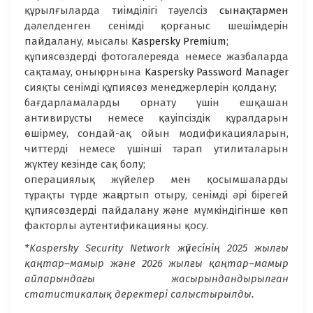
құрылғыларда тиімділігі тәуелсіз
сынақтармен
дәлелденген сенімді қорғаныс шешімдерін
пайдалану, мысалы
Kaspersky Premium
;
құпиясөздерді фотогалереяда немесе жазбаларда
сақтамау, оның орнына
Kaspersky Password Manager
сияқты сенімді құпиясөз менеджерлерін қолдану;
бағдарламаларды орнату үшін ешқашан
антивирусты немесе қауіпсіздік құралдарын
өшірмеу, сондай-ақ ойын модификацияларын,
читтерді немесе үшінші тарап утилиталарын
жүктеу кезінде сақ болу;
операциялық жүйелер мен қосымшаларды
тұрақты түрде жаңартып отыру, сенімді әрі бірегей
құпиясөздерді пайдалану және мүмкіндігінше көп
факторлы аутентификацияны қосу.
*Kaspersky Security Network жүйесінің 2025 жылғы
қаңтар–мамыр және 2026 жылғы қаңтар–мамыр
айларындағы жасырындандырылған
статистикалық деректері салыстырылды.