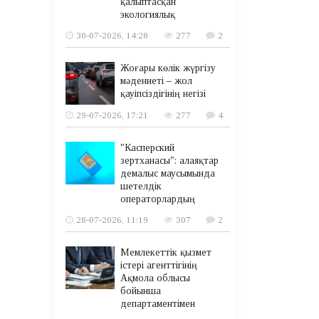
қалыптасқан
экологиялық
30-07-2026, 14:28
277
2
Жоғары көлік жүргізу
мәдениеті – жол
қауіпсіздігінің негізі
29-07-2026, 17:21
277
4
"Касперский
зертханасы": алаяқтар
демалыс маусымында
шетелдік
операторлардың
28-07-2026, 11:19
307
2
Мемлекеттік қызмет
істері агенттігінің
Ақмола облысы
бойынша
департаментімен