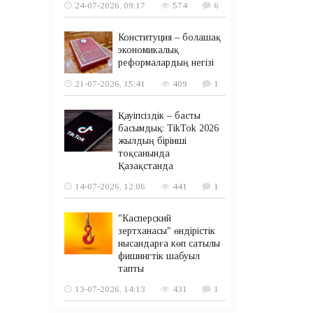
24-07-2026, 09:17
574
6
Конституция – болашақ
экономикалық
реформалардың негізі
21-07-2026, 15:41
409
1
Қауіпсіздік – басты
басымдық: TikTok 2026
жылдың бірінші
тоқсанында
Қазақстанда
14-07-2026, 12:06
441
1
"Касперский
зертханасы" өндірістік
нысандарға көп сатылы
фишингтік шабуыл
тапты
13-07-2026, 14:13
431
1