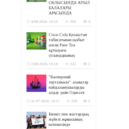
ОБЛЫСЫНДА АУЫЛ
БАЛАЛАРЫ
АРАСЫНДА
4-08-2026, 10:10
350
4
Coca-Cola Қазақстан
табиғатынан шабыт
алған Fuse Tea
құтыдағы
сусындарының
3-08-2026, 15:18
222
2
"Касперский
зертханасы": алаяқтар
пайдаланушыларды
алдау үшін Одиссея
31-07-2026, 16:17
339
3
Бизнес пен жастардың
жүйелі жұмысының
нәтижесінде