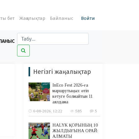
ты бет
Жаңалықтар
Байланыс
Войти
ЛАНЫС
Негізгі жаңалықтар
InEco Fest 2026-ға
маршрутыңыз: өтіп
кетуге болмайтын 11
аялдама
6-08-2026, 12:22
585
5
HALYK ҚОРЫНЫҢ 10
ЖЫЛДЫҒЫНА ОРАЙ:
АЛМАТЫ