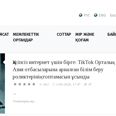
РУС
ENG
Бас
ЯСАТ
МЕМЛЕКЕТТІК
СОТТАР
ӨМІР ЖӘНЕ
БАЙ
ОРГАНДАР
ҚОҒАМ
Қауіпсіз интернет үшін бірге: TikTok Орталық
Азия отбасыларына арналған білім беру
роликтерініңтоптамасын ұсынды
662
1-06-2026, 17:47
47
...
Толығырақ оқу...