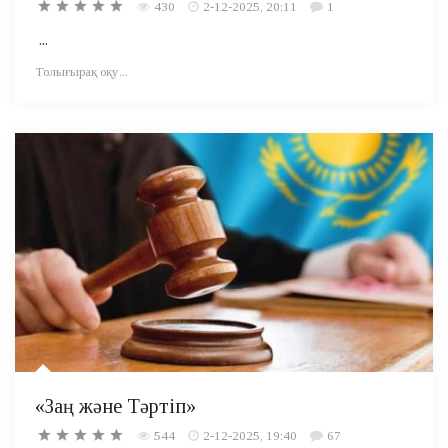
430
2-12-2025, 20:11
1
...
Толығырақ оқу...
«Заң және Тәртіп»
544
2-12-2025, 19:40
67