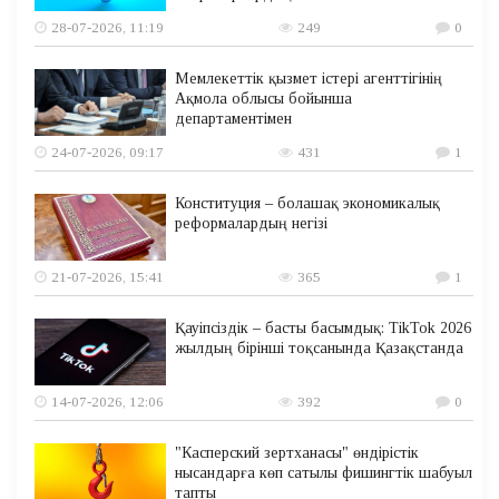
28-07-2026, 11:19
249
0
Мемлекеттік қызмет істері агенттігінің
Ақмола облысы бойынша
департаментімен
24-07-2026, 09:17
431
1
Конституция – болашақ экономикалық
реформалардың негізі
21-07-2026, 15:41
365
1
Қауіпсіздік – басты басымдық: TikTok 2026
жылдың бірінші тоқсанында Қазақстанда
14-07-2026, 12:06
392
0
"Касперский зертханасы" өндірістік
нысандарға көп сатылы фишингтік шабуыл
тапты