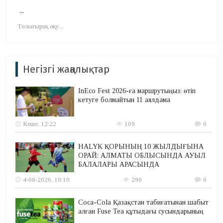
...
Толығырақ оқу...
Негізгі жаңалықтар
InEco Fest 2026-ға маршрутыңыз: өтіп
кетуге болмайтын 11 аялдама
Кеше, 12:22
109
0
HALYK ҚОРЫНЫҢ 10 ЖЫЛДЫҒЫНА
ОРАЙ: АЛМАТЫ ОБЛЫСЫНДА АУЫЛ
БАЛАЛАРЫ АРАСЫНДА
4-08-2026, 10:10
290
0
Coca-Cola Қазақстан табиғатынан шабыт
алған Fuse Tea құтыдағы сусындарының