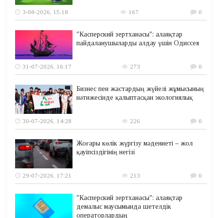
3-08-2026, 15:18
167
0
"Касперский зертханасы": алаяқтар
пайдаланушыларды алдау үшін Одиссея
31-07-2026, 16:17
273
0
Бизнес пен жастардың жүйелі жұмысының
нәтижесінде қалыптасқан экологиялық
30-07-2026, 14:28
226
0
Жоғары көлік жүргізу мәдениеті – жол
қауіпсіздігінің негізі
29-07-2026, 17:21
213
0
"Касперский зертханасы": алаяқтар
демалыс маусымында шетелдік
операторлардың