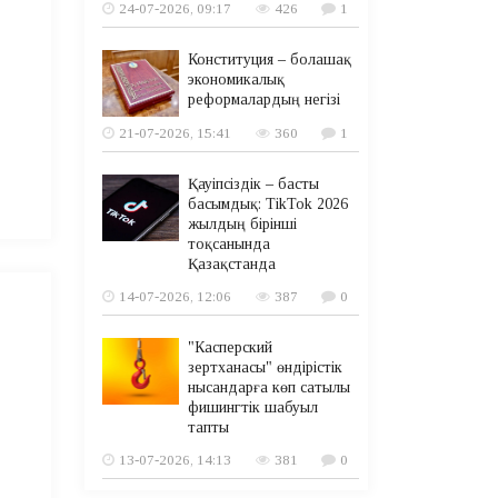
24-07-2026, 09:17
426
1
Конституция – болашақ
экономикалық
реформалардың негізі
21-07-2026, 15:41
360
1
Қауіпсіздік – басты
басымдық: TikTok 2026
жылдың бірінші
тоқсанында
Қазақстанда
14-07-2026, 12:06
387
0
"Касперский
зертханасы" өндірістік
нысандарға көп сатылы
фишингтік шабуыл
тапты
13-07-2026, 14:13
381
0