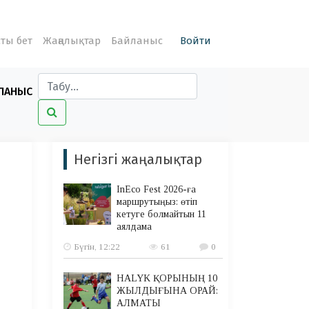
ты бет
Жаңалықтар
Байланыс
Войти
ЛАНЫС
Негізгі жаңалықтар
InEco Fest 2026-ға
маршрутыңыз: өтіп
кетуге болмайтын 11
аялдама
Бүгін, 12:22
61
0
HALYK ҚОРЫНЫҢ 10
ЖЫЛДЫҒЫНА ОРАЙ:
АЛМАТЫ