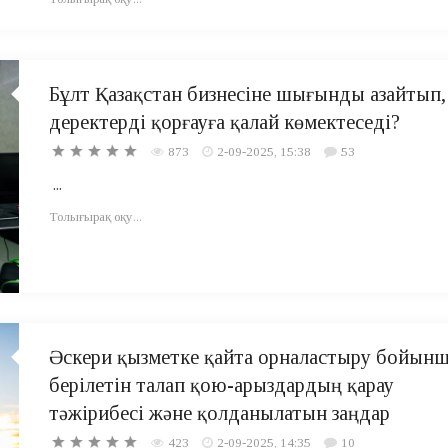
Бұлт Қазақстан бизнесіне шығынды азайтып,
деректерді қорғауға қалай көмектеседі?
873
2-09-2025, 15:38
53
...
Толығырақ оқу...
Әскери қызметке қайта орналастыру бойын
берілетін талап қою-арыздардың қарау
тәжірибесі және қолданылатын заңдар
423
2-09-2025, 14:35
10