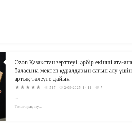
Ozon Қазақстан зерттеуі: әрбір екінші ата-ана
баласына мектеп құралдарын сатып алу үшін
артық төлеуге дайын
517
2-09-2025, 14:11
7
...
Толығырақ оқу...