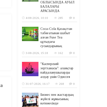
ОБЛЫСЫНДА АУЫЛ
БАЛАЛАРЫ
АРАСЫНДА
4-08-2026, 10:10
285
0
Coca-Cola Қазақстан
табиғатынан шабыт
алған Fuse Tea
құтыдағы
сусындарының
3-08-2026, 15:18
162
0
"Касперский
зертханасы": алаяқтар
пайдаланушыларды
алдау үшін Одиссея
31-07-2026, 16:17
268
0
ша
Бизнес пен жастардың
жүйелі жұмысының
нәтижесінде