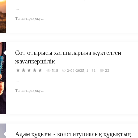
...
Толығырақ оқу...
Сот отырысы хатшыларына жүктелген
жауапкершілік
518
2-09-2025, 14:31
22
...
Толығырақ оқу...
Адам құқығы - конституциялық құқықтың