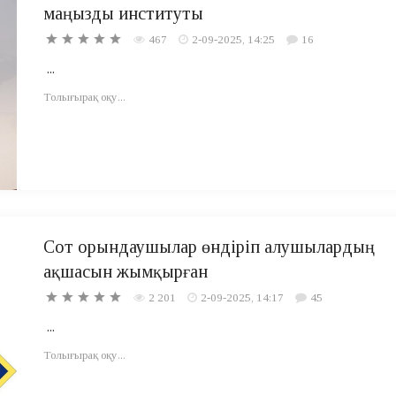
маңызды институты
467
2-09-2025, 14:25
16
...
Толығырақ оқу...
Сот орындаушылар өндіріп алушылардың
ақшасын жымқырған
2 201
2-09-2025, 14:17
45
...
Толығырақ оқу...