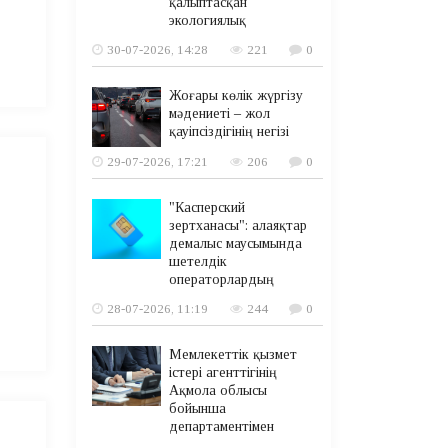
қалыптасқан
экологиялық
30-07-2026, 14:28
221
0
Жоғары көлік жүргізу
мәдениеті – жол
қауіпсіздігінің негізі
29-07-2026, 17:21
206
0
"Касперский
зертханасы": алаяқтар
демалыс маусымында
шетелдік
операторлардың
28-07-2026, 11:19
244
0
Мемлекеттік қызмет
істері агенттігінің
Ақмола облысы
бойынша
департаментімен