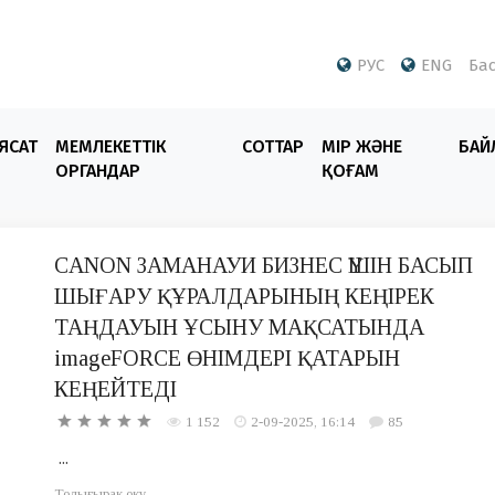
РУС
ENG
Бас
ЯСАТ
МЕМЛЕКЕТТІК
СОТТАР
ӨМІР ЖӘНЕ
БАЙ
ОРГАНДАР
ҚОҒАМ
CANON ЗАМАНАУИ БИЗНЕС ҮШІН БАСЫП
ШЫҒАРУ ҚҰРАЛДАРЫНЫҢ КЕҢІРЕК
ТАҢДАУЫН ҰСЫНУ МАҚСАТЫНДА
imageFORCE ӨНІМДЕРІ ҚАТАРЫН
КЕҢЕЙТЕДІ
1 152
2-09-2025, 16:14
85
...
Толығырақ оқу...