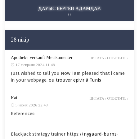
ДАУЫС БЕРГЕН АДАМДАР:
0
28 пікір
Apotheke verkauft Medikamenter
ЦИТАТА /
ОТВЕТИТЬ /
17 февраля 2024 11:48
Just wished to tell you Now i am pleased that i came
in your webpage.
ou trouver epivir à Tunis
Kai
ЦИТАТА /
ОТВЕТИТЬ /
5 июня 2026 22:48
References:
Blackjack strategy trainer https://
nygaard-burns-