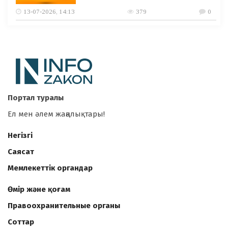
13-07-2026, 14:13
379
0
Портал туралы
Ел мен әлем жаңалықтары!
Негізгі
Саясат
Мемлекеттік органдар
Өмір және қоғам
Правоохранительные органы
Соттар