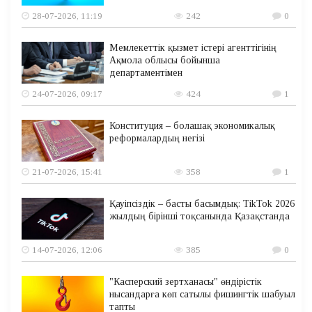
28-07-2026, 11:19
242
0
Мемлекеттік қызмет істері агенттігінің
Ақмола облысы бойынша
департаментімен
24-07-2026, 09:17
424
1
Конституция – болашақ экономикалық
реформалардың негізі
21-07-2026, 15:41
358
1
Қауіпсіздік – басты басымдық: TikTok 2026
жылдың бірінші тоқсанында Қазақстанда
14-07-2026, 12:06
385
0
"Касперский зертханасы" өндірістік
нысандарға көп сатылы фишингтік шабуыл
тапты