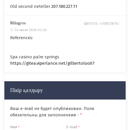
Old second neteller
207.180.227.11
Milagros
ЦИТАТА /
ОТВЕТИТЬ /
31 июля 2026 02:26
References:
Spa casino palm springs
https://gitea.viperlance.net/gilbertoloo07
Пікір қалдыру
Ваш e-mail не будет опубликован. Поля
обязательны для заполненеия -
*
Имя
E-mail
*
*