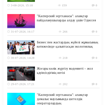
3-08-2026, 15:18
159
0
"Касперский зертханасы": алаяқтар
пайдаланушыларды алдау үшін Одиссея
31-07-2026, 16:17
266
0
Бизнес пен жастардың жүйелі жұмысының
нәтижесінде қалыптасқан экологиялық
30-07-2026, 14:28
218
0
Жоғары көлік жүргізу мәдениеті – жол
қауіпсіздігінің негізі
29-07-2026, 17:21
202
0
"Касперский зертханасы": алаяқтар
демалыс маусымында шетелдік
операторлардың