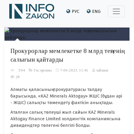
РУС
ENG
Прокурорлар мемлекетке 8 млрд теңгенің
салығын қайтарды
594
Гос.органы
7-06-2023, 11:41
saltanat
28
Алматы қаласының прокуратурасы талдау
барысында, «KAZ Minerals Aktogay» ЖШС (бұдан әрі
- ЖШС) салықты төмендету фактісін анықтады.
Аталған салық төлеуші жыл сайын KAZ Minerals
Aktogay Finance Limited холдингтік компаниясына
дивидендтер төлегені белгілі болды.