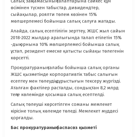
Салық заңнамасының талаптарына сәйкес құн
өсімінен түскен табыстар, дивидендтер,
сыйақылар, роялти төлем көзінен 15%
мөлшерлемесі бойынша салық салуға жатады.
Алайда, салық есептілігін зерттеу, ЖШС жыл сайын
2018-2022 жылдар аралығында талап етілетін 15%
-дың орнына 10% мөлшерлемесі бойынша салық
ұстап, резидент емеске қатысты сыйақы төлегенін
көрсетті.
Прокуратураның талабы бойынша салық органы
ЖШС қызметінде корпоративтік табыс салығын
есептеу мен төлеудің дұрыстығын тексеру жүргізді.
Аталған фактілер расталды, сондықтан 8,2 млрд
теңге көлемінде қосымша салық есептелді.
Салық төлеуші көрсетілген соманы мемлекет
кірісіне толық көлемде төледі. Мемлекет мүддесі
қорғалды.
Бас прокуратураның баспасөз қызметі