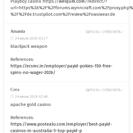
Playboy casino https://
welqum.com
/redirect/?
url=https%3A%2F%2Fforums.wynncraft.com%2Fproxy.php
%2F%2Fde.trustpilot.com%2Freview%2Fowowear.de
Amanda
ЦИТАТА /
ОТВЕТИТЬ /
24 июля 2026 02:17
blackjack weapon
References:
https://ecsmc.in/employer/payid-pokies-150-free-
spins-no-wager-2026/
Cora
ЦИТАТА /
ОТВЕТИТЬ /
24 июля 2026 02:40
apache gold casino
References:
https://www.postealo.com/employer/best-payid-
casinos-in-australia-5-top-payid-p