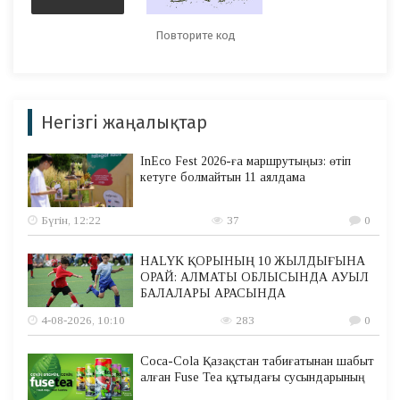
Негізгі жаңалықтар
InEco Fest 2026-ға маршрутыңыз: өтіп
кетуге болмайтын 11 аялдама
Бүгін, 12:22
37
0
HALYK ҚОРЫНЫҢ 10 ЖЫЛДЫҒЫНА
ОРАЙ: АЛМАТЫ ОБЛЫСЫНДА АУЫЛ
БАЛАЛАРЫ АРАСЫНДА
4-08-2026, 10:10
283
0
Coca-Cola Қазақстан табиғатынан шабыт
алған Fuse Tea құтыдағы сусындарының