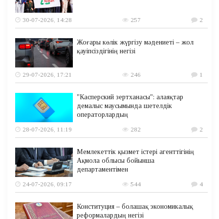
30-07-2026, 14:28
257
2
Жоғары көлік жүргізу мәдениеті – жол
қауіпсіздігінің негізі
29-07-2026, 17:21
246
1
"Касперский зертханасы": алаяқтар
демалыс маусымында шетелдік
операторлардың
28-07-2026, 11:19
282
2
Мемлекеттік қызмет істері агенттігінің
Ақмола облысы бойынша
департаментімен
24-07-2026, 09:17
544
4
Конституция – болашақ экономикалық
реформалардың негізі