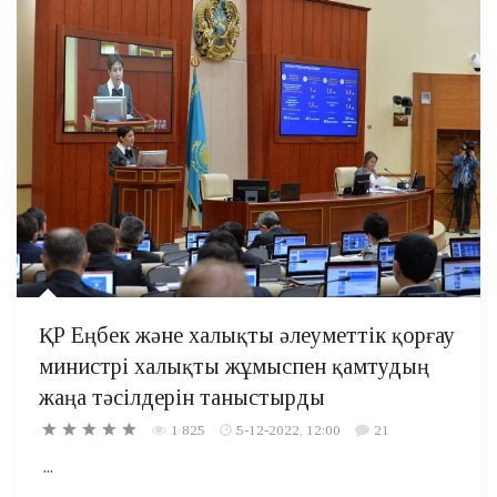
ҚР Еңбек және халықты әлеуметтік қорғау
министрі халықты жұмыспен қамтудың
жаңа тәсілдерін таныстырды
1 825
5-12-2022, 12:00
21
...