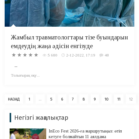
Жамбыл травматологтары тізе буындарын
емдеудің жаңа әдісін енгізуде
5 680
2-12-2022, 17:19
48
...
Толығырақ оқу...
НАЗАД
1
...
5
6
7
8
9
10
11
12
Негізгі жаңалықтар
InEco Fest 2026-ға маршрутыңыз: өтіп
кетуге болмайтын 11 аялдама