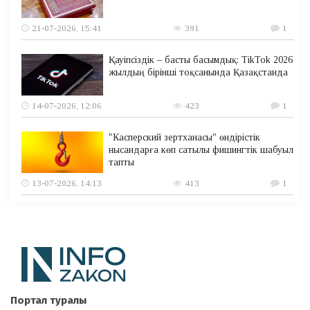
21-07-2026, 15:41
391
1
Қауіпсіздік – басты басымдық: TikTok 2026
жылдың бірінші тоқсанында Қазақстанда
14-07-2026, 12:06
423
1
"Касперский зертханасы" өндірістік
нысандарға көп сатылы фишингтік шабуыл
тапты
13-07-2026, 14:13
413
1
Портал туралы