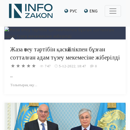
РУС
ENG
Жаза өтеу тәртібін қаскөйлікпен бұзған
сотталған адам түзеу мекемесіне жіберілді
747
5-12-2022, 18:47
0
...
Толығырақ оқу...