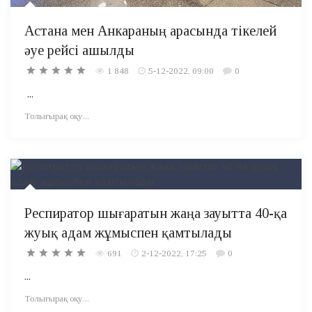
Астана мен Анкараның арасында тікелей
әуе рейсі ашылды
1 848
5-12-2022, 09:00
0
...
Толығырақ оқу...
Респиратор шығаратын жаңа зауытта 40-қа
жуық адам жұмыспен қамтылады
691
2-12-2022, 17:25
0
...
Толығырақ оқу...