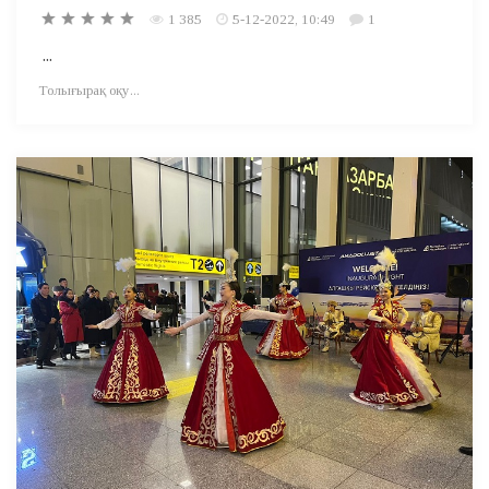
1 385
5-12-2022, 10:49
1
...
Толығырақ оқу...