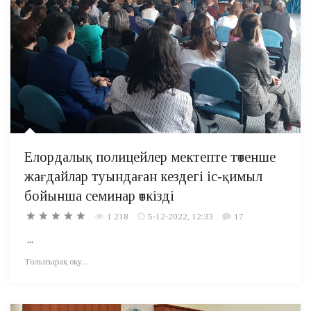
Елордалық полицейлер мектепте төтенше
жағдайлар туындаған кездегі іс-қимыл
бойынша семинар өткізді
1 218
5-12-2022, 12:33
17
...
Толығырақ оқу...