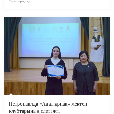
Толығырақ оқу...
Петропавлда «Адал ұрпақ» мектеп
клубтарының слеті өтті