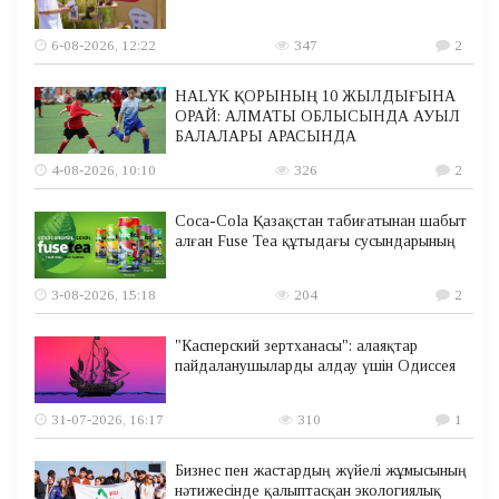
6-08-2026, 12:22
347
2
HALYK ҚОРЫНЫҢ 10 ЖЫЛДЫҒЫНА
ОРАЙ: АЛМАТЫ ОБЛЫСЫНДА АУЫЛ
БАЛАЛАРЫ АРАСЫНДА
4-08-2026, 10:10
326
2
Coca-Cola Қазақстан табиғатынан шабыт
алған Fuse Tea құтыдағы сусындарының
3-08-2026, 15:18
204
2
"Касперский зертханасы": алаяқтар
пайдаланушыларды алдау үшін Одиссея
31-07-2026, 16:17
310
1
Бизнес пен жастардың жүйелі жұмысының
нәтижесінде қалыптасқан экологиялық